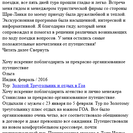
поездки, все пять дней тура прошли гладко и легко. Встреча
меня гидом и менеджером туристической фирмы со стороны
Шри-Ланки по моему приезду была дружелюбной и теплой.
Экскурсионная программа была насыщенной, интересной и
информативной. Я благодарна гиду, который меня
сопровождал и помогал в решении различных возникающих
по ходу поездки вопросов. У меня остались самые
положительные впечатления от путешествия!
Читать далее
Свернуть
Хочу искренне поблагодарить за прекрасно организованное
путешествие
Ольга
Индия, февраль / 2016
Тур:
Золотой Треугольник и отдых в Гоа
Хочу искренне поблагодарить агенство и лично менежера
Станислава за прекрасно организованное путешествие.
Отдыхали с мужем с 23 января по 5 февраля. Тур по Золотому
треугольнику плюс отдых на южном ГОА. Все было
организованно очень четко, все соответствовало обещанному
в договоре и даже превзошло все ожидания. Путешествовали
на новом комфортабельном кроссовере, почти
индивидуальный тур. Принимающая сторона в Дели Индус