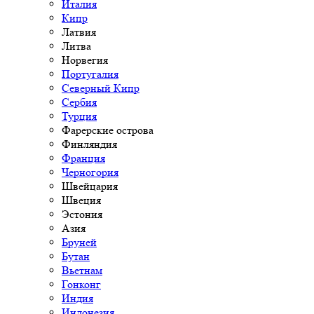
Италия
Кипр
Латвия
Литва
Норвегия
Португалия
Северный Кипр
Сербия
Турция
Фарерские острова
Финляндия
Франция
Черногория
Швейцария
Швеция
Эстония
Азия
Бруней
Бутан
Вьетнам
Гонконг
Индия
Индонезия