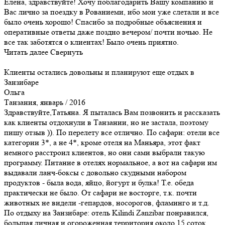
Елена, здравствуйте! Хочу поблагодарить Вашу компанию и
Вас лично за поездку в Рованиеми, ибо мои уже слетали и все
было очень хорошо! Спасибо за подробные объяснения и
оперативные ответы даже поздно вечером/ почти ночью. Не
все так заботятся о клиентах! Было очень приятно.
Читать далее
Свернуть
Клиенты остались довольны и планируют еще отдых в
Занзибаре
Ольга
Танзания, январь / 2016
Здравствуйте,Татьяна. Я пыталась Вам позвонить и рассказать
как клиенты отдохнули в Танзании, но не застала, поэтому
пишу отзыв )). По перелету все отлично. По сафари: отели все
категории 3*, а не 4*, кроме отеля на Маньяра, этот факт
немного расстроил клиентов, но они сами выбрали такую
программу. Питание в отелях нормальное, а вот на сафари им
выдавали ланч-боксы с довольно скудными набором
продуктов - была вода, яйцо, йогурт и булка! Т.е. обеда
практически не было. От сафари не восторге, т.к. почти
животных не видели -гепардов, носорогов, фламинго и т.д.
По отдыху на Занзибаре: отель Kilindi Zanzibar понравился,
большая личная и огороженная территория около 15 соток,