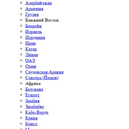
Азербайджан
Армения
Грузия
Ближний Восток
Бахрейн
Израиль
Иордания
Иран
Катар
Ливан
ОАЭ
Оман
Саудовская Аравия
Сокотра (Йемен)
Африка
Ботсвана
Египет
Замбия
Зимбабве
Кабо-Верде
Кения
Конго