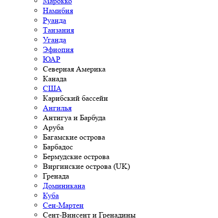
Марокко
Намибия
Руанда
Танзания
Уганда
Эфиопия
ЮАР
Северная Америка
Канада
США
Карибский бассейн
Ангилья
Антигуа и Барбуда
Аруба
Багамские острова
Барбадос
Бермудские острова
Виргинские острова (UK)
Гренада
Доминикана
Куба
Сен-Мартен
Сент-Винсент и Гренадины