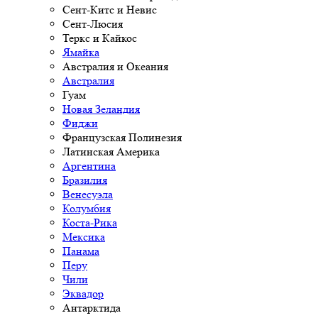
Сент-Китс и Невис
Сент-Люсия
Теркс и Кайкос
Ямайка
Австралия и Океания
Австралия
Гуам
Новая Зеландия
Фиджи
Французская Полинезия
Латинская Америка
Аргентина
Бразилия
Венесуэла
Колумбия
Коста-Рика
Мексика
Панама
Перу
Чили
Эквадор
Антарктида