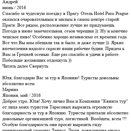
Андрей
июнь / 2016
Спасибо за чудесную поездку в Прагу. Отель Hotel Paris Prague
оказался очаровательным и милым в самом центре старой
Праги. Все рядом, расположение лучше не придумаешь.
Погода в июне замечательная, сезон черешни )). Ну и конечно
чешское пиво! Особенно хорошо независимо от времени года.
Все что Вы нам обещали так и было, и даже лучше )). Яркие
впечатления надолго скрасят наши рабочие будни. Придем к
Вам за Грецией осенью. Еще раз спасибо и удачи в работе.
Побольше желающих отдохнуть ))
Читать далее
Свернуть
Юля, благодарю Вас за тур в Японию! Туристы довольны
абсолютно всем
Марина
Япония, май / 2016
Доброе утро, Юля! Хочу лично Вам и Компании "Квинта тур"
от лица моих туристов Тарасовых выразить огромную
благодарность за тур в Японию. Туристы приехали абсолютно
довольные организацией тура, логистикой. Вообщем, всем !!!
Особую благодарность они просят выразить гиду
принимающей стороны Денису. Люди, повидавшие много