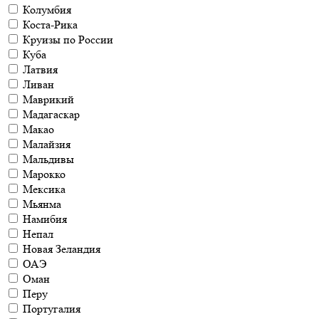
Колумбия
Коста-Рика
Круизы по России
Куба
Латвия
Ливан
Маврикий
Мадагаскар
Макао
Малайзия
Мальдивы
Марокко
Мексика
Мьянма
Намибия
Непал
Новая Зеландия
ОАЭ
Оман
Перу
Португалия