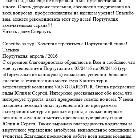
Такого гида мы еще не встречали, а мы путешествовали
много. Очень доброжелательная, абсолютно эрудирована во
всех вопросах, профессионализм на высшем уровне! Спасибо
вам, можете рекомендовать этот тур всем! Португалия
замечательная страна!!!
Читать далее
Свернуть
Спасибо за тур! Хочется встретиться с Португалией снова!
Татьяна
Португалия, апрель / 2016
С огромной благодарностью обращаюсь к Вам и сообщаю, что
моё путешествие в Португалию c 02/04/16 по 09/04/16 (тур
«Португальские каникулы») сложилось успешно. Большое
спасибо за организацию моего тура Квинта-тур и
встречающей компании VANGUARDTUR. Очень прекрасные
гиды Юлия и Сергей. Интересно рассказывают обо всём, что
интересует туриста, дают прекрасные советы во всём. У меня
накоплен немалый опыт путешествий по программам
экскурсионные туры в разные страны, а только впервые
возникло желание отметить превосходную работу гидов
Юлии и Сергея! Также выражаю благодарность водителям за
виртуозное управление автобусом, внимательное отношение к
туристам. Благодаря прекрасной работе всей вашей команды