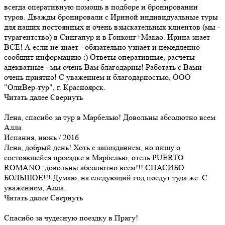
всегда оперативную помощь в подборе и бронировании
туров. Дважды бронировали с Ириной индивидуальные туры
для наших постоянных и очень взыскательных клиентов (мы -
турагентство) в Сингапур и в Гонконг+Макао. Ирина знает
ВСЕ! А если не знает - обязательно узнает и немедленно
сообщит информацию :) Ответы оперативные, расчеты
адекватные - мы очень Вам благодарны! Работать с Вами
очень приятно! С уважением и благодарностью, ООО
"ОлиВер-тур", г. Красноярск.
Читать далее
Свернуть
Лена, спасибо за тур в Марбелью! Довольны абсолютно всем
Алла
Испания, июнь / 2016
Лена, добрый день! Хоть с запозданием, но пишу о
состоявшейся проездке в Марбелью, отель PUERTO
ROMANO: довольны абсолютно всем!!! СПАСИБО
БОЛЬШОЕ!!! Думаю, на следующий год поедут туда же. С
уважением, Алла.
Читать далее
Свернуть
Спасибо за чудесную поездку в Прагу!