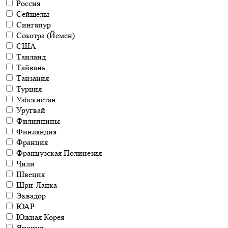
Россия
Сейшелы
Сингапур
Сокотра (Йемен)
США
Таиланд
Тайвань
Танзания
Турция
Узбекистан
Уругвай
Филиппины
Финляндия
Франция
Французская Полинезия
Чили
Швеция
Шри-Ланка
Эквадор
ЮАР
Южная Корея
Япония