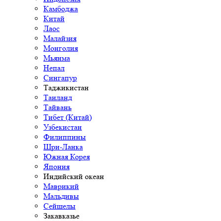
Камбоджа
Китай
Лаос
Малайзия
Монголия
Мьянма
Непал
Сингапур
Таджикистан
Таиланд
Тайвань
Тибет (Китай)
Узбекистан
Филиппины
Шри-Ланка
Южная Корея
Япония
Индийский океан
Маврикий
Мальдивы
Сейшелы
Закавказье