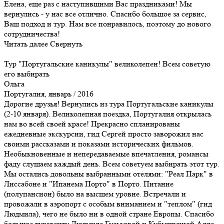
Елена, еще раз с наступившими Вас праздниками! Мы
вернулись - у нас все отлично. Спасибо большое за сервис,
Ваш подход и тур. Нам все понравилось, поэтому до нового
сотрудничества!
Читать далее
Свернуть
Тур "Португальские каникулы" великолепен! Всем советую
его выбирать
Ольга
Португалия, январь / 2016
Дорогие друзья! Вернулись из тура Португальские каникулы
(2-10 января). Великолепная поездка, Португалия открылась
нам во всей своей красе! Прекрасно спланированы
ежедневные экскурсии, гид Сергей просто заворожил нас
своими рассказами и показами исторических фильмов.
Необыкновенные и непередаваемые впечатления, романсы
фаду слушаем каждый день. Всем советуем выбирать этот тур.
Мы остались довольны выбранными отелями: "Реал Парк" в
Лиссабоне и "Ипанема Порто" в Порто. Питание
(полупансион) было на высшем уровне. Встречали и
провожали в аэропорт с особым вниманием и "теплом" (гид
Людмила), чего не было ни в одной стране Европы. Спасибо
большое турагенту Людмиле Гуськовой и Кубышкиной Алле.