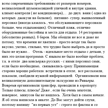
всем современным требованиям от размеров номеров,
великолепной шумоизоляцией уличной и внутри здания,
климат-контроля ( не кондиционера),... до двух ванн ( одна из
которых джакузи на балконе), питание- супер, вышколенный
персонал (иногда казалось , что обслуживающего персонала
больше, чем отдыхающих). Отличный пляж, отлично
оборудованные бассейны и места для отдыха. 14 ресторанов
(абсолютно разных), 8 баров. Мы обошли не все и даже не
потому, что времени не хватило - просто везде так было
вкусно, уютно, стильно, что трудно было выбрать да и просто
было не нужно... Отель - идеальное место отдыха с детьми, у
них это целая программа. С языком не было вообще проблем,
т.к. в отеле два консьержа русских - с ними персонал сами,
если было необходимо, связывались сразу. Принимающая
сторона хорошо работала: встретили в отеле, все рассказали,
показали, снабдили нужной информацией. Организовали нам
великолепную дополнительную экскурсию из Ривьеры.
Вовремя организовали трансфер, проводили в аэропорту.
Только плюсы, плюсы! Даже , если бы очень захотели,
наверное, минусов бы не нашлось. Хотя был в самом начале.
Я об этом написала в анкете. До Вас могут дойти слухи,
поэтому напишу "из первых уст" - строго по фактам и со