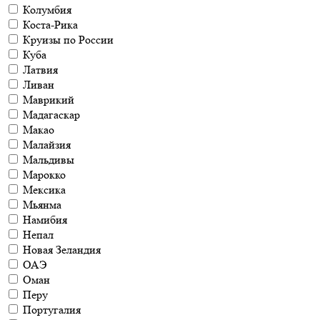
Колумбия
Коста-Рика
Круизы по России
Куба
Латвия
Ливан
Маврикий
Мадагаскар
Макао
Малайзия
Мальдивы
Марокко
Мексика
Мьянма
Намибия
Непал
Новая Зеландия
ОАЭ
Оман
Перу
Португалия