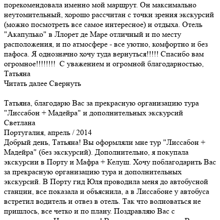
порекомендовала именно мой маршрут. Он максимально
неутомительный, хорошо рассчитан с точки зрения экскурсий
(можно посмотреть все самое интересное) и отдыха. Отель
"Акапулько" в Ллорет де Маре отличный и по месту
расположения, и по атмосфере - все уютно, комфортно и без
пафоса. Я однозначно хочу туда вернуться!!!!! Спасибо вам
огромное!!!!!!!! С уважением и огромной благодарностью,
Татьяна
Читать далее
Свернуть
Татьяна, благодарю Вас за прекрасную организацию тура
"Лиссабон + Мадейра" и дополнительных экскурсий
Светлана
Португалия, апрель / 2014
Добрый день, Татьяна! Вы оформляли мне тур "Лиссабон +
Мадейра" (без экскурсий). Дополнительно, я покупала
экскурсии в Порту и Мафра + Келуш. Хочу поблагодарить Вас
за прекрасную организацию тура и дополнительных
экскурсий. В Порту гид Юля проводила меня до автобусной
станции, все показала и объяснила, а в Лиссабоне у автобуса
встретил водитель и отвез в отель. Так что волноваться не
пришлось, все четко и по плану. Поздравляю Вас с