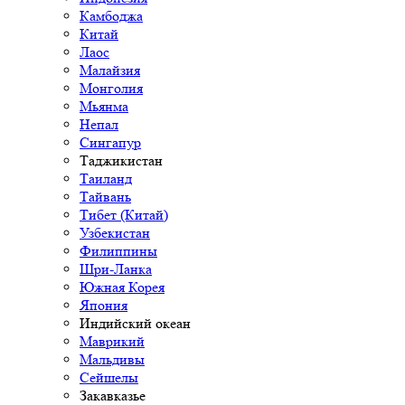
Камбоджа
Китай
Лаос
Малайзия
Монголия
Мьянма
Непал
Сингапур
Таджикистан
Таиланд
Тайвань
Тибет (Китай)
Узбекистан
Филиппины
Шри-Ланка
Южная Корея
Япония
Индийский океан
Маврикий
Мальдивы
Сейшелы
Закавказье