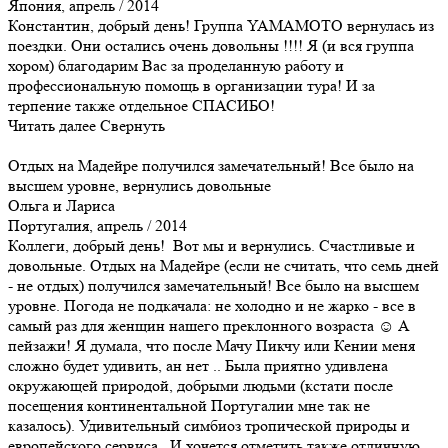
Япония, апрель / 2014
Константин, добрый день! Группа YAMAMOTO вернулась из
поездки. Они остались очень довольны !!!! Я (и вся группа
хором) благодарим Вас за проделанную работу и
профессиональную помощь в организации тура! И за
терпение также отдельное СПАСИБО!
Читать далее
Свернуть
Отдых на Мадейре получился замечательный! Все было на
высшем уровне, вернулись довольные
Ольга и Лариса
Португалия, апрель / 2014
Коллеги, добрый день! Вот мы и вернулись. Счастливые и
довольные. Отдых на Мадейре (если не считать, что семь дней
- не отдых) получился замечательный! Все было на высшем
уровне. Погода не подкачала: не холодно и не жарко - все в
самый раз для женщин нашего преклонного возраста ☺ А
пейзажи! Я думала, что после Мачу Пикчу или Кении меня
сложно будет удивить, ан нет .. Была приятно удивлена
окружающей природой, добрыми людьми (кстати после
посещения континентальной Португалии мне так не
казалось). Удивительный симбиоз тропической природы и
европейского сервиса. И хочется отметить также отличную