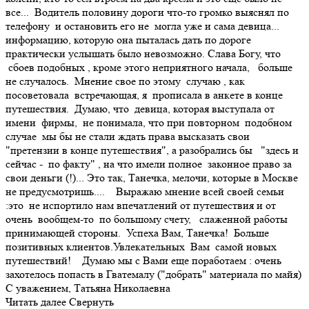
все... Водитель половину дороги что-то громко выяснял по
телефону и остановить его не могла уже и сама девица...
информацию, которую она пыталась дать по дороге
практически услышать было невозможно. Слава Богу, что
сбоев подобных , кроме этого неприятного начала, больше
не случалось. Мнение свое по этому случаю , как
посоветовала встречающая, я прописала в анкете в конце
путешествия. Думаю, что девица, которая выступала от
имени фирмы, не понимала, что при повторном подобном
случае мы бы не стали ждать права высказать свои
"претензии в конце путешествия", а разобрались бы "здесь и
сейчас - по факту" , на что имели полное законное право за
свои деньги (!)... Это так, Танечка, мелочи, которые в Москве
не предусмотришь.... Выражаю мнение всей своей семьи
:это не испортило нам впечатлений от путешествия и от
очень вообщем-то по большому счету, слаженной работы
принимающей стороны. Успеха Вам, Танечка! Больше
позитивных клиентов.Увлекательных Вам самой новых
путешествий! Думаю мы с Вами еще поработаем : очень
захотелось попасть в Гватемалу ("добрать" материала по майя)
С уважением, Татьяна Николаевна
Читать далее
Свернуть