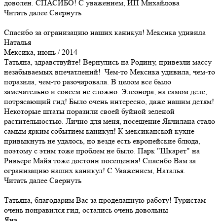
доволен. СПАСИБО! С уважением, ИП Михайлова
Читать далее
Свернуть
Спасибо за огранизацию наших каникул! Мексика удивила
Наталья
Мексика, июнь / 2014
Татьяна, здравствуйте! Вернулись на Родину, привезли массу
незабываемых впечатлений! Чем-то Мексика удивила, чем-то
поразила, чем-то разочаровала. В целом все было
замечательно и совсем не сложно. Элеонора, на самом деле,
потрясающий гид! Было очень интересно, даже нашим детям!
Некоторые штаты поразили своей буйной зеленой
растительностью. Лично для меня, посещение Якчилана стало
самым ярким событием каникул! К мексиканской кухне
привыкнуть не удалось, но везде есть европейские блюда,
поэтому с этим тоже проблем не было. Парк "Шкарет" на
Ривьере Майя тоже достоин посещения! Спасибо Вам за
огранизацию наших каникул! С Уважением, Наталья.
Читать далее
Свернуть
Татьяна, благодарим Вас за проделанную работу! Туристам
очень понравился гид, остались очень довольны
Яна