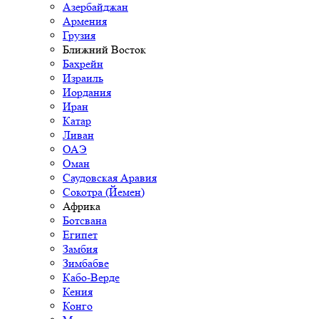
Азербайджан
Армения
Грузия
Ближний Восток
Бахрейн
Израиль
Иордания
Иран
Катар
Ливан
ОАЭ
Оман
Саудовская Аравия
Сокотра (Йемен)
Африка
Ботсвана
Египет
Замбия
Зимбабве
Кабо-Верде
Кения
Конго