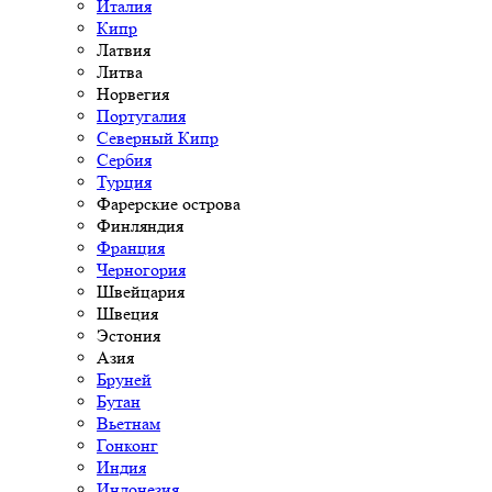
Италия
Кипр
Латвия
Литва
Норвегия
Португалия
Северный Кипр
Сербия
Турция
Фарерские острова
Финляндия
Франция
Черногория
Швейцария
Швеция
Эстония
Азия
Бруней
Бутан
Вьетнам
Гонконг
Индия
Индонезия