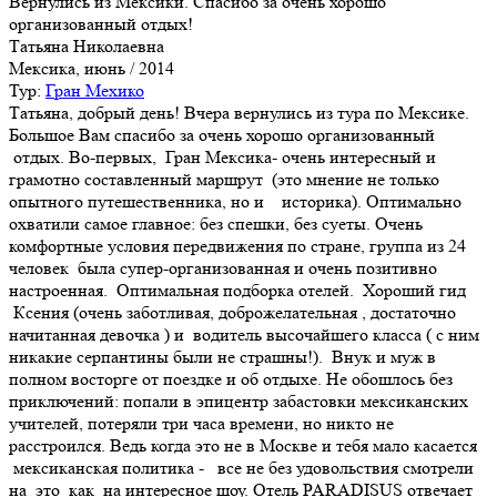
Вернулись из Мексики. Спасибо за очень хорошо
организованный отдых!
Татьяна Николаевна
Мексика, июнь / 2014
Тур:
Гран Мехико
Татьяна, добрый день! Вчера вернулись из тура по Мексике.
Большое Вам спасибо за очень хорошо организованный
отдых. Во-первых, Гран Мексика- очень интересный и
грамотно составленный маршрут (это мнение не только
опытного путешественника, но и историка). Оптимально
охватили самое главное: без спешки, без суеты. Очень
комфортные условия передвижения по стране, группа из 24
человек была супер-организованная и очень позитивно
настроенная. Оптимальная подборка отелей. Хороший гид
Ксения (очень заботливая, доброжелательная , достаточно
начитанная девочка ) и водитель высочайшего класса ( с ним
никакие серпантины были не страшны!). Внук и муж в
полном восторге от поездке и об отдыхе. Не обошлось без
приключений: попали в эпицентр забастовки мексиканских
учителей, потеряли три часа времени, но никто не
расстроился. Ведь когда это не в Москве и тебя мало касается
мексиканская политика - все не без удовольствия смотрели
на это как на интересное шоу. Отель PARADISUS отвечает