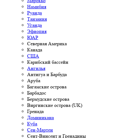
Марокко
Намибия
Руанда
Танзания
Уганда
Эфиопия
ЮАР
Северная Америка
Канада
США
Карибский бассейн
Ангилья
Антигуа и Барбуда
Аруба
Багамские острова
Барбадос
Бермудские острова
Виргинские острова (UK)
Гренада
Доминикана
Куба
Сен-Мартен
Сент-Винсент и Гренадины