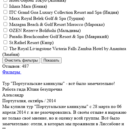
Hotel Gajoen Tokyo (Япония)
Ishara Mara (Кения)
ITC Grand Goa Luxury Collection Resort and Spa (Индия)
Maxx Royal Belek Golf & Spa (Турция)
Mazagan Beach & Golf Resort Morocco (Марокко)
OZEN Rezerve Bolifushi (Мальдивы)
Paradis Beachcomber Golf Resort & Spa (Маврикий)
St.Rafael Resort (Кипр)
The Royal Livingstone Victoria Falls Zambia Hotel by Anantara
(Замбия)
Отзывов:
487
Фильтры
Тур "Португальские каникулы" - всё было замечательно!
Работа гида Юлии безупречна
Александр
Португалия, октябрь / 2014
Мы купили тур "Португальские каникулы" с 28 марта по 06
апреля 2014 г. и не разочаровались. В своём отзыве я выражаю
не только своё мнение, но и оценку всей группы. Всё было
замечательно: отели, в которых мы проживали в Лиссабоне и