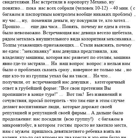
свидетелями. Нас встретили в аэропорту Мехико, ну
понятно... пока нас всех собрали (человек 10-12) - 40 мин. ( с
багажом и паспортным контролем вообще никаких проблем) ,
ну час..., ну, поменяли деньги, ну покурили те, кто хотел...
Прошло.... еще два часа... Понять, почему не едем в отель
было невозможно. Встречающая нас девица весело щебетала,
рядом металась внушительного вида колоритная мексиканка...
Толпы уезжающих-приезжающих.... Стали выяснять, почему
не едем : "мексиканку" нам девушка представила, как
владелицу машины, которая нас развезет по отелям, машина
явно где-то застряла... На наш вопрос вопрос: а нельзя нам
было о проблемах сказать сразу , наверное не только мы , но
еще кто-то из группы уехал бы на такси... На что...
получили, от встречающей нас девушки , категоричный
ответ в грубейшей форме: "Все свои претензии Вы
пропишите в конце тура!" ... Вот так! Без извинений и
сочувствия, просьб потерпеть - что там еще в этом случае
делают воспитанные люди, которые дорожат своей
репутацией и репутацией своей фирмы... А дальше было
продолжение: нас посадили (всю группу!) с багажом в
микроавтобус, в котором гостям просто не хватило места,
нам с мужем пришлось девятилетнего ребенка взять на
колени, кто-то сел втроем на два кресла и это еще было не