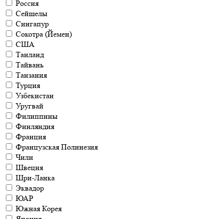
Россия
Сейшелы
Сингапур
Сокотра (Йемен)
США
Таиланд
Тайвань
Танзания
Турция
Узбекистан
Уругвай
Филиппины
Финляндия
Франция
Французская Полинезия
Чили
Швеция
Шри-Ланка
Эквадор
ЮАР
Южная Корея
Япония