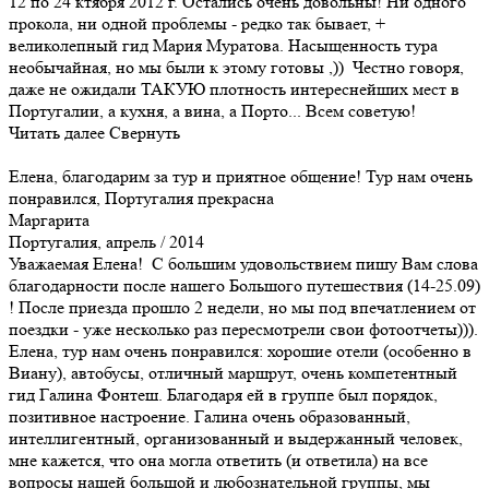
12 по 24 ктября 2012 г. Остались очень довольны! Ни одного
прокола, ни одной проблемы - редко так бывает, +
великолепный гид Мария Муратова. Насыщенность тура
необычайная, но мы были к этому готовы ,)) Честно говоря,
даже не ожидали ТАКУЮ плотность интереснейших мест в
Португалии, а кухня, а вина, а Порто... Всем советую!
Читать далее
Свернуть
Елена, благодарим за тур и приятное общение! Тур нам очень
понравился, Португалия прекрасна
Маргарита
Португалия, апрель / 2014
Уважаемая Елена! С большим удовольствием пишу Вам слова
благодарности после нашего Большого путешествия (14-25.09)
! После приезда прошло 2 недели, но мы под впечатлением от
поездки - уже несколько раз пересмотрели свои фотоотчеты))).
Елена, тур нам очень понравился: хорошие отели (особенно в
Виану), автобусы, отличный маршрут, очень компетентный
гид Галина Фонтеш. Благодаря ей в группе был порядок,
позитивное настроение. Галина очень образованный,
интеллигентный, организованный и выдержанный человек,
мне кажется, что она могла ответить (и ответила) на все
вопросы нашей большой и любознательной группы, мы