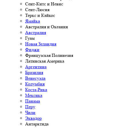
Сент-Китс и Невис
Сент-Люсия
Теркс и Кайкос
Ямайка
Австралия и Океания
Австралия
Гуам
Новая Зеландия
Фиджи
Французская Полинезия
Латинская Америка
Аргентина
Бразилия
Венесуэла
Колумбия
Коста-Рика
Мексика
Панама
Перу
Чили
Эквадор
Антарктида