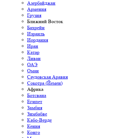
Азербайджан
Армения
Грузия
Ближний Восток
Бахрейн
Израиль
Иордания
Иран
Катар
Ливан
ОАЭ
Оман
Саудовская Аравия
Сокотра (Йемен)
Африка
Ботсвана
Египет
Замбия
Зимбабве
Кабо-Верде
Кения
Конго