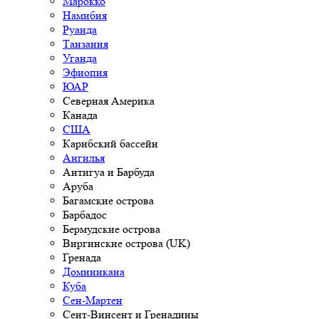
Марокко
Намибия
Руанда
Танзания
Уганда
Эфиопия
ЮАР
Северная Америка
Канада
США
Карибский бассейн
Ангилья
Антигуа и Барбуда
Аруба
Багамские острова
Барбадос
Бермудские острова
Виргинские острова (UK)
Гренада
Доминикана
Куба
Сен-Мартен
Сент-Винсент и Гренадины