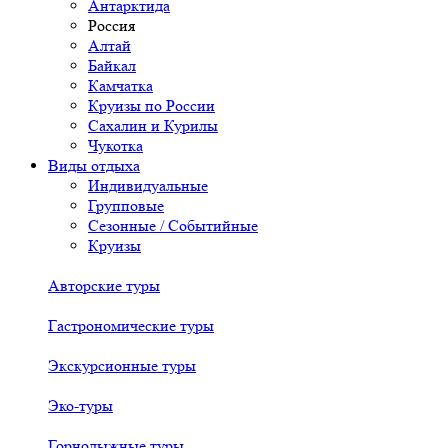
Антарктида
Россия
Алтай
Байкал
Камчатка
Круизы по России
Сахалин и Курилы
Чукотка
Виды отдыха
Индивидуальные
Групповые
Сезонные / Событийные
Круизы
Авторские туры
Гастрономические туры
Экскурсионные туры
Эко-туры
Горнолыжные туры