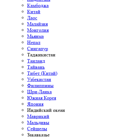
Камбоджа
Китай
Лаос
Малайзия
Монголия
Мьянма
Непал
Сингапур
Таджикистан
Таиланд
Тайвань
Тибет (Китай)
Узбекистан
Филиппины
Шри-Ланка
Южная Корея
Япония
Индийский океан
Маврикий
Мальдивы
Сейшелы
Закавказье