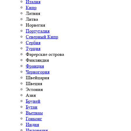
Италия
Кипр
Латвия
Литва
Норвегия
Португалия
Северный Кипр
Сербия
Турция
Фарерские острова
Финляндия
Франция
Черногория
Швейцария
Швеция
Эстония
Азия
Бруней
Бутан
Вьетнам
Гонконг
Индия
Индонезия