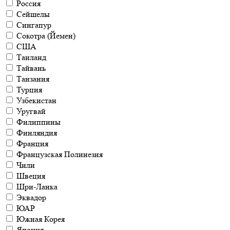
Россия
Сейшелы
Сингапур
Сокотра (Йемен)
США
Таиланд
Тайвань
Танзания
Турция
Узбекистан
Уругвай
Филиппины
Финляндия
Франция
Французская Полинезия
Чили
Швеция
Шри-Ланка
Эквадор
ЮАР
Южная Корея
Япония