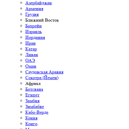
Азербайджан
Армения
Грузия
Ближний Восток
Бахрейн
Израиль
Иордания
Иран
Катар
Ливан
ОАЭ
Оман
Саудовская Аравия
Сокотра (Йемен)
Африка
Ботсвана
Египет
Замбия
Зимбабве
Кабо-Верде
Кения
Конго