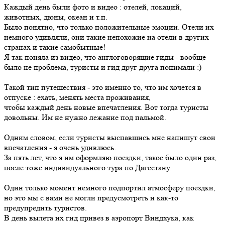
Каждый день были фото и видео : отелей, локаций,
животных, дюны, океан и т.п.
Было понятно, что только положительные эмоции. Отели их
немного удивляли, они такие непохожие на отели в других
странах и такие самобытные!
Я так поняла из видео, что англоговорящие гиды - вообще
было не проблема, туристы и гид друг друга понимали :)
Такой тип путешествия - это именно то, что им хочется в
отпуске : ехать, менять места проживания,
чтобы каждый день новые впечатления. Вот тогда туристы
довольны. Им не нужно лежание под пальмой.
Одним словом, если туристы выспавшись мне напишут свои
впечатления - я очень удивлюсь.
За пять лет, что я им оформляю поездки, такое было один раз,
после тоже индивидуального тура по Дагестану.
Один только момент немного подпортил атмосферу поездки,
но это мы с вами не могли предусмотреть и как-то
предупредить туристов.
В день вылета их гид привез в аэропорт Виндхука, как