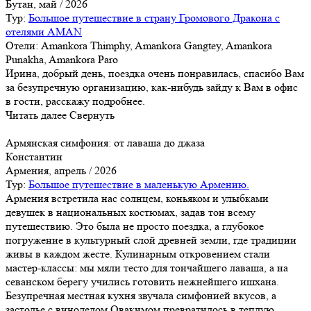
Бутан, май / 2026
Тур:
Большое путешествие в страну Громового Дракона с
отелями AMAN
Отели: Amankora Thimphy, Amankora Gangtey, Amankora
Punakha, Amankora Paro
Ирина, добрый день, поездка очень понравилась, спасибо Вам
за безупречную организацию, как-нибудь зайду к Вам в офис
в гости, расскажу подробнее.
Читать далее
Свернуть
Армянская симфония: от лаваша до джаза
Константин
Армения, апрель / 2026
Тур:
Большое путешествие в маленькую Армению.
Армения встретила нас солнцем, коньяком и улыбками
девушек в национальных костюмах, задав тон всему
путешествию. Это была не просто поездка, а глубокое
погружение в культурный слой древней земли, где традиции
живы в каждом жесте. Кулинарным откровением стали
мастер-классы: мы мяли тесто для тончайшего лаваша, а на
севанском берегу учились готовить нежнейшего ишхана.
Безупречная местная кухня звучала симфонией вкусов, а
застолье с виноделом Овакимом превратилось в теплую