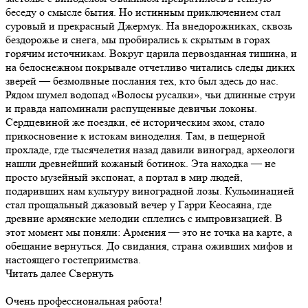
беседу о смысле бытия. Но истинным приключением стал
суровый и прекрасный Джермук. На внедорожниках, сквозь
бездорожье и снега, мы пробирались к скрытым в горах
горячим источникам. Вокруг царила первозданная тишина, и
на белоснежном покрывале отчетливо читались следы диких
зверей — безмолвные послания тех, кто был здесь до нас.
Рядом шумел водопад «Волосы русалки», чьи длинные струи
и правда напоминали распущенные девичьи локоны.
Сердцевиной же поездки, её историческим эхом, стало
прикосновение к истокам виноделия. Там, в пещерной
прохладе, где тысячелетия назад давили виноград, археологи
нашли древнейший кожаный ботинок. Эта находка — не
просто музейный экспонат, а портал в мир людей,
подаривших нам культуру виноградной лозы. Кульминацией
стал прощальный джазовый вечер у Гарри Кеосаяна, где
древние армянские мелодии сплелись с импровизацией. В
этот момент мы поняли: Армения — это не точка на карте, а
обещание вернуться. До свидания, страна оживших мифов и
настоящего гостеприимства.
Читать далее
Свернуть
Очень профессиональная работа!