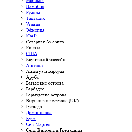
Марокко
Намибия
Руанда
Танзания
Уганда
Эфиопия
ЮАР
Северная Америка
Канада
США
Карибский бассейн
Ангилья
Антигуа и Барбуда
Аруба
Багамские острова
Барбадос
Бермудские острова
Виргинские острова (UK)
Гренада
Доминикана
Куба
Сен-Мартен
Сент-Винсент и Гренадины