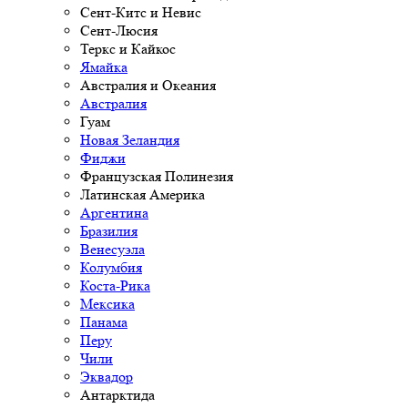
Сент-Китс и Невис
Сент-Люсия
Теркс и Кайкос
Ямайка
Австралия и Океания
Австралия
Гуам
Новая Зеландия
Фиджи
Французская Полинезия
Латинская Америка
Аргентина
Бразилия
Венесуэла
Колумбия
Коста-Рика
Мексика
Панама
Перу
Чили
Эквадор
Антарктида