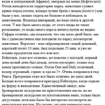
везде в центральной Африке), завтраки по меню (буфета нет).
Отель находится на территории парка, животные гуляют
прямо перед отелем, номера лучше брать с видом (reserve ) как
были у нас, можно сидеть на балконе и наблюдать за
животными. Водопад шикарный, но надо ехать в другой
сезон. У нас было много воды, от этого виды не такие
роскошные, от воды много пара и ничего почти не видно.
Сафари отлично, мы пожалели, что так мало дней было, мы
бы с удовольствием еще поездили по парку, посмотрели
животных. Вертолет - нам забронировали самый дешевый,
короткий полет 13 мин, был подольше 25 мин, я уже не
помню предлагали нам его или нет.
Кейптаун, тоже все отлично, не повезло с погодой, первый
день целый день был дождь, потом пасмурно, только под
конец проглянуло солнце. Отель One and Only отличный,
номер огромный, сервис и еда на 5+. Очень понравился гид
Раиса. Программа тоже все было отлично, но мало дней.
Больше всего понравился пригород Кейптауна, когда ездили
на ферму и винодельни. Единственный минус, нам
бронировали экскурсию на приготовление масла, но не
бронировали экскурсию по изготовлению вина, только была
дегустация, хотя нам было бы интересно посмотреть на
винодельню внутри. Но думаю, мы еще вернемся сюда.