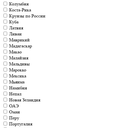
Колумбия
Коста-Рика
Круизы по России
Куба
Латвия
Ливан
Маврикий
Мадагаскар
Макао
Малайзия
Мальдивы
Марокко
Мексика
Мьянма
Намибия
Непал
Новая Зеландия
ОАЭ
Оман
Перу
Португалия