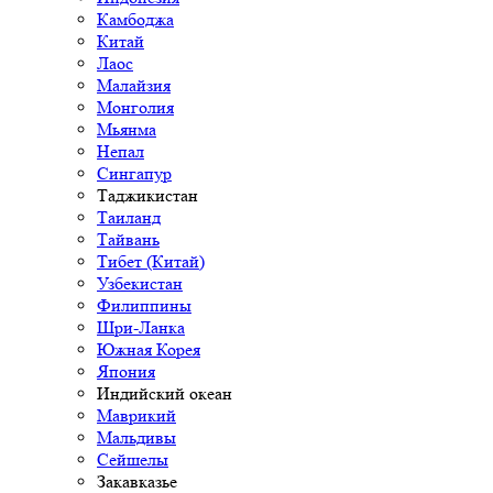
Камбоджа
Китай
Лаос
Малайзия
Монголия
Мьянма
Непал
Сингапур
Таджикистан
Таиланд
Тайвань
Тибет (Китай)
Узбекистан
Филиппины
Шри-Ланка
Южная Корея
Япония
Индийский океан
Маврикий
Мальдивы
Сейшелы
Закавказье