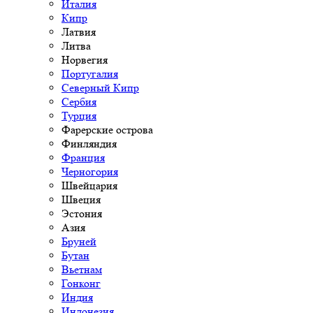
Италия
Кипр
Латвия
Литва
Норвегия
Португалия
Северный Кипр
Сербия
Турция
Фарерские острова
Финляндия
Франция
Черногория
Швейцария
Швеция
Эстония
Азия
Бруней
Бутан
Вьетнам
Гонконг
Индия
Индонезия