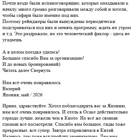
Почти везде были испаноговорящие, которые опаздывали к
началу, много громко разговаривали между собой и хотели,
чтобы сафари было именно под них.
Поэтому рейнджеры были вынуждены периодически
подстраиваться под них и менять программу, ждать их утром
и т.д. Это раздражало, но это человеческий фактор - здесь не
угадаешь.
А в целом поездка удалась!
Большое спасибо Вам за организацию!
И до новых бронирований)
Читать далее
Свернуть
Нам всё очень понравилось
Валерий
Япония, май / 2026
Ирина, здравствуйте. Хотел поблагодарить вас за Японию,
нам всё очень понравилось. И отель в Осаке действительно
гораздо лучше, нежели чем в Киото. Но всё же своими
глазами всё посмотрели. Спасибо вам большое, гиды тоже
прекрасные, всё супер. Завтра отправляемся в Китай.
Надеюсь, там тоже всё пройдёт замечательно. Дам вам