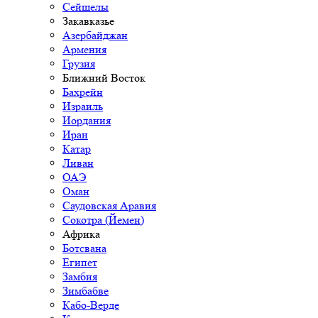
Сейшелы
Закавказье
Азербайджан
Армения
Грузия
Ближний Восток
Бахрейн
Израиль
Иордания
Иран
Катар
Ливан
ОАЭ
Оман
Саудовская Аравия
Сокотра (Йемен)
Африка
Ботсвана
Египет
Замбия
Зимбабве
Кабо-Верде