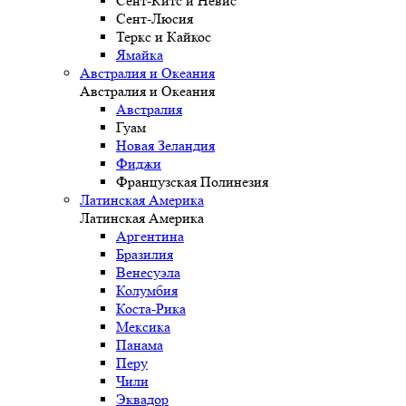
Сент-Китс и Невис
Сент-Люсия
Теркс и Кайкос
Ямайка
Австралия и Океания
Австралия и Океания
Австралия
Гуам
Новая Зеландия
Фиджи
Французская Полинезия
Латинская Америка
Латинская Америка
Аргентина
Бразилия
Венесуэла
Колумбия
Коста-Рика
Мексика
Панама
Перу
Чили
Эквадор