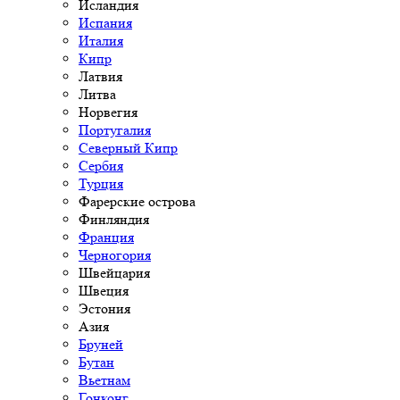
Исландия
Испания
Италия
Кипр
Латвия
Литва
Норвегия
Португалия
Северный Кипр
Сербия
Турция
Фарерские острова
Финляндия
Франция
Черногория
Швейцария
Швеция
Эстония
Азия
Бруней
Бутан
Вьетнам
Гонконг