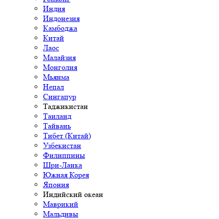
Индия
Индонезия
Камбоджа
Китай
Лаос
Малайзия
Монголия
Мьянма
Непал
Сингапур
Таджикистан
Таиланд
Тайвань
Тибет (Китай)
Узбекистан
Филиппины
Шри-Ланка
Южная Корея
Япония
Индийский океан
Маврикий
Мальдивы