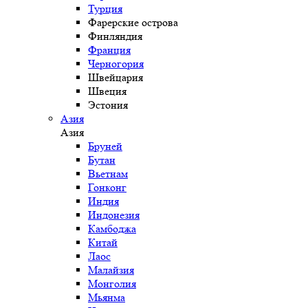
Турция
Фарерские острова
Финляндия
Франция
Черногория
Швейцария
Швеция
Эстония
Азия
Азия
Бруней
Бутан
Вьетнам
Гонконг
Индия
Индонезия
Камбоджа
Китай
Лаос
Малайзия
Монголия
Мьянма