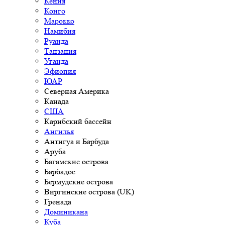
Кения
Конго
Марокко
Намибия
Руанда
Танзания
Уганда
Эфиопия
ЮАР
Северная Америка
Канада
США
Карибский бассейн
Ангилья
Антигуа и Барбуда
Аруба
Багамские острова
Барбадос
Бермудские острова
Виргинские острова (UK)
Гренада
Доминикана
Куба