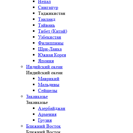
Непал
Сингапур
Таджикистан
Таиланд
Тайвань
Тибет (Китай)
Узбекистан
Филиппины
Шри-Ланка
Южная Корея
Япония
Индийский океан
Индийский океан
Маврикий
Мальдивы
Сейшелы
Закавказье
Закавказье
Азербайджан
Армения
Грузия
Ближний Восток
Ближний Восток