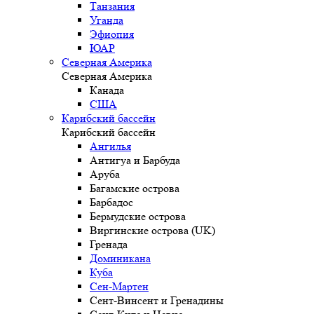
Танзания
Уганда
Эфиопия
ЮАР
Северная Америка
Северная Америка
Канада
США
Карибский бассейн
Карибский бассейн
Ангилья
Антигуа и Барбуда
Аруба
Багамские острова
Барбадос
Бермудские острова
Виргинские острова (UK)
Гренада
Доминикана
Куба
Сен-Мартен
Сент-Винсент и Гренадины