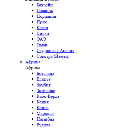
Бахрейн
Израиль
Иордания
Иран
Катар
Ливан
ОАЭ
Оман
Саудовская Аравия
Сокотра (Йемен)
Африка
Африка
Ботсвана
Египет
Замбия
Зимбабве
Кабо-Верде
Кения
Конго
Марокко
Намибия
Руанда