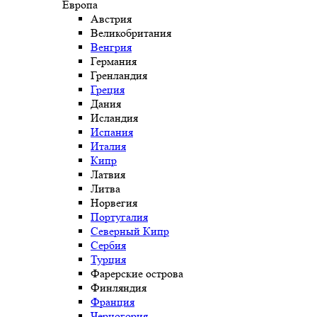
Европа
Австрия
Великобритания
Венгрия
Германия
Гренландия
Греция
Дания
Исландия
Испания
Италия
Кипр
Латвия
Литва
Норвегия
Португалия
Северный Кипр
Сербия
Турция
Фарерские острова
Финляндия
Франция
Черногория