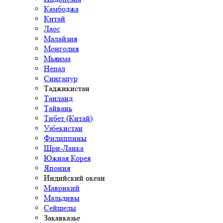
Камбоджа
Китай
Лаос
Малайзия
Монголия
Мьянма
Непал
Сингапур
Таджикистан
Таиланд
Тайвань
Тибет (Китай)
Узбекистан
Филиппины
Шри-Ланка
Южная Корея
Япония
Индийский океан
Маврикий
Мальдивы
Сейшелы
Закавказье