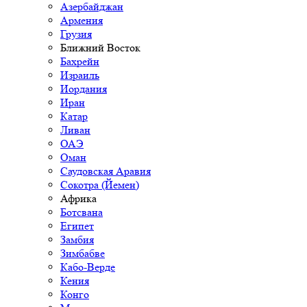
Азербайджан
Армения
Грузия
Ближний Восток
Бахрейн
Израиль
Иордания
Иран
Катар
Ливан
ОАЭ
Оман
Саудовская Аравия
Сокотра (Йемен)
Африка
Ботсвана
Египет
Замбия
Зимбабве
Кабо-Верде
Кения
Конго