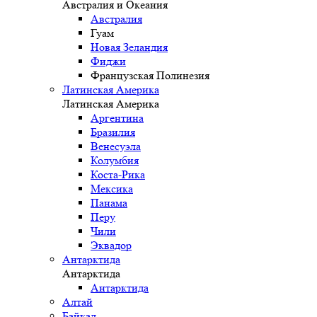
Австралия и Океания
Австралия
Гуам
Новая Зеландия
Фиджи
Французская Полинезия
Латинская Америка
Латинская Америка
Аргентина
Бразилия
Венесуэла
Колумбия
Коста-Рика
Мексика
Панама
Перу
Чили
Эквадор
Антарктида
Антарктида
Антарктида
Алтай
Байкал