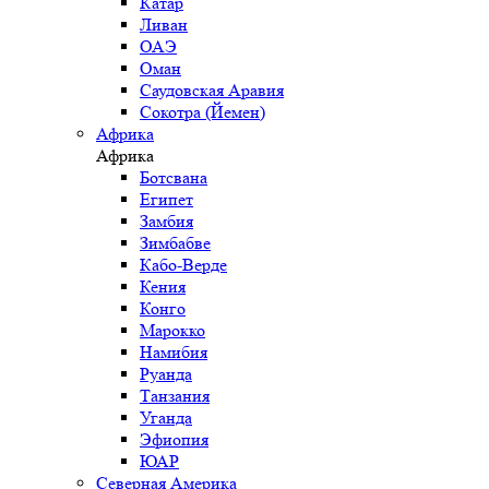
Катар
Ливан
ОАЭ
Оман
Саудовская Аравия
Сокотра (Йемен)
Африка
Африка
Ботсвана
Египет
Замбия
Зимбабве
Кабо-Верде
Кения
Конго
Марокко
Намибия
Руанда
Танзания
Уганда
Эфиопия
ЮАР
Северная Америка