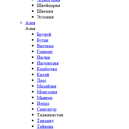
Швейцария
Швеция
Эстония
Азия
Азия
Бруней
Бутан
Вьетнам
Гонконг
Индия
Индонезия
Камбоджа
Китай
Лаос
Малайзия
Монголия
Мьянма
Непал
Сингапур
Таджикистан
Таиланд
Тайвань