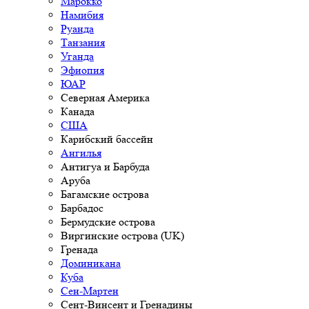
Марокко
Намибия
Руанда
Танзания
Уганда
Эфиопия
ЮАР
Северная Америка
Канада
США
Карибский бассейн
Ангилья
Антигуа и Барбуда
Аруба
Багамские острова
Барбадос
Бермудские острова
Виргинские острова (UK)
Гренада
Доминикана
Куба
Сен-Мартен
Сент-Винсент и Гренадины