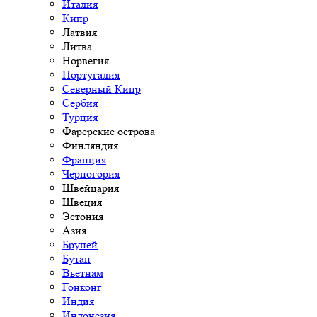
Италия
Кипр
Латвия
Литва
Норвегия
Португалия
Северный Кипр
Сербия
Турция
Фарерские острова
Финляндия
Франция
Черногория
Швейцария
Швеция
Эстония
Азия
Бруней
Бутан
Вьетнам
Гонконг
Индия
Индонезия