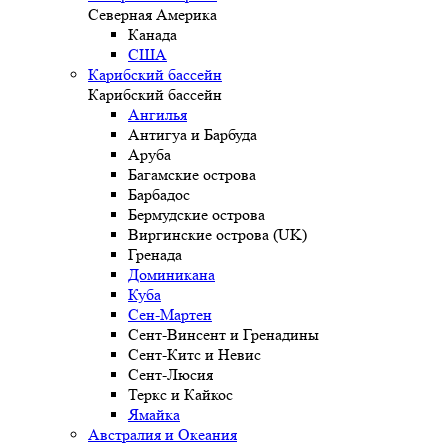
Северная Америка
Канада
США
Карибский бассейн
Карибский бассейн
Ангилья
Антигуа и Барбуда
Аруба
Багамские острова
Барбадос
Бермудские острова
Виргинские острова (UK)
Гренада
Доминикана
Куба
Сен-Мартен
Сент-Винсент и Гренадины
Сент-Китс и Невис
Сент-Люсия
Теркс и Кайкос
Ямайка
Австралия и Океания