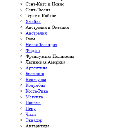
Сент-Китс и Невис
Сент-Люсия
Теркс и Кайкос
Ямайка
Австралия и Океания
Австралия
Гуам
Новая Зеландия
Фиджи
Французская Полинезия
Латинская Америка
Аргентина
Бразилия
Венесуэла
Колумбия
Коста-Рика
Мексика
Панама
Перу
Чили
Эквадор
Антарктида