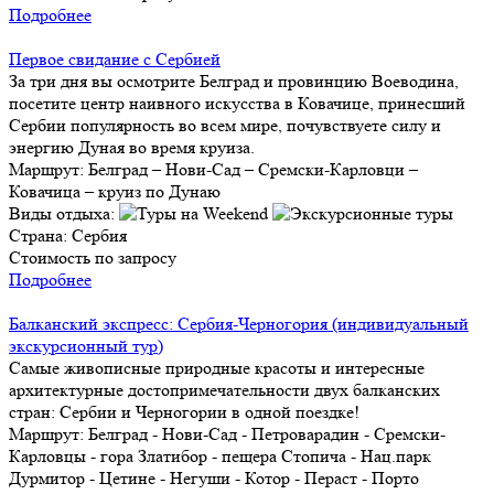
Подробнее
Первое свидание с Сербией
За три дня вы осмотрите Белград и провинцию Воеводина,
посетите центр наивного искусства в Ковачице, принесший
Сербии популярность во всем мире, почувствуете силу и
энергию Дуная во время круиза.
Маршрут:
Белград – Нови-Сад – Сремски-Карловци –
Ковачица – круиз по Дунаю
Виды отдыха:
Страна:
Сербия
Стоимость по запросу
Подробнее
Балканский экспресс: Сербия-Черногория (индивидуальный
экскурсионный тур)
Самые живописные природные красоты и интересные
архитектурные достопримечательности двух балканских
стран: Сербии и Черногории в одной поездке!
Маршрут:
Белград - Нови-Сад - Петроварадин - Сремски-
Карловцы - гора Златибор - пещера Стопича - Нац.парк
Дурмитор - Цетине - Негуши - Котор - Пераст - Порто