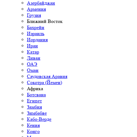
Азербайджан
Армения
Грузия
Ближний Восток
Бахрейн
Израиль
Иордания
Иран
Катар
Ливан
ОАЭ
Оман
Саудовская Аравия
Сокотра (Йемен)
Африка
Ботсвана
Египет
Замбия
Зимбабве
Кабо-Верде
Кения
Конго