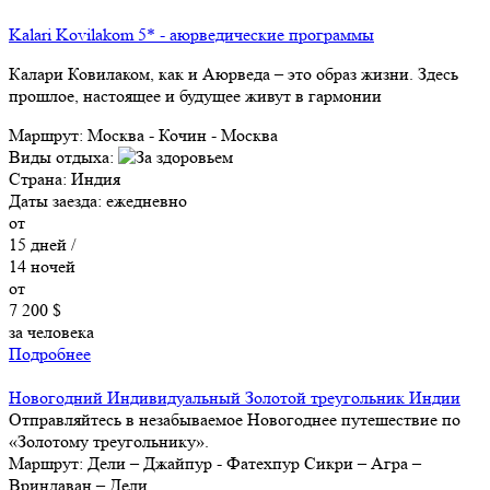
Kalari Kovilakom 5* - аюрведические программы
Калари Ковилаком, как и Аюрведа – это образ жизни. Здесь
прошлое, настоящее и будущее живут в гармонии
Маршрут:
Москва - Кочин - Москва
Виды отдыха:
Страна:
Индия
Даты заезда:
ежедневно
от
15
дней /
14
ночей
от
7 200 $
за человека
Подробнее
Новогодний Индивидуальный Золотой треугольник Индии
Отправляйтесь в незабываемое Новогоднее путешествие по
«Золотому треугольнику».
Маршрут:
Дели – Джайпур - Фатехпур Сикри – Агра –
Вриндаван – Дели