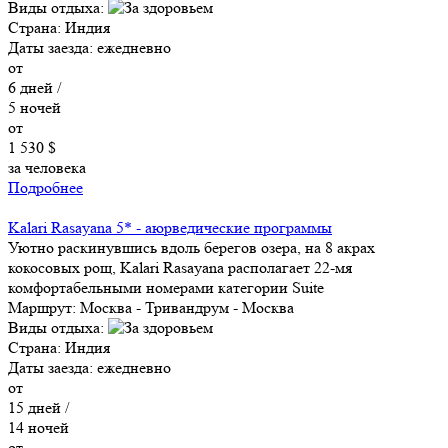
Виды отдыха:
Страна:
Индия
Даты заезда:
ежедневно
от
6
дней /
5
ночей
от
1 530 $
за человека
Подробнее
Kalari Rasayana 5* - аюрведические программы
Уютно раскинувшись вдоль берегов озера, на 8 акрах
кокосовых рощ, Kalari Rasayana располагает 22-мя
комфортабельными номерами категории Suite
Маршрут:
Москва - Тривандрум - Москва
Виды отдыха:
Страна:
Индия
Даты заезда:
ежедневно
от
15
дней /
14
ночей
от