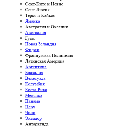
Сент-Китс и Невис
Сент-Люсия
Теркс и Кайкос
Ямайка
Австралия и Океания
Австралия
Гуам
Новая Зеландия
Фиджи
Французская Полинезия
Латинская Америка
Аргентина
Бразилия
Венесуэла
Колумбия
Коста-Рика
Мексика
Панама
Перу
Чили
Эквадор
Антарктида