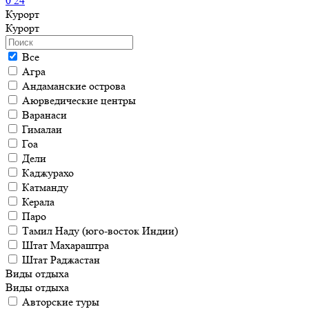
0
24
Курорт
Курорт
Все
Агра
Андаманские острова
Аюрведические центры
Варанаси
Гималаи
Гоа
Дели
Каджурахо
Катманду
Керала
Паро
Тамил Наду (юго-восток Индии)
Штат Махараштра
Штат Раджастан
Виды отдыха
Виды отдыха
Авторские туры