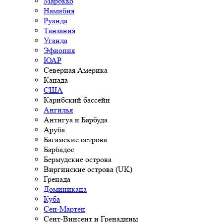
Марокко
Намибия
Руанда
Танзания
Уганда
Эфиопия
ЮАР
Северная Америка
Канада
США
Карибский бассейн
Ангилья
Антигуа и Барбуда
Аруба
Багамские острова
Барбадос
Бермудские острова
Виргинские острова (UK)
Гренада
Доминикана
Куба
Сен-Мартен
Сент-Винсент и Гренадины