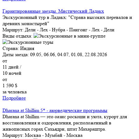
Гарантированные заезды. Мистический Ладакх
Экскурсионный тур в Ладакх: "Страна высоких перевалов и
древних монастырей"
Маршрут:
Дели - Лех - Нубра - Пангонг - Лех - Дели
Виды отдыха:
Страна:
Индия
Даты заезда:
09.05, 06.06, 04.07, 01.08, 22.08.2026
от
11
дней /
10
ночей
от
1 590 $
за человека
Подробнее
Dharana at Shillim 5* - аюрведические программы
Dharana at Shillim — это оазис роскоши и уюта, курорт для
восстановления и оздоровления, расположенный в
живописных горах Сахьядри, штат Махараштра.
Маршрут:
Москва - Мумбай - Москва