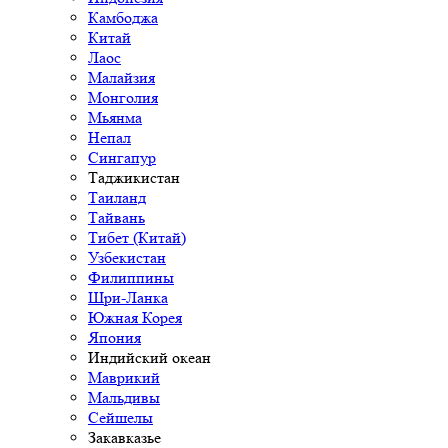
Камбоджа
Китай
Лаос
Малайзия
Монголия
Мьянма
Непал
Сингапур
Таджикистан
Таиланд
Тайвань
Тибет (Китай)
Узбекистан
Филиппины
Шри-Ланка
Южная Корея
Япония
Индийский океан
Маврикий
Мальдивы
Сейшелы
Закавказье