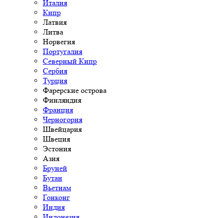
Италия
Кипр
Латвия
Литва
Норвегия
Португалия
Северный Кипр
Сербия
Турция
Фарерские острова
Финляндия
Франция
Черногория
Швейцария
Швеция
Эстония
Азия
Бруней
Бутан
Вьетнам
Гонконг
Индия
Индонезия