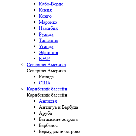
Кабо-Верде
Кения
Конго
Марокко
Намибия
Руанда
Танзания
Уганда
Эфиопия
ЮАР
Северная Америка
Северная Америка
Канада
США
Карибский бассейн
Карибский бассейн
Ангилья
Антигуа и Барбуда
Аруба
Багамские острова
Барбадос
Бермудские острова