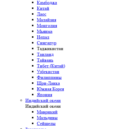
Камбоджа
Китай
Лаос
Малайзия
Монголия
Мьянма
Непал
Сингапур
Таджикистан
Таиланд
Тайвань
Тибет (Китай)
Узбекистан
Филиппины
Шри-Ланка
Южная Корея
Япония
Индийский океан
Индийский океан
Маврикий
Мальдивы
Сейшелы