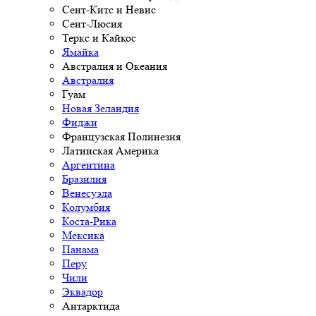
Сент-Китс и Невис
Сент-Люсия
Теркс и Кайкос
Ямайка
Австралия и Океания
Австралия
Гуам
Новая Зеландия
Фиджи
Французская Полинезия
Латинская Америка
Аргентина
Бразилия
Венесуэла
Колумбия
Коста-Рика
Мексика
Панама
Перу
Чили
Эквадор
Антарктида