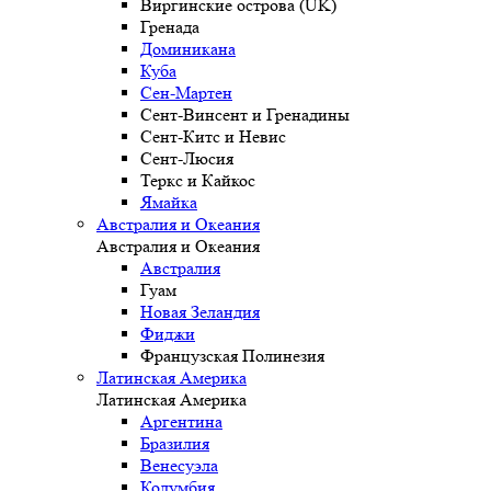
Виргинские острова (UK)
Гренада
Доминикана
Куба
Сен-Мартен
Сент-Винсент и Гренадины
Сент-Китс и Невис
Сент-Люсия
Теркс и Кайкос
Ямайка
Австралия и Океания
Австралия и Океания
Австралия
Гуам
Новая Зеландия
Фиджи
Французская Полинезия
Латинская Америка
Латинская Америка
Аргентина
Бразилия
Венесуэла
Колумбия