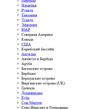
Марокко
Намибия
Руанда
Танзания
Уганда
Эфиопия
ЮАР
Северная Америка
Канада
США
Карибский бассейн
Ангилья
Антигуа и Барбуда
Аруба
Багамские острова
Барбадос
Бермудские острова
Виргинские острова (UK)
Гренада
Доминикана
Куба
Сен-Мартен
Сент-Винсент и Гренадины