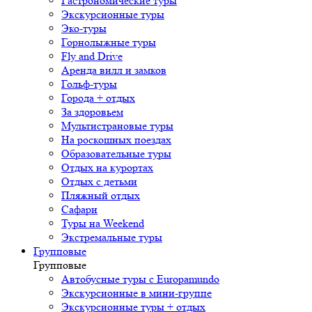
Гастрономические туры
Экскурсионные туры
Эко-туры
Горнолыжные туры
Fly and Drive
Аренда вилл и замков
Гольф-туры
Города + отдых
За здоровьем
Мультистрановые туры
На роскошных поездах
Образовательные туры
Отдых на курортах
Отдых с детьми
Пляжный отдых
Сафари
Туры на Weekend
Экстремальные туры
Групповые
Групповые
Автобусные туры с Europamundo
Экскурсионные в мини-группе
Экскурсионные туры + отдых