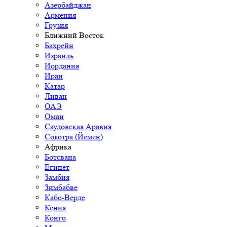
Азербайджан
Армения
Грузия
Ближний Восток
Бахрейн
Израиль
Иордания
Иран
Катар
Ливан
ОАЭ
Оман
Саудовская Аравия
Сокотра (Йемен)
Африка
Ботсвана
Египет
Замбия
Зимбабве
Кабо-Верде
Кения
Конго