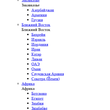
Закавказье
Закавказье
Азербайджан
Армения
Грузия
Ближний Восток
Ближний Восток
Бахрейн
Израиль
Иордания
Иран
Катар
Ливан
ОАЭ
Оман
Саудовская Аравия
Сокотра (Йемен)
Африка
Африка
Ботсвана
Египет
Замбия
Зимбабве