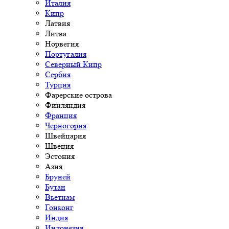
Италия
Кипр
Латвия
Литва
Норвегия
Португалия
Северный Кипр
Сербия
Турция
Фарерские острова
Финляндия
Франция
Черногория
Швейцария
Швеция
Эстония
Азия
Бруней
Бутан
Вьетнам
Гонконг
Индия
Индонезия