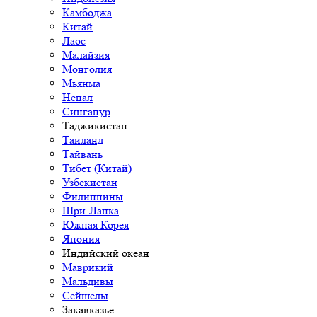
Камбоджа
Китай
Лаос
Малайзия
Монголия
Мьянма
Непал
Сингапур
Таджикистан
Таиланд
Тайвань
Тибет (Китай)
Узбекистан
Филиппины
Шри-Ланка
Южная Корея
Япония
Индийский океан
Маврикий
Мальдивы
Сейшелы
Закавказье