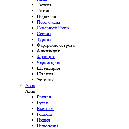
Латвия
Литва
Норвегия
Португалия
Северный Кипр
Сербия
Турция
Фарерские острова
Финляндия
Франция
Черногория
Швейцария
Швеция
Эстония
Азия
Азия
Бруней
Бутан
Вьетнам
Гонконг
Индия
Индонезия