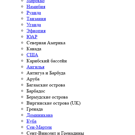
Марокко
Намибия
Руанда
Танзания
Уганда
Эфиопия
ЮАР
Северная Америка
Канада
США
Карибский бассейн
Ангилья
Антигуа и Барбуда
Аруба
Багамские острова
Барбадос
Бермудские острова
Виргинские острова (UK)
Гренада
Доминикана
Куба
Сен-Мартен
Сент-Винсент и Гренадины