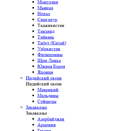
Монголия
Мьянма
Непал
Сингапур
Таджикистан
Таиланд
Тайвань
Тибет (Китай)
Узбекистан
Филиппины
Шри-Ланка
Южная Корея
Япония
Индийский океан
Индийский океан
Маврикий
Мальдивы
Сейшелы
Закавказье
Закавказье
Азербайджан
Армения
Грузия