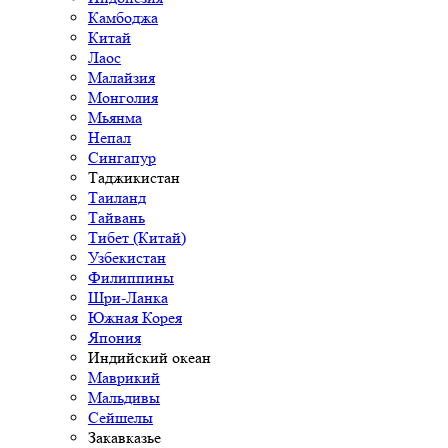
Камбоджа
Китай
Лаос
Малайзия
Монголия
Мьянма
Непал
Сингапур
Таджикистан
Таиланд
Тайвань
Тибет (Китай)
Узбекистан
Филиппины
Шри-Ланка
Южная Корея
Япония
Индийский океан
Маврикий
Мальдивы
Сейшелы
Закавказье