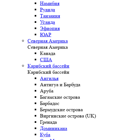
Намибия
Руанда
Танзания
Уганда
Эфиопия
ЮАР
Северная Америка
Северная Америка
Канада
США
Карибский бассейн
Карибский бассейн
Ангилья
Антигуа и Барбуда
Аруба
Багамские острова
Барбадос
Бермудские острова
Виргинские острова (UK)
Гренада
Доминикана
Куба