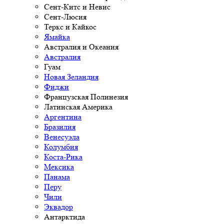
Сент-Китс и Невис
Сент-Люсия
Теркс и Кайкос
Ямайка
Австралия и Океания
Австралия
Гуам
Новая Зеландия
Фиджи
Французская Полинезия
Латинская Америка
Аргентина
Бразилия
Венесуэла
Колумбия
Коста-Рика
Мексика
Панама
Перу
Чили
Эквадор
Антарктида