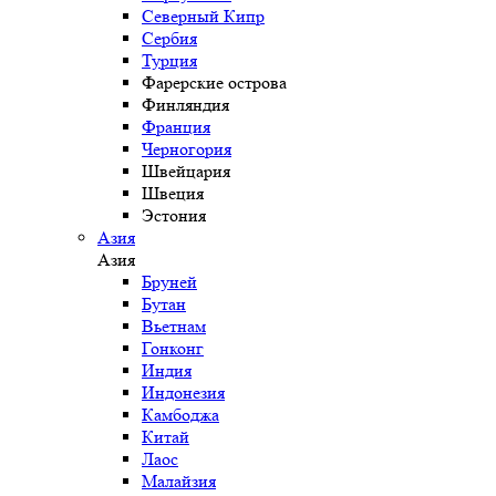
Северный Кипр
Сербия
Турция
Фарерские острова
Финляндия
Франция
Черногория
Швейцария
Швеция
Эстония
Азия
Азия
Бруней
Бутан
Вьетнам
Гонконг
Индия
Индонезия
Камбоджа
Китай
Лаос
Малайзия