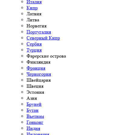
Италия
Кипр
Латвия
Литва
Норвегия
Португалия
Северный Кипр
Сербия
Турция
Фарерские острова
Финляндия
Франция
Черногория
Швейцария
Швеция
Эстония
Азия
Бруней
Бутан
Вьетнам
Гонконг
Индия
Индонезия