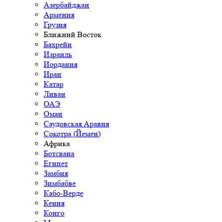
Азербайджан
Армения
Грузия
Ближний Восток
Бахрейн
Израиль
Иордания
Иран
Катар
Ливан
ОАЭ
Оман
Саудовская Аравия
Сокотра (Йемен)
Африка
Ботсвана
Египет
Замбия
Зимбабве
Кабо-Верде
Кения
Конго