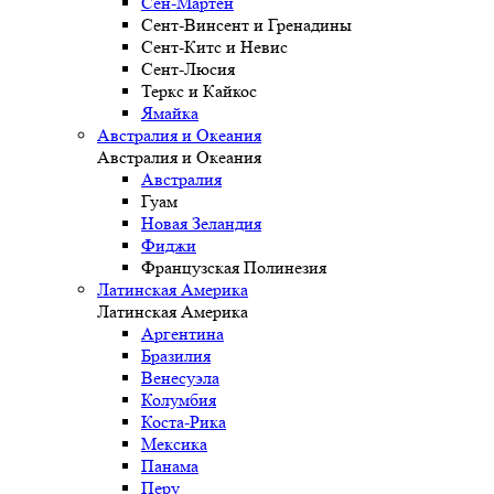
Сен-Мартен
Сент-Винсент и Гренадины
Сент-Китс и Невис
Сент-Люсия
Теркс и Кайкос
Ямайка
Австралия и Океания
Австралия и Океания
Австралия
Гуам
Новая Зеландия
Фиджи
Французская Полинезия
Латинская Америка
Латинская Америка
Аргентина
Бразилия
Венесуэла
Колумбия
Коста-Рика
Мексика
Панама
Перу