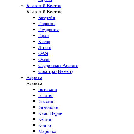
Ближний Восток
Ближний Восток
Бахрейн
Израиль
Иордания
Иран
Катар
Ливан
ОАЭ
Оман
Саудовская Аравия
Сокотра (Йемен)
Африка
Африка
Ботсвана
Египет
Замбия
Зимбабве
Кабо-Верде
Кения
Конго
Марокко