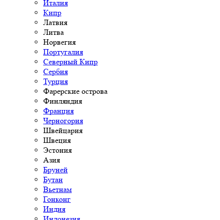
Италия
Кипр
Латвия
Литва
Норвегия
Португалия
Северный Кипр
Сербия
Турция
Фарерские острова
Финляндия
Франция
Черногория
Швейцария
Швеция
Эстония
Азия
Бруней
Бутан
Вьетнам
Гонконг
Индия
Индонезия