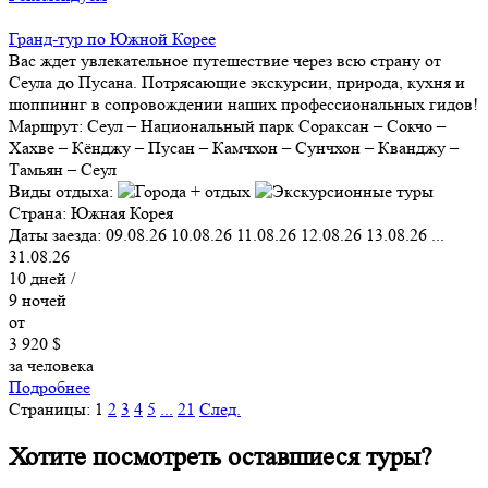
Гранд-тур по Южной Корее
Вас ждет увлекательное путешествие через всю страну от
Сеула до Пусана. Потрясающие экскурсии, природа, кухня и
шоппиннг в сопровождении наших профессиональных гидов!
Маршрут:
Сеул – Национальный парк Сораксан – Сокчо –
Хахве – Кёнджу – Пусан – Камчхон – Сунчхон – Кванджу –
Тамьян – Сеул
Виды отдыха:
Страна:
Южная Корея
Даты заезда:
09.08.26
10.08.26
11.08.26
12.08.26
13.08.26
...
31.08.26
10
дней /
9
ночей
от
3 920 $
за человека
Подробнее
Страницы:
1
2
3
4
5
...
21
След.
Хотите посмотреть оставшиеся туры?