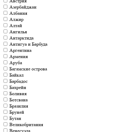
Австрия
Азербайджан
Албания
Алжир
Алтай
Ангилья
Антарктида
Антигуа и Барбуда
Аргентина
Армения
Аруба
Багамские острова
Байкал
Барбадос
Бахрейн
Боливия
Ботсвана
Бразилия
Бруней
Бутан
Великобритания
Венесуэла