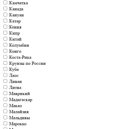
Камчатка
Канада
Кануан
Катар
Кения
Кипр
Китай
Колумбия
Конго
Коста-Рика
Круизы по России
Куба
Лаос
Ливан
Литва
Маврикий
Мадагаскар
Макао
Малайзия
Мальдивы
Марокко