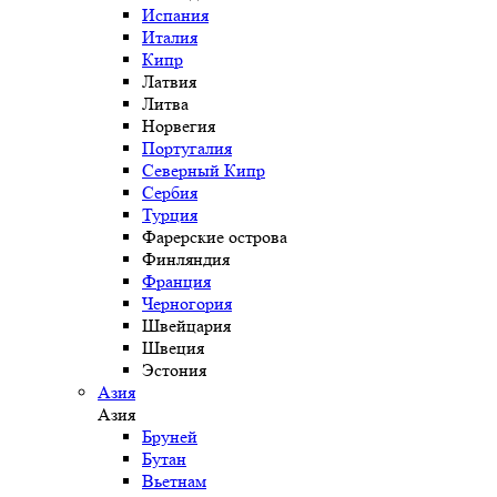
Испания
Италия
Кипр
Латвия
Литва
Норвегия
Португалия
Северный Кипр
Сербия
Турция
Фарерские острова
Финляндия
Франция
Черногория
Швейцария
Швеция
Эстония
Азия
Азия
Бруней
Бутан
Вьетнам