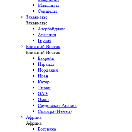
Мальдивы
Сейшелы
Закавказье
Закавказье
Азербайджан
Армения
Грузия
Ближний Восток
Ближний Восток
Бахрейн
Израиль
Иордания
Иран
Катар
Ливан
ОАЭ
Оман
Саудовская Аравия
Сокотра (Йемен)
Африка
Африка
Ботсвана