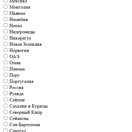
Мексика
Монголия
Мьянма
Намибия
Непал
Нидерланды
Никарагуа
Новая Зеландия
Норвегия
ОАЭ
Оман
Панама
Перу
Португалия
Россия
Руанда
Сайпан
Сахалин и Курилы
Северный Кипр
Сейшелы
Сен-Бартелеми
Сенегал