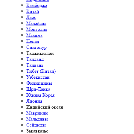
Камбоджа
Китай
Лаос
Малайзия
Монголия
Мьянма
Непал
Сингапур
Таджикистан
Таиланд
Тайвань
Тибет (Китай)
Узбекистан
Филиппины
Шри-Ланка
Южная Корея
Япония
Индийский океан
Маврикий
Мальдивы
Сейшелы
Закавказье