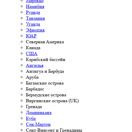
Марокко
Намибия
Руанда
Танзания
Уганда
Эфиопия
ЮАР
Северная Америка
Канада
США
Карибский бассейн
Ангилья
Антигуа и Барбуда
Аруба
Багамские острова
Барбадос
Бермудские острова
Виргинские острова (UK)
Гренада
Доминикана
Куба
Сен-Мартен
Сент-Винсент и Гренадины