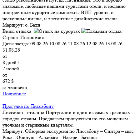
знакомые, любимые нашими туристами отели, и недавно
построенные курортные комплексы ВИП-уровня, и
роскошные виллы, и элегантные дизайнерские отели.
Маршрут:
о. Бали
Виды отдыха:
Страна:
Индонезия
Даты заезда:
09.08.26
10.08.26
11.08.26
12.08.26
13.08.26
...
31.08.26
от
8
дней /
7
ночей
от
672 $
за человека
Подробнее
Прогулка по Лиссабону
Лиссабон - столица Португалии и один из самых красивых
городов страны. Предлагаем прогуляться по его мощеным
улочкам и старинным кварталам.
Маршрут:
Обзорная экскурсия по Лиссабону – Синтра – мыс
Рока - Обидуш - Алкобаса - Назаре - Баталья