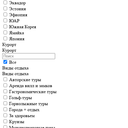
Эквадор
Эстония
Эфиопия
ЮАР
Южная Корея
Ямайка
Япония
Курорт
Курорт
Все
Виды отдыха
Виды отдыха
Авторские туры
Аренда вилл и замков
Гастрономические туры
Гольф-туры
Горнолыжные туры
Города + отдых
За здоровьем
Круизы
Мультистрановые туры