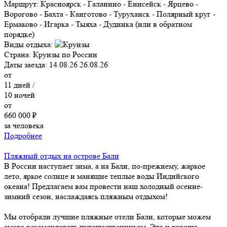
Маршрут:
Красноярск - Галанино - Енисейск - Ярцево -
Ворогово - Бахта - Канготово - Туруханск - Полярный круг -
Ермаково - Игарка - Тыяха - Дудинка (или в обратном
порядке)
Виды отдыха:
Страна:
Круизы по России
Даты заезда:
14.08.26
26.08.26
от
11
дней /
10
ночей
от
660 000 ₽
за человека
Подробнее
Пляжный отдых на острове Бали
В России наступает зима, а на Бали, по-прежнему, жаркое
лето, яркое солнце и манящие теплые воды Индийского
океана! Предлагаем вам провести наш холодный осенне-
зимний сезон, наслаждаясь пляжным отдыхом!
Мы отобрали лучшие пляжные отели Бали, которые можем
смело рекомендовать путешественникам. Это и хорошо