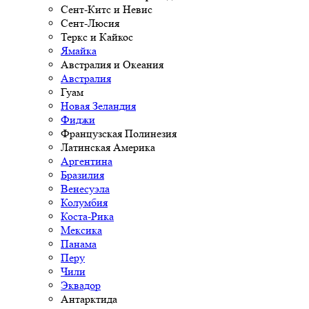
Сент-Китс и Невис
Сент-Люсия
Теркс и Кайкос
Ямайка
Австралия и Океания
Австралия
Гуам
Новая Зеландия
Фиджи
Французская Полинезия
Латинская Америка
Аргентина
Бразилия
Венесуэла
Колумбия
Коста-Рика
Мексика
Панама
Перу
Чили
Эквадор
Антарктида