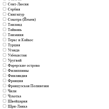
Сент-Люсия
Сербия
Сингапур
Сокотра (Йемен)
Таиланд
Тайвань
Танзания
Теркс и Кайкос
Турция
Уганда
Узбекистан
Уругвай
Фарерские острова
Филиппины
Финляндия
Франция
Французская Полинезия
Чили
Чукотка
Швейцария
Шри-Ланка