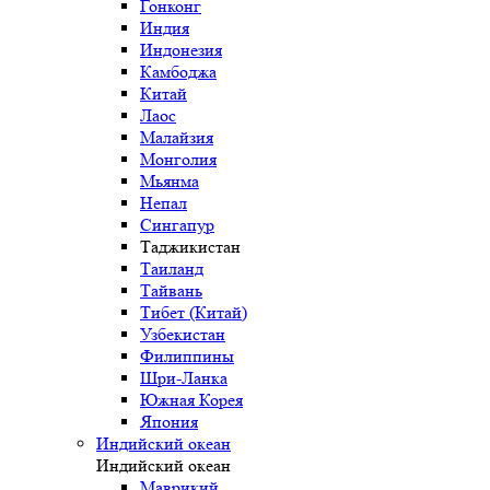
Гонконг
Индия
Индонезия
Камбоджа
Китай
Лаос
Малайзия
Монголия
Мьянма
Непал
Сингапур
Таджикистан
Таиланд
Тайвань
Тибет (Китай)
Узбекистан
Филиппины
Шри-Ланка
Южная Корея
Япония
Индийский океан
Индийский океан
Маврикий