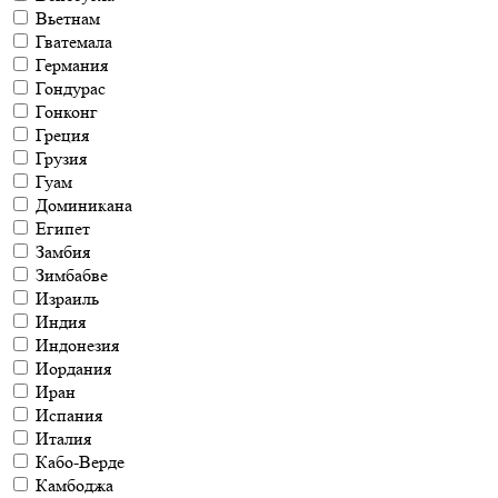
Вьетнам
Гватемала
Германия
Гондурас
Гонконг
Греция
Грузия
Гуам
Доминикана
Египет
Замбия
Зимбабве
Израиль
Индия
Индонезия
Иордания
Иран
Испания
Италия
Кабо-Верде
Камбоджа