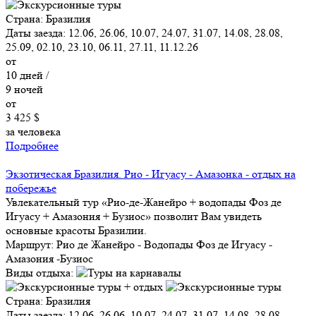
Страна:
Бразилия
Даты заезда:
12.06, 26.06, 10.07, 24.07, 31.07, 14.08, 28.08,
25.09, 02.10, 23.10, 06.11, 27.11, 11.12.26
от
10
дней /
9
ночей
от
3 425 $
за человека
Подробнее
Экзотическая Бразилия. Рио - Игуасу - Амазонка - отдых на
побережье
Увлекательный тур «Рио-де-Жанейро + водопады Фоз де
Игуасу + Амазония + Бузиос» позволит Вам увидеть
основные красоты Бразилии.
Маршрут:
Рио де Жанейро - Водопады Фоз де Игуасу -
Амазония -Бузиос
Виды отдыха:
Страна:
Бразилия
Даты заезда:
12.06, 26.06, 10.07, 24.07, 31.07, 14.08, 28.08,