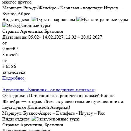
многое другое.
Маршрут:
Рио-де-Жанейро - Карнавал - водопады Игуасу –
Буэнос Айрес
Виды отдыха:
Страны:
Аргентина, Бразилия
Даты заезда:
05.02– 14.02.2027, 12.02 – 20.02.2027
от
9
дней /
8
ночей
от
3 656 $
за человека
Подробнее
Аргентина - Бразилия - от ледников к пляжам
От ледников Патагонии до тропических пляжей Рио-де
Жанейро — отправляйтесь в увлекательное путешествие по
двум душам Латинской Америки!
Маршрут:
Буэнос-Айрес – Калафате - Игуасу – Рио
Виды отдыха:
Страны:
Аргентина, Бразилия
Даты заезда:
ежедневно