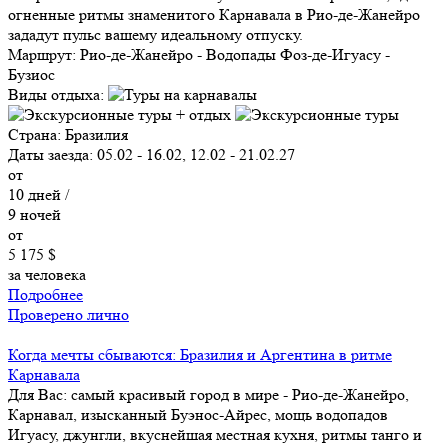
огненные ритмы знаменитого Карнавала в Рио-де-Жанейро
зададут пульс вашему идеальному отпуску.
Маршрут:
Рио-де-Жанейро - Водопады Фоз-де-Игуасу -
Бузиос
Виды отдыха:
Страна:
Бразилия
Даты заезда:
05.02 - 16.02, 12.02 - 21.02.27
от
10
дней /
9
ночей
от
5 175 $
за человека
Подробнее
Проверено лично
Когда мечты сбываются: Бразилия и Аргентина в ритме
Карнавала
Для Вас: самый красивый город в мире - Рио-де-Жанейро,
Карнавал, изысканный Буэнос-Айрес, мощь водопадов
Игуасу, джунгли, вкуснейшая местная кухня, ритмы танго и