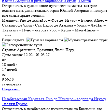
Южная Америка в ритме карнавала: 5 стран, 1 мечта
Отправьтесь в грандиозное путешествие мечты, которое
охватит пять удивительных стран Южной Америки и подарит
вам самые яркие эмоции.
Маршрут:
Рио-де-Жанейро – Фоз-де- Игуасу – Буэнос Айрес –
Сантьяго де Чили - Сан Педро де Атакамa – Уюни – Ла-Пас –
Тиуанаку – Пуно – острова Урос – Куско – Мачу-Пикчу –
Лима
Виды отдыха:
Страны:
Аргентина, Бразилия, Чили, Перу,
Даты заезда:
12.02 - 01.03.27
от
18
дней /
17
ночей
от
9 562 $
за человека
Подробнее
Незабываемый Карнавал. Рио де Жанейро - водопады Игуасу
- пляжи Бузиос
Отправьтесь в незабываемое путешествие по Бразилии, где