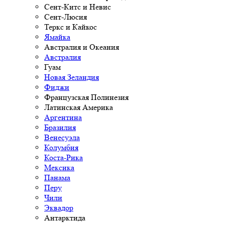
Сент-Китс и Невис
Сент-Люсия
Теркс и Кайкос
Ямайка
Австралия и Океания
Австралия
Гуам
Новая Зеландия
Фиджи
Французская Полинезия
Латинская Америка
Аргентина
Бразилия
Венесуэла
Колумбия
Коста-Рика
Мексика
Панама
Перу
Чили
Эквадор
Антарктида