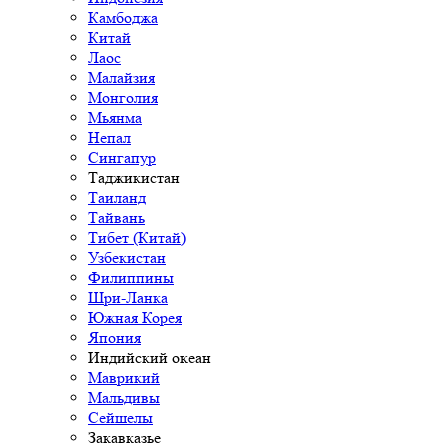
Камбоджа
Китай
Лаос
Малайзия
Монголия
Мьянма
Непал
Сингапур
Таджикистан
Таиланд
Тайвань
Тибет (Китай)
Узбекистан
Филиппины
Шри-Ланка
Южная Корея
Япония
Индийский океан
Маврикий
Мальдивы
Сейшелы
Закавказье