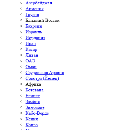
Азербайджан
Армения
Грузия
Ближний Восток
Бахрейн
Израиль
Иордания
Иран
Катар
Ливан
ОАЭ
Оман
Саудовская Аравия
Сокотра (Йемен)
Африка
Ботсвана
Египет
Замбия
Зимбабве
Кабо-Верде
Кения
Конго