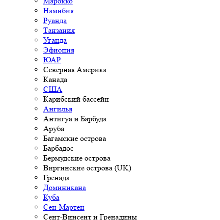
Марокко
Намибия
Руанда
Танзания
Уганда
Эфиопия
ЮАР
Северная Америка
Канада
США
Карибский бассейн
Ангилья
Антигуа и Барбуда
Аруба
Багамские острова
Барбадос
Бермудские острова
Виргинские острова (UK)
Гренада
Доминикана
Куба
Сен-Мартен
Сент-Винсент и Гренадины