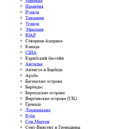
Марокко
Намибия
Руанда
Танзания
Уганда
Эфиопия
ЮАР
Северная Америка
Канада
США
Карибский бассейн
Ангилья
Антигуа и Барбуда
Аруба
Багамские острова
Барбадос
Бермудские острова
Виргинские острова (UK)
Гренада
Доминикана
Куба
Сен-Мартен
Сент-Винсент и Гренадины