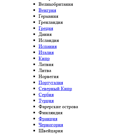
Великобритания
Венгрия
Германия
Гренландия
Греция
Дания
Исландия
Испания
Италия
Кипр
Латвия
Литва
Норвегия
Португалия
Северный Кипр
Сербия
Турция
Фарерские острова
Финляндия
Франция
Черногория
Швейцария