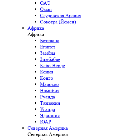
ОАЭ
Оман
Саудовская Аравия
Сокотра (Йемен)
Африка
Африка
Ботсвана
Египет
Замбия
Зимбабве
Кабо-Верде
Кения
Конго
Марокко
Намибия
Руанда
Танзания
Уганда
Эфиопия
ЮАР
Северная Америка
Северная Америка