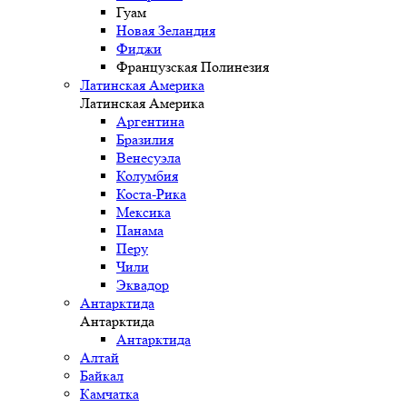
Гуам
Новая Зеландия
Фиджи
Французская Полинезия
Латинская Америка
Латинская Америка
Аргентина
Бразилия
Венесуэла
Колумбия
Коста-Рика
Мексика
Панама
Перу
Чили
Эквадор
Антарктида
Антарктида
Антарктида
Алтай
Байкал
Камчатка