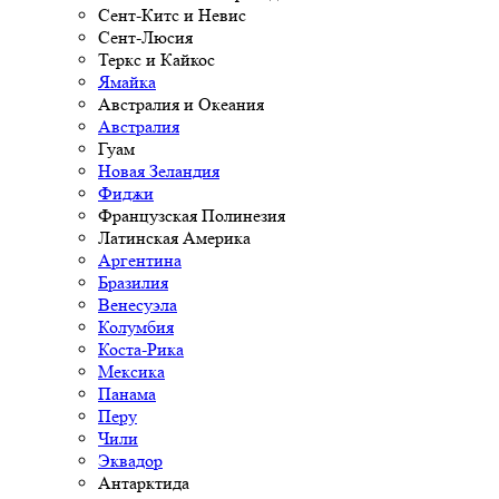
Сент-Китс и Невис
Сент-Люсия
Теркс и Кайкос
Ямайка
Австралия и Океания
Австралия
Гуам
Новая Зеландия
Фиджи
Французская Полинезия
Латинская Америка
Аргентина
Бразилия
Венесуэла
Колумбия
Коста-Рика
Мексика
Панама
Перу
Чили
Эквадор
Антарктида