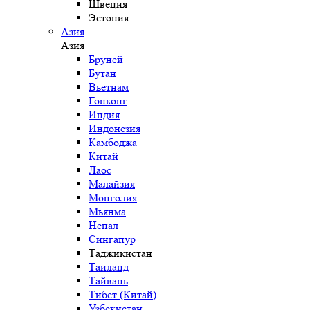
Швеция
Эстония
Азия
Азия
Бруней
Бутан
Вьетнам
Гонконг
Индия
Индонезия
Камбоджа
Китай
Лаос
Малайзия
Монголия
Мьянма
Непал
Сингапур
Таджикистан
Таиланд
Тайвань
Тибет (Китай)
Узбекистан