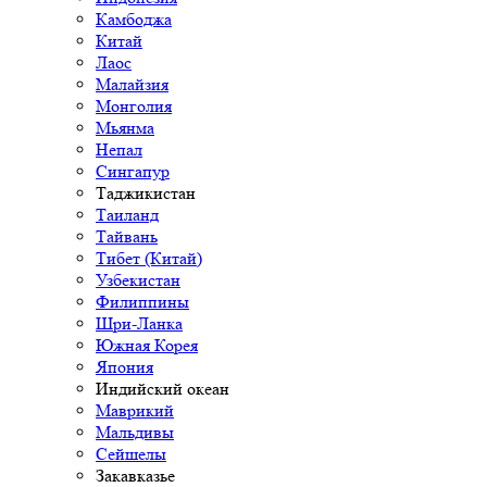
Камбоджа
Китай
Лаос
Малайзия
Монголия
Мьянма
Непал
Сингапур
Таджикистан
Таиланд
Тайвань
Тибет (Китай)
Узбекистан
Филиппины
Шри-Ланка
Южная Корея
Япония
Индийский океан
Маврикий
Мальдивы
Сейшелы
Закавказье