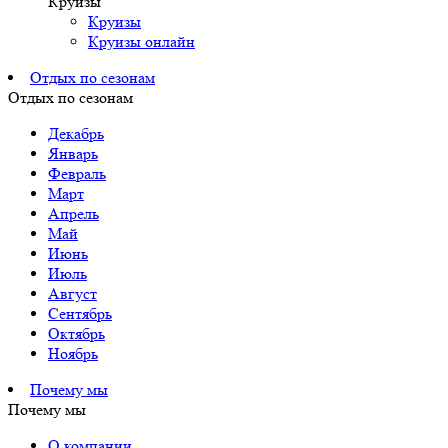
Круизы
Круизы
Круизы онлайн
Отдых по сезонам
Отдых по сезонам
Декабрь
Январь
Февраль
Март
Апрель
Май
Июнь
Июль
Август
Сентябрь
Октябрь
Ноябрь
Почему мы
Почему мы
О компании