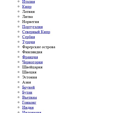
Италия
Кипр
Латвия
Литва
Норвегия
Португалия
Северный Кипр
Сербия
Турция
Фарерские острова
Финляндия
Франция
Черногория
Швейцария
Швеция
Эстония
Азия
Бруней
Бутан
Вьетнам
Гонконг
Индия
Индонезия