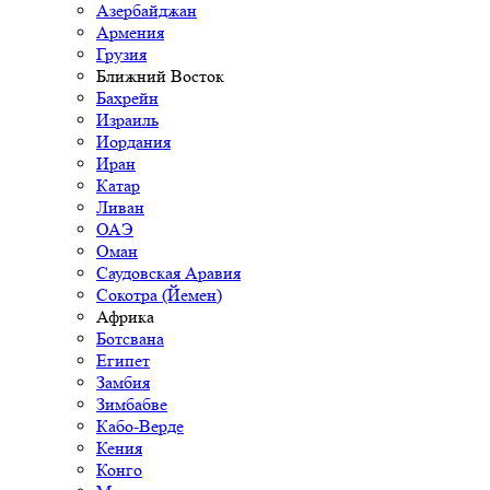
Азербайджан
Армения
Грузия
Ближний Восток
Бахрейн
Израиль
Иордания
Иран
Катар
Ливан
ОАЭ
Оман
Саудовская Аравия
Сокотра (Йемен)
Африка
Ботсвана
Египет
Замбия
Зимбабве
Кабо-Верде
Кения
Конго