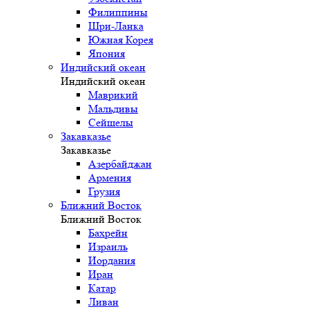
Филиппины
Шри-Ланка
Южная Корея
Япония
Индийский океан
Индийский океан
Маврикий
Мальдивы
Сейшелы
Закавказье
Закавказье
Азербайджан
Армения
Грузия
Ближний Восток
Ближний Восток
Бахрейн
Израиль
Иордания
Иран
Катар
Ливан