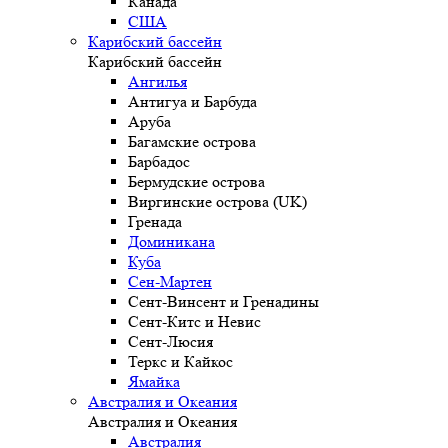
Канада
США
Карибский бассейн
Карибский бассейн
Ангилья
Антигуа и Барбуда
Аруба
Багамские острова
Барбадос
Бермудские острова
Виргинские острова (UK)
Гренада
Доминикана
Куба
Сен-Мартен
Сент-Винсент и Гренадины
Сент-Китс и Невис
Сент-Люсия
Теркс и Кайкос
Ямайка
Австралия и Океания
Австралия и Океания
Австралия