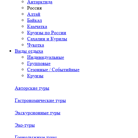
Антарктида
Россия
Алтай
Байкал
Камчатка
Круизы по России
Сахалин и Курилы
Чукотка
Виды отдыха
Индивидуальные
Групповые
Сезонные / Событийные
Круизы
Авторские туры
Гастрономические туры
Экскурсионные туры
Эко-туры
Горнолыжные туры