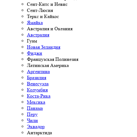
Сент-Китс и Невис
Сент-Люсия
Теркс и Кайкос
Ямайка
Австралия и Океания
Австралия
Гуам
Новая Зеландия
Фиджи
Французская Полинезия
Латинская Америка
Аргентина
Бразилия
Венесуэла
Колумбия
Коста-Рика
Мексика
Панама
Перу
Чили
Эквадор
Антарктида