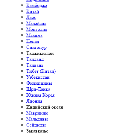
Камбоджа
Китай
Лаос
Малайзия
Монголия
Мьянма
Непал
Сингапур
Таджикистан
Таиланд
Тайвань
Тибет (Китай)
Узбекистан
Филиппины
Шри-Ланка
Южная Корея
Япония
Индийский океан
Маврикий
Мальдивы
Сейшелы
Закавказье