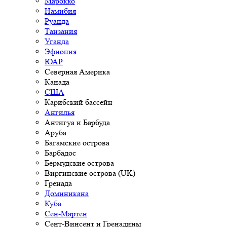
Марокко
Намибия
Руанда
Танзания
Уганда
Эфиопия
ЮАР
Северная Америка
Канада
США
Карибский бассейн
Ангилья
Антигуа и Барбуда
Аруба
Багамские острова
Барбадос
Бермудские острова
Виргинские острова (UK)
Гренада
Доминикана
Куба
Сен-Мартен
Сент-Винсент и Гренадины