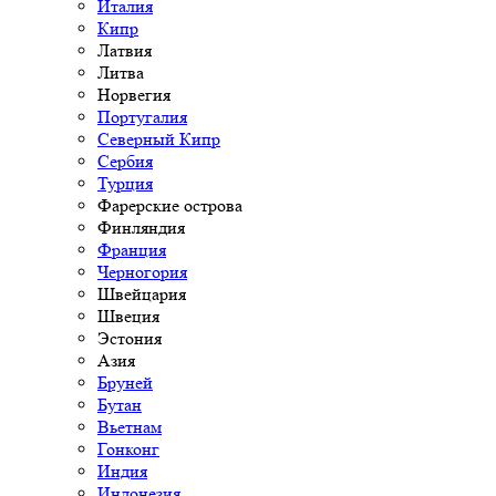
Италия
Кипр
Латвия
Литва
Норвегия
Португалия
Северный Кипр
Сербия
Турция
Фарерские острова
Финляндия
Франция
Черногория
Швейцария
Швеция
Эстония
Азия
Бруней
Бутан
Вьетнам
Гонконг
Индия
Индонезия