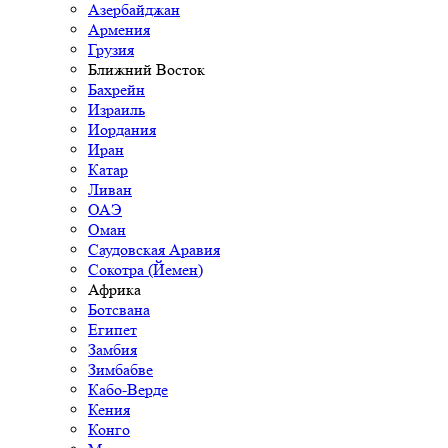
Азербайджан
Армения
Грузия
Ближний Восток
Бахрейн
Израиль
Иордания
Иран
Катар
Ливан
ОАЭ
Оман
Саудовская Аравия
Сокотра (Йемен)
Африка
Ботсвана
Египет
Замбия
Зимбабве
Кабо-Верде
Кения
Конго