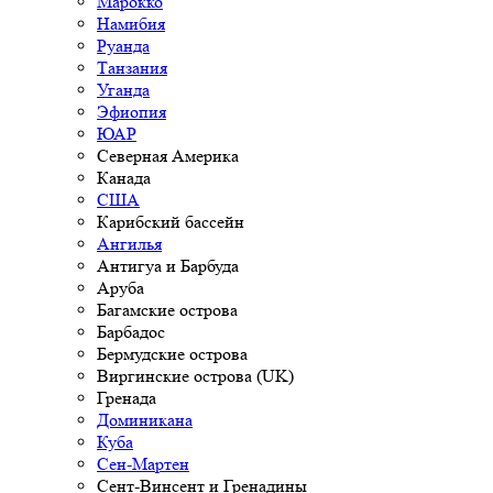
Марокко
Намибия
Руанда
Танзания
Уганда
Эфиопия
ЮАР
Северная Америка
Канада
США
Карибский бассейн
Ангилья
Антигуа и Барбуда
Аруба
Багамские острова
Барбадос
Бермудские острова
Виргинские острова (UK)
Гренада
Доминикана
Куба
Сен-Мартен
Сент-Винсент и Гренадины