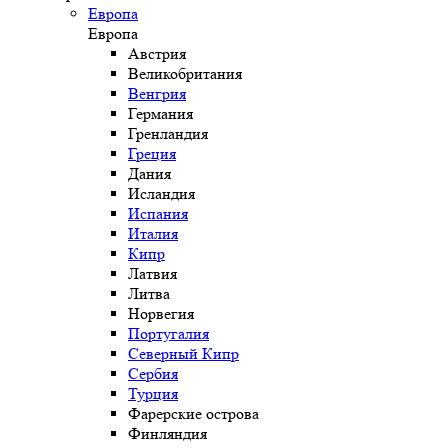
Европа
Европа
Австрия
Великобритания
Венгрия
Германия
Гренландия
Греция
Дания
Исландия
Испания
Италия
Кипр
Латвия
Литва
Норвегия
Португалия
Северный Кипр
Сербия
Турция
Фарерские острова
Финляндия