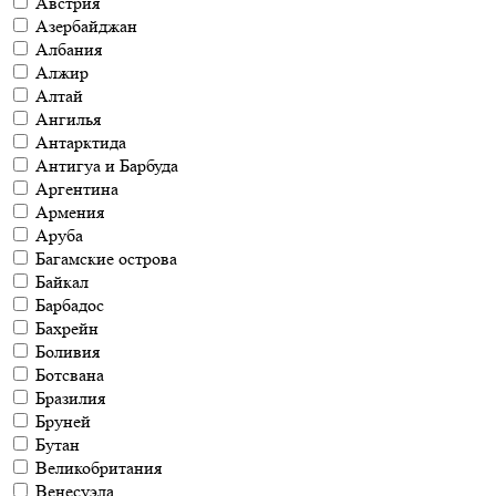
Австрия
Азербайджан
Албания
Алжир
Алтай
Ангилья
Антарктида
Антигуа и Барбуда
Аргентина
Армения
Аруба
Багамские острова
Байкал
Барбадос
Бахрейн
Боливия
Ботсвана
Бразилия
Бруней
Бутан
Великобритания
Венесуэла