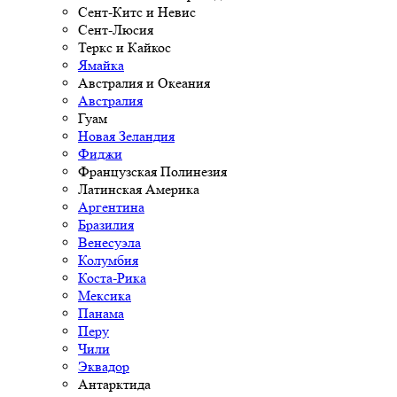
Сент-Китс и Невис
Сент-Люсия
Теркс и Кайкос
Ямайка
Австралия и Океания
Австралия
Гуам
Новая Зеландия
Фиджи
Французская Полинезия
Латинская Америка
Аргентина
Бразилия
Венесуэла
Колумбия
Коста-Рика
Мексика
Панама
Перу
Чили
Эквадор
Антарктида