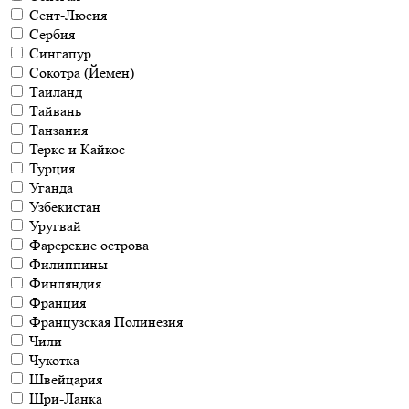
Сент-Люсия
Сербия
Сингапур
Сокотра (Йемен)
Таиланд
Тайвань
Танзания
Теркс и Кайкос
Турция
Уганда
Узбекистан
Уругвай
Фарерские острова
Филиппины
Финляндия
Франция
Французская Полинезия
Чили
Чукотка
Швейцария
Шри-Ланка