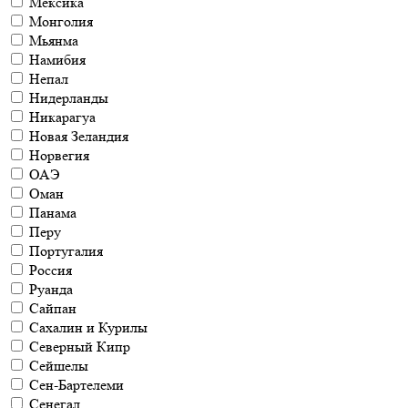
Мексика
Монголия
Мьянма
Намибия
Непал
Нидерланды
Никарагуа
Новая Зеландия
Норвегия
ОАЭ
Оман
Панама
Перу
Португалия
Россия
Руанда
Сайпан
Сахалин и Курилы
Северный Кипр
Сейшелы
Сен-Бартелеми
Сенегал