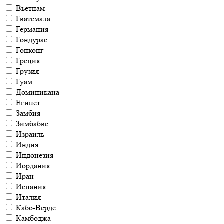
Вьетнам
Гватемала
Германия
Гондурас
Гонконг
Греция
Грузия
Гуам
Доминикана
Египет
Замбия
Зимбабве
Израиль
Индия
Индонезия
Иордания
Иран
Испания
Италия
Кабо-Верде
Камбоджа