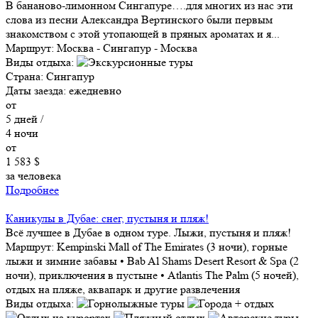
В бананово-лимонном Сингапуре….для многих из нас эти
слова из песни Александра Вертинского были первым
знакомством с этой утопающей в пряных ароматах и я...
Маршрут:
Москва - Сингапур - Москва
Виды отдыха:
Страна:
Сингапур
Даты заезда:
ежедневно
от
5
дней /
4
ночи
от
1 583 $
за человека
Подробнее
Каникулы в Дубае: снег, пустыня и пляж!
Всё лучшее в Дубае в одном туре. Лыжи, пустыня и пляж!
Маршрут:
Kempinski Mall of The Emirates (3 ночи), горные
лыжи и зимние забавы • Bab Al Shams Desert Resort & Spa (2
ночи), приключения в пустыне • Atlantis The Palm (5 ночей),
отдых на пляже, аквапарк и другие развлечения
Виды отдыха: