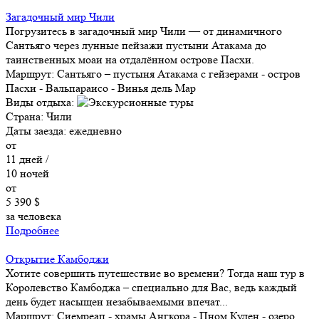
Загадочный мир Чили
Погрузитесь в загадочный мир Чили — от динамичного
Сантьяго через лунные пейзажи пустыни Атакама до
таинственных моаи на отдалённом острове Пасхи.
Маршрут:
Сантьяго – пустыня Атакама с гейзерами - остров
Пасхи - Вальпараисо - Винья дель Мар
Виды отдыха:
Страна:
Чили
Даты заезда:
ежедневно
от
11
дней /
10
ночей
от
5 390 $
за человека
Подробнее
Открытие Камбоджи
Хотите совершить путешествие во времени? Тогда наш тур в
Королевство Камбоджа – специально для Вас, ведь каждый
день будет насыщен незабываемыми впечат...
Маршрут:
Сиемреап - храмы Ангкора - Пном Кулен - озеро