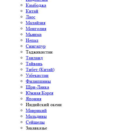
Камбоджа
Китай
Лаос
Малайзия
Монголия
Мьянма
Непал
Сингапур
Таджикистан
Таиланд
Тайвань
Тибет (Китай)
Узбекистан
Филиппины
Шри-Ланка
Южная Корея
Япония
Индийский океан
Маврикий
Мальдивы
Сейшелы
Закавказье