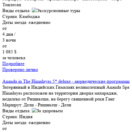
Тонлесап
Виды отдыха:
Страна:
Камбоджа
Даты заезда:
ежедневно
от
4
дня /
3
ночи
от
1 085 $
за человека
Подробнее
Проверено лично
Ananda in The Himalayas 5* deluxe - аюрведические программы
Затерянный в Индийских Гималаях великолепный Ananda Spa
Himalayas расположен на территории дворца махараджи,
недалеко от Ришикеша, на берегу священной реки Ганг.
Маршрут:
Дели - Ришикеш - Дели
Виды отдыха:
Страна:
Индия
Даты заезда:
ежедневно
от