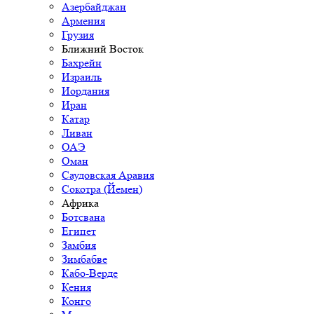
Азербайджан
Армения
Грузия
Ближний Восток
Бахрейн
Израиль
Иордания
Иран
Катар
Ливан
ОАЭ
Оман
Саудовская Аравия
Сокотра (Йемен)
Африка
Ботсвана
Египет
Замбия
Зимбабве
Кабо-Верде
Кения
Конго