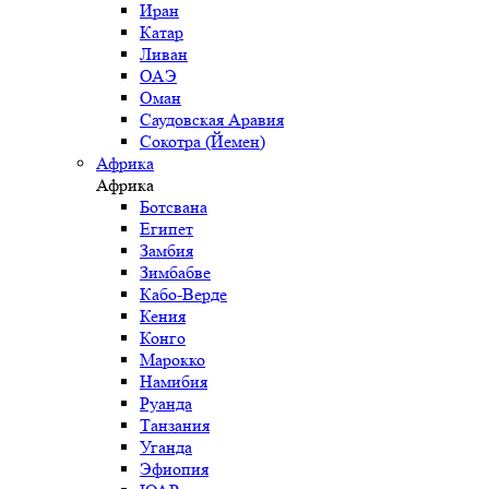
Иран
Катар
Ливан
ОАЭ
Оман
Саудовская Аравия
Сокотра (Йемен)
Африка
Африка
Ботсвана
Египет
Замбия
Зимбабве
Кабо-Верде
Кения
Конго
Марокко
Намибия
Руанда
Танзания
Уганда
Эфиопия