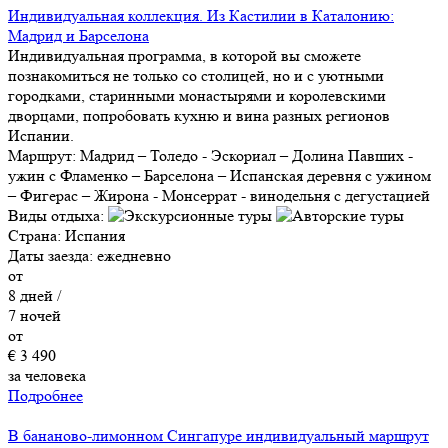
Индивидуальная коллекция. Из Кастилии в Каталонию:
Мадрид и Барселона
Индивидуальная программа, в которой вы сможете
познакомиться не только со столицей, но и с уютными
городками, старинными монастырями и королевскими
дворцами, попробовать кухню и вина разных регионов
Испании.
Маршрут:
Мадрид – Толедо - Эскориал – Долина Павших -
ужин с Фламенко – Барселона – Испанская деревня с ужином
– Фигерас – Жирона - Монсеррат - винодельня с дегустацией
Виды отдыха:
Страна:
Испания
Даты заезда:
ежедневно
от
8
дней /
7
ночей
от
€ 3 490
за человека
Подробнее
В бананово-лимонном Сингапуре индивидуальный маршрут