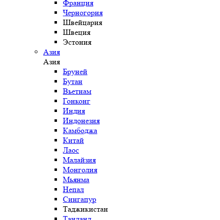
Франция
Черногория
Швейцария
Швеция
Эстония
Азия
Азия
Бруней
Бутан
Вьетнам
Гонконг
Индия
Индонезия
Камбоджа
Китай
Лаос
Малайзия
Монголия
Мьянма
Непал
Сингапур
Таджикистан
Таиланд