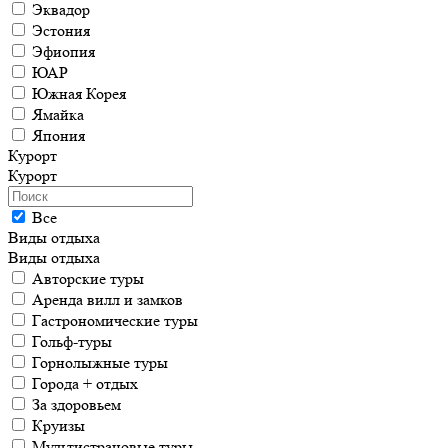
Эквадор
Эстония
Эфиопия
ЮАР
Южная Корея
Ямайка
Япония
Курорт
Курорт
Все
Виды отдыха
Виды отдыха
Авторские туры
Аренда вилл и замков
Гастрономические туры
Гольф-туры
Горнолыжные туры
Города + отдых
За здоровьем
Круизы
Мультистрановые туры