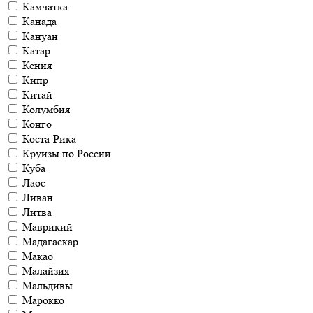
Камчатка
Канада
Кануан
Катар
Кения
Кипр
Китай
Колумбия
Конго
Коста-Рика
Круизы по России
Куба
Лаос
Ливан
Литва
Маврикий
Мадагаскар
Макао
Малайзия
Мальдивы
Марокко