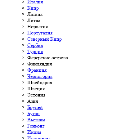
Италия
Кипр
Латвия
Литва
Норвегия
Португалия
Северный Кипр
Сербия
Турция
Фарерские острова
Финляндия
Франция
Черногория
Швейцария
Швеция
Эстония
Азия
Бруней
Бутан
Вьетнам
Гонконг
Индия
Индонезия