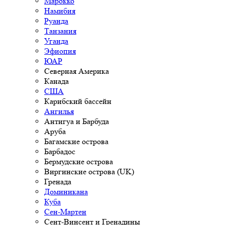
Марокко
Намибия
Руанда
Танзания
Уганда
Эфиопия
ЮАР
Северная Америка
Канада
США
Карибский бассейн
Ангилья
Антигуа и Барбуда
Аруба
Багамские острова
Барбадос
Бермудские острова
Виргинские острова (UK)
Гренада
Доминикана
Куба
Сен-Мартен
Сент-Винсент и Гренадины