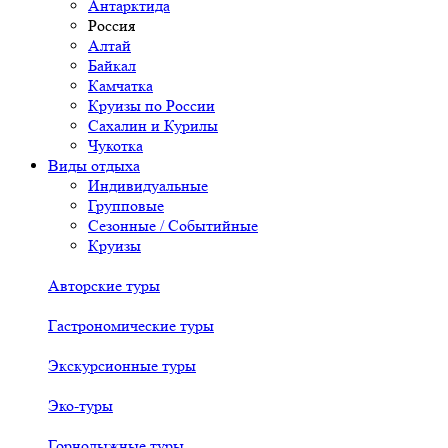
Антарктида
Россия
Алтай
Байкал
Камчатка
Круизы по России
Сахалин и Курилы
Чукотка
Виды отдыха
Индивидуальные
Групповые
Сезонные / Событийные
Круизы
Авторские туры
Гастрономические туры
Экскурсионные туры
Эко-туры
Горнолыжные туры