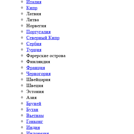
Италия
Кипр
Латвия
Литва
Норвегия
Португалия
Северный Кипр
Сербия
Турция
Фарерские острова
Финляндия
Франция
Черногория
Швейцария
Швеция
Эстония
Азия
Бруней
Бутан
Вьетнам
Гонконг
Индия
Индонезия