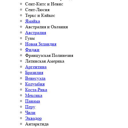
Сент-Китс и Невис
Сент-Люсия
Теркс и Кайкос
Ямайка
Австралия и Океания
Австралия
Гуам
Новая Зеландия
Фиджи
Французская Полинезия
Латинская Америка
Аргентина
Бразилия
Венесуэла
Колумбия
Коста-Рика
Мексика
Панама
Перу
Чили
Эквадор
Антарктида