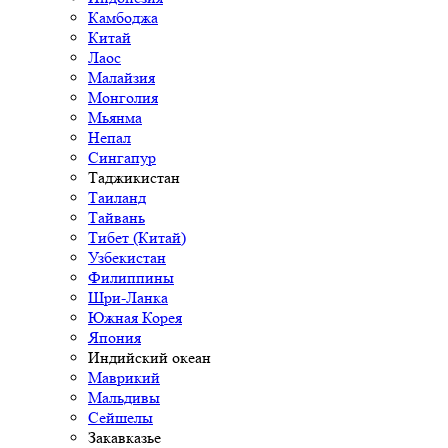
Камбоджа
Китай
Лаос
Малайзия
Монголия
Мьянма
Непал
Сингапур
Таджикистан
Таиланд
Тайвань
Тибет (Китай)
Узбекистан
Филиппины
Шри-Ланка
Южная Корея
Япония
Индийский океан
Маврикий
Мальдивы
Сейшелы
Закавказье