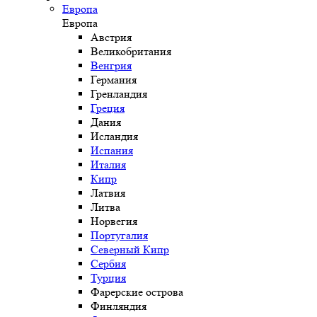
Европа
Европа
Австрия
Великобритания
Венгрия
Германия
Гренландия
Греция
Дания
Исландия
Испания
Италия
Кипр
Латвия
Литва
Норвегия
Португалия
Северный Кипр
Сербия
Турция
Фарерские острова
Финляндия