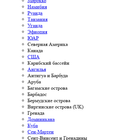
Марокко
Намибия
Руанда
Танзания
Уганда
Эфиопия
ЮАР
Северная Америка
Канада
США
Карибский бассейн
Ангилья
Антигуа и Барбуда
Аруба
Багамские острова
Барбадос
Бермудские острова
Виргинские острова (UK)
Гренада
Доминикана
Куба
Сен-Мартен
Сент-Винсент и Гренадины