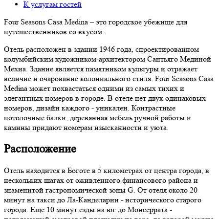
К услугам гостей
Four Seasons Casa Medina – это городское убежище для
путешественников со вкусом.
Отель расположен в здании 1946 года, спроектированном
колумбийским художником-архитектором Сантьяго Мединой
Мехиа. Здание является памятником культуры и отражает
величие и очарование колониального стиля. Four Seasons Casa
Medina может похвастаться одними из самых тихих и
элегантных номеров в городе. В отеле нет двух одинаковых
номеров, дизайн каждого - уникален. Контрастные
потолочные балки, деревянная мебель ручной работы и
камины придают номерам изысканности и уюта.
Расположение
Отель находится в Боготе в 5 километрах от центра города, в
нескольких шагах от оживленного финансового района и
знаменитой гастрономической зоны G. От отеля около 20
минут на такси до Ла-Канделарии - исторического старого
города. Еще 10 минут езды на юг до Монсеррата -