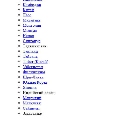
Камбоджа
Китай
Лаос
Малайзия
Монголия
Мьянма
Непал
Сингапур
Таджикистан
Таиланд
Тайвань
Тибет (Китай)
Узбекистан
Филиппины
Шри-Ланка
Южная Корея
Япония
Индийский океан
Маврикий
Мальдивы
Сейшелы
Закавказье