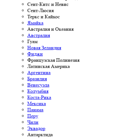
Сент-Китс и Невис
Сент-Люсия
Теркс и Кайкос
Ямайка
Австралия и Океания
Австралия
Гуам
Новая Зеландия
Фиджи
Французская Полинезия
Латинская Америка
Аргентина
Бразилия
Венесуэла
Колумбия
Коста-Рика
Мексика
Панама
Перу
Чили
Эквадор
Антарктида