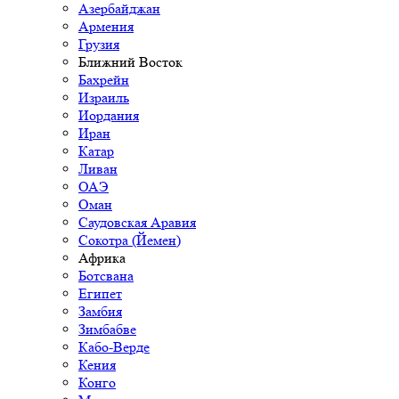
Азербайджан
Армения
Грузия
Ближний Восток
Бахрейн
Израиль
Иордания
Иран
Катар
Ливан
ОАЭ
Оман
Саудовская Аравия
Сокотра (Йемен)
Африка
Ботсвана
Египет
Замбия
Зимбабве
Кабо-Верде
Кения
Конго