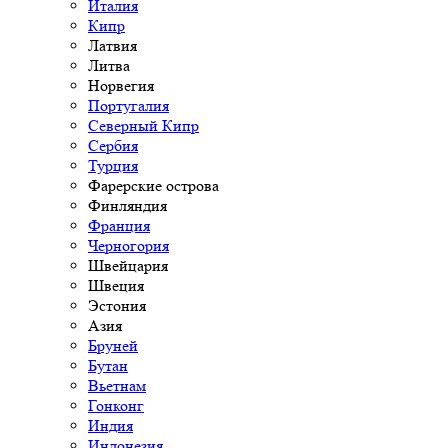
Италия
Кипр
Латвия
Литва
Норвегия
Португалия
Северный Кипр
Сербия
Турция
Фарерские острова
Финляндия
Франция
Черногория
Швейцария
Швеция
Эстония
Азия
Бруней
Бутан
Вьетнам
Гонконг
Индия
Индонезия