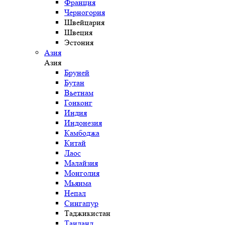
Франция
Черногория
Швейцария
Швеция
Эстония
Азия
Азия
Бруней
Бутан
Вьетнам
Гонконг
Индия
Индонезия
Камбоджа
Китай
Лаос
Малайзия
Монголия
Мьянма
Непал
Сингапур
Таджикистан
Таиланд