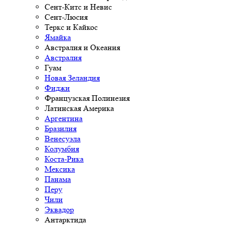
Сент-Китс и Невис
Сент-Люсия
Теркс и Кайкос
Ямайка
Австралия и Океания
Австралия
Гуам
Новая Зеландия
Фиджи
Французская Полинезия
Латинская Америка
Аргентина
Бразилия
Венесуэла
Колумбия
Коста-Рика
Мексика
Панама
Перу
Чили
Эквадор
Антарктида