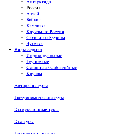
Антарктида
Россия
Алтай
Байкал
Камчатка
Круизы по России
Сахалин и Курилы
Чукотка
Виды отдыха
Индивидуальные
Групповые
Сезонные / Событийные
Круизы
Авторские туры
Гастрономические туры
Экскурсионные туры
Эко-туры
Горнолыжные туры