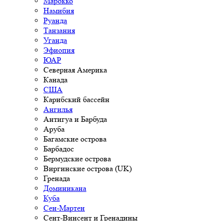
Марокко
Намибия
Руанда
Танзания
Уганда
Эфиопия
ЮАР
Северная Америка
Канада
США
Карибский бассейн
Ангилья
Антигуа и Барбуда
Аруба
Багамские острова
Барбадос
Бермудские острова
Виргинские острова (UK)
Гренада
Доминикана
Куба
Сен-Мартен
Сент-Винсент и Гренадины