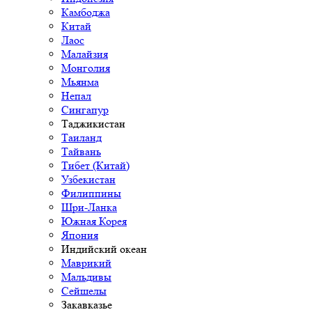
Камбоджа
Китай
Лаос
Малайзия
Монголия
Мьянма
Непал
Сингапур
Таджикистан
Таиланд
Тайвань
Тибет (Китай)
Узбекистан
Филиппины
Шри-Ланка
Южная Корея
Япония
Индийский океан
Маврикий
Мальдивы
Сейшелы
Закавказье