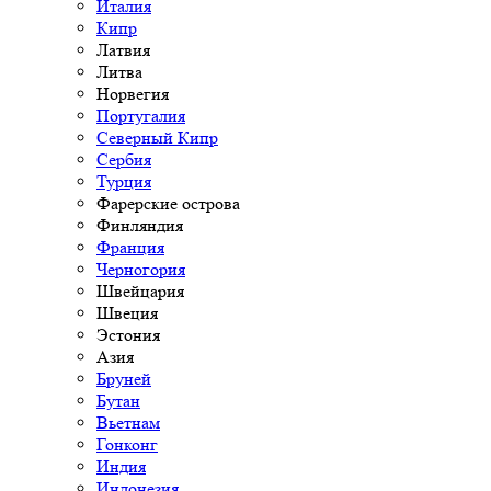
Италия
Кипр
Латвия
Литва
Норвегия
Португалия
Северный Кипр
Сербия
Турция
Фарерские острова
Финляндия
Франция
Черногория
Швейцария
Швеция
Эстония
Азия
Бруней
Бутан
Вьетнам
Гонконг
Индия
Индонезия