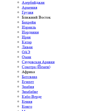
Азербайджан
Армения
Грузия
Ближний Восток
Бахрейн
Израиль
Иордания
Иран
Катар
Ливан
ОАЭ
Оман
Саудовская Аравия
Сокотра (Йемен)
Африка
Ботсвана
Египет
Замбия
Зимбабве
Кабо-Верде
Кения
Конго