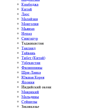
Камбоджа
Китай
Лаос
Малайзия
Монголия
Мьянма
Непал
Сингапур
Таджикистан
Таиланд
Тайвань
Тибет (Китай)
Узбекистан
Филиппины
Шри-Ланка
Южная Корея
Япония
Индийский океан
Маврикий
Мальдивы
Сейшелы
Закавказье