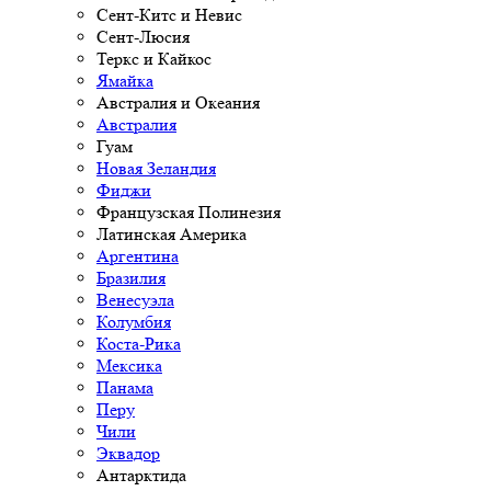
Сент-Китс и Невис
Сент-Люсия
Теркс и Кайкос
Ямайка
Австралия и Океания
Австралия
Гуам
Новая Зеландия
Фиджи
Французская Полинезия
Латинская Америка
Аргентина
Бразилия
Венесуэла
Колумбия
Коста-Рика
Мексика
Панама
Перу
Чили
Эквадор
Антарктида