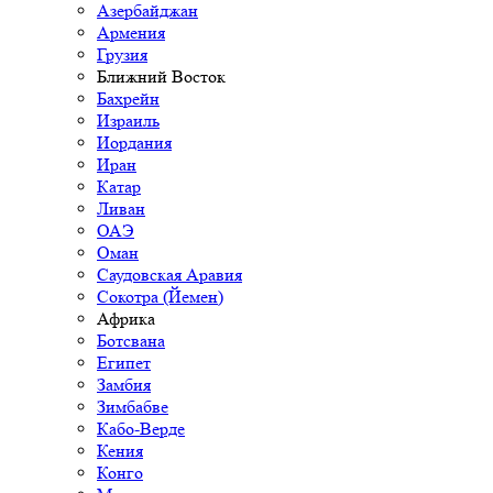
Азербайджан
Армения
Грузия
Ближний Восток
Бахрейн
Израиль
Иордания
Иран
Катар
Ливан
ОАЭ
Оман
Саудовская Аравия
Сокотра (Йемен)
Африка
Ботсвана
Египет
Замбия
Зимбабве
Кабо-Верде
Кения
Конго