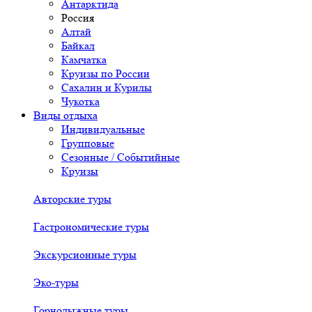
Антарктида
Россия
Алтай
Байкал
Камчатка
Круизы по России
Сахалин и Курилы
Чукотка
Виды отдыха
Индивидуальные
Групповые
Сезонные / Событийные
Круизы
Авторские туры
Гастрономические туры
Экскурсионные туры
Эко-туры
Горнолыжные туры