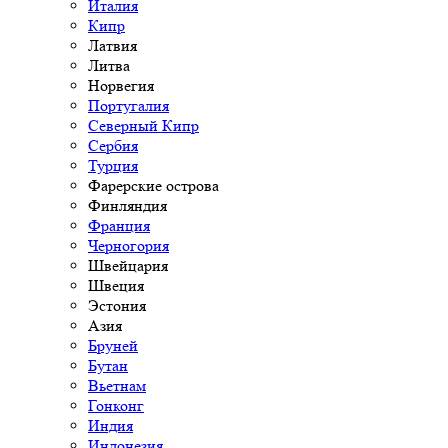
Италия
Кипр
Латвия
Литва
Норвегия
Португалия
Северный Кипр
Сербия
Турция
Фарерские острова
Финляндия
Франция
Черногория
Швейцария
Швеция
Эстония
Азия
Бруней
Бутан
Вьетнам
Гонконг
Индия
Индонезия