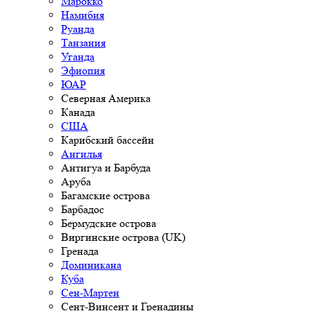
Марокко
Намибия
Руанда
Танзания
Уганда
Эфиопия
ЮАР
Северная Америка
Канада
США
Карибский бассейн
Ангилья
Антигуа и Барбуда
Аруба
Багамские острова
Барбадос
Бермудские острова
Виргинские острова (UK)
Гренада
Доминикана
Куба
Сен-Мартен
Сент-Винсент и Гренадины