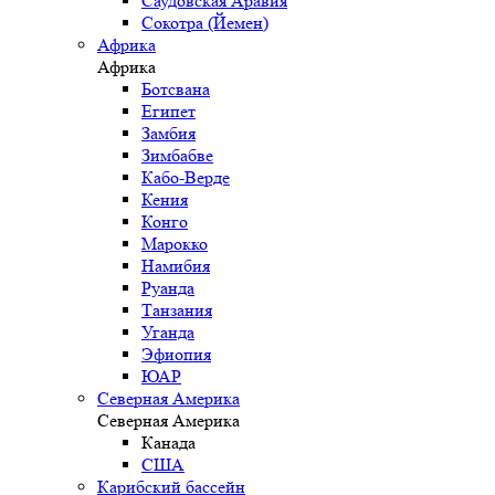
Саудовская Аравия
Сокотра (Йемен)
Африка
Африка
Ботсвана
Египет
Замбия
Зимбабве
Кабо-Верде
Кения
Конго
Марокко
Намибия
Руанда
Танзания
Уганда
Эфиопия
ЮАР
Северная Америка
Северная Америка
Канада
США
Карибский бассейн