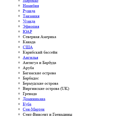
Марокко
Намибия
Руанда
Танзания
Уганда
Эфиопия
ЮАР
Северная Америка
Канада
США
Карибский бассейн
Ангилья
Антигуа и Барбуда
Аруба
Багамские острова
Барбадос
Бермудские острова
Виргинские острова (UK)
Гренада
Доминикана
Куба
Сен-Мартен
Сент-Винсент и Гренадины