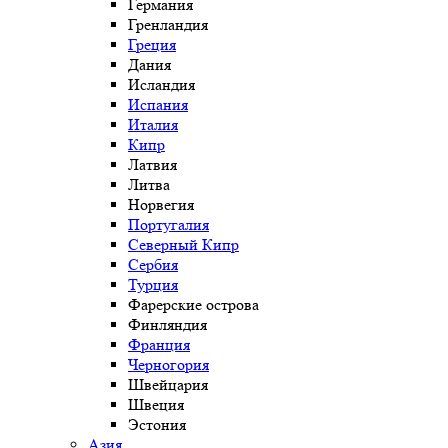
Германия
Гренландия
Греция
Дания
Исландия
Испания
Италия
Кипр
Латвия
Литва
Норвегия
Португалия
Северный Кипр
Сербия
Турция
Фарерские острова
Финляндия
Франция
Черногория
Швейцария
Швеция
Эстония
Азия