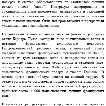
номерах и сьютах, оборудованных по стандартам лучших
отелей класса "люкс". Интерьеры декорированы в
традиционном стиле предметами антиквариата и старинной
живописи, деревянными потолочными балками и яркими
текстильными тканями. Окна номеров выходят в прекрасный
ухоженный сад в английском стиле.
Гостиничный комплекс носит имя шеф-повара ресторана
отеля Бернара Луазо, который внес значительный вклад в
историю французского кулинарного искусства.
Гастрономический ресторан отеля, отмеченный тремя
звездами известного французского путеводителя "Michelin",
состоит из трех столовых залов с панорамным видом на
живописные сады. Завтраки сервируются в столовом зале-
музее, оформленном в стиле 1930-х годов, который посвящен
знаменитому французскому повару Alexandre Dumaine. В
летнее время гости обслуживаются на садовой террасе. В
отеле гости могут осмотреть и продегустировать вина одного
из самых крупных винных погребов во всей Бургундии, где
хранится около 1 000 наименований лучших французских
вин.
Широкая инфраструктура отеля предлагает гостям отдых на