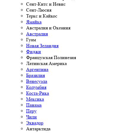
Сент-Китс и Невис
Сент-Люсия
Теркс и Кайкос
Ямайка
Австралия и Океания
Австралия
Гуам
Новая Зеландия
Фиджи
Французская Полинезия
Латинская Америка
Аргентина
Бразилия
Венесуэла
Колумбия
Коста-Рика
Мексика
Панама
Перу
Чили
Эквадор
Антарктида