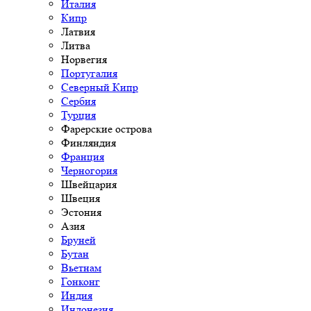
Италия
Кипр
Латвия
Литва
Норвегия
Португалия
Северный Кипр
Сербия
Турция
Фарерские острова
Финляндия
Франция
Черногория
Швейцария
Швеция
Эстония
Азия
Бруней
Бутан
Вьетнам
Гонконг
Индия
Индонезия