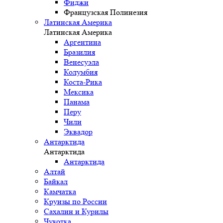
Фиджи
Французская Полинезия
Латинская Америка
Латинская Америка
Аргентина
Бразилия
Венесуэла
Колумбия
Коста-Рика
Мексика
Панама
Перу
Чили
Эквадор
Антарктида
Антарктида
Антарктида
Алтай
Байкал
Камчатка
Круизы по России
Сахалин и Курилы
Чукотка