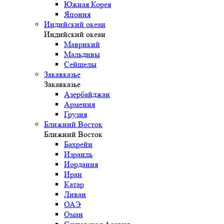
Южная Корея
Япония
Индийский океан
Индийский океан
Маврикий
Мальдивы
Сейшелы
Закавказье
Закавказье
Азербайджан
Армения
Грузия
Ближний Восток
Ближний Восток
Бахрейн
Израиль
Иордания
Иран
Катар
Ливан
ОАЭ
Оман