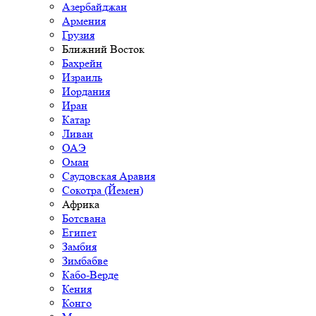
Азербайджан
Армения
Грузия
Ближний Восток
Бахрейн
Израиль
Иордания
Иран
Катар
Ливан
ОАЭ
Оман
Саудовская Аравия
Сокотра (Йемен)
Африка
Ботсвана
Египет
Замбия
Зимбабве
Кабо-Верде
Кения
Конго