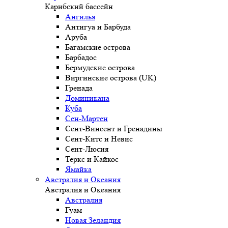
Карибский бассейн
Ангилья
Антигуа и Барбуда
Аруба
Багамские острова
Барбадос
Бермудские острова
Виргинские острова (UK)
Гренада
Доминикана
Куба
Сен-Мартен
Сент-Винсент и Гренадины
Сент-Китс и Невис
Сент-Люсия
Теркс и Кайкос
Ямайка
Австралия и Океания
Австралия и Океания
Австралия
Гуам
Новая Зеландия