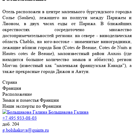
Отель расположен в центре маленького бургундского городка
Солье (Saulieu), лежащего на полпути между Парижем и
Лионом, в двух часах езды от Парижа. В ближайших
окрестностях сосредоточено множество
достопримечательностей региона: на севере - винодельческая
область Chablis, на юго-востоке - знаменитые виноградники,
лежащие вблизи города Бон (Cotes de Beaune, Cotes de Nuits и
Hautes cotes de Beaune), малоизвестный район Auxois (где
находится большое количество замков и аббатств), регион
Morvan (известный как "маленькая французская Канада"), а
также прекрасные города Дижон и Автун.
Страна
Франция
Расположение
Замки и поместья Франции
Наши эксперты по Франции
Большакова Галина
+7 495 933-08-03
доб. 204
g.bolshakova@quinta.ru