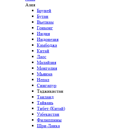
Азия
Бруней
Бутан
Вьетнам
Гонконг
Индия
Индонезия
Камбоджа
Китай
Лаос
Малайзия
Монголия
Мьянма
Непал
Сингапур
Таджикистан
Таиланд
Тайвань
Тибет (Китай)
Узбекистан
Филиппины
Шри-Ланка