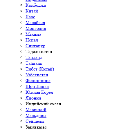
Камбоджа
Китай
Лаос
Малайзия
Монголия
Мьянма
Непал
Сингапур
Таджикистан
Таиланд
Тайвань
Тибет (Китай)
Узбекистан
Филиппины
Шри-Ланка
Южная Корея
Япония
Индийский океан
Маврикий
Мальдивы
Сейшелы
Закавказье