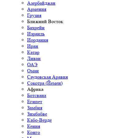
Азербайджан
Армения
Грузия
Ближний Восток
Бахрейн
Израиль
Иордания
Иран
Катар
Ливан
ОАЭ
Оман
Саудовская Аравия
Сокотра (Йемен)
Африка
Ботсвана
Египет
Замбия
Зимбабве
Кабо-Верде
Кения
Конго