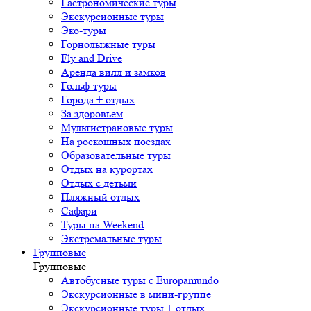
Гастрономические туры
Экскурсионные туры
Эко-туры
Горнолыжные туры
Fly and Drive
Аренда вилл и замков
Гольф-туры
Города + отдых
За здоровьем
Мультистрановые туры
На роскошных поездах
Образовательные туры
Отдых на курортах
Отдых с детьми
Пляжный отдых
Сафари
Туры на Weekend
Экстремальные туры
Групповые
Групповые
Автобусные туры с Europamundo
Экскурсионные в мини-группе
Экскурсионные туры + отдых