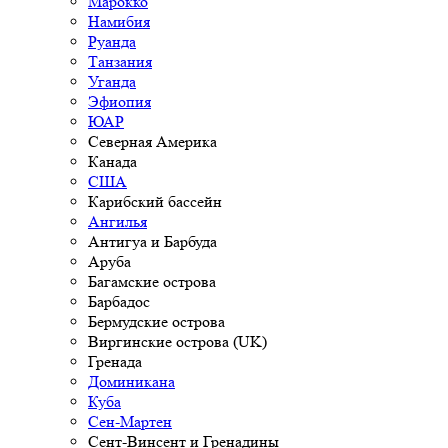
Марокко
Намибия
Руанда
Танзания
Уганда
Эфиопия
ЮАР
Северная Америка
Канада
США
Карибский бассейн
Ангилья
Антигуа и Барбуда
Аруба
Багамские острова
Барбадос
Бермудские острова
Виргинские острова (UK)
Гренада
Доминикана
Куба
Сен-Мартен
Сент-Винсент и Гренадины