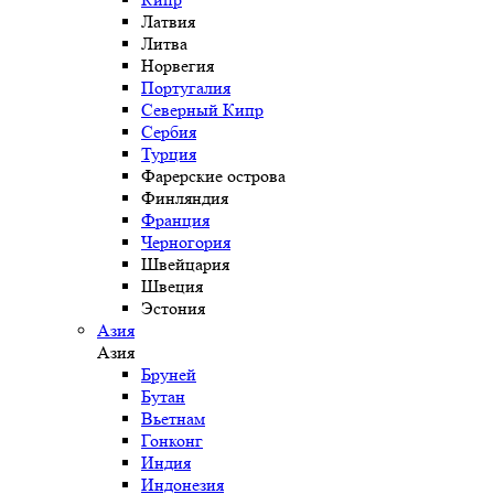
Латвия
Литва
Норвегия
Португалия
Северный Кипр
Сербия
Турция
Фарерские острова
Финляндия
Франция
Черногория
Швейцария
Швеция
Эстония
Азия
Азия
Бруней
Бутан
Вьетнам
Гонконг
Индия
Индонезия