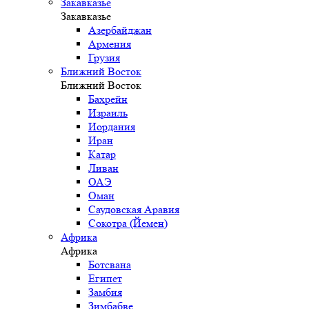
Закавказье
Закавказье
Азербайджан
Армения
Грузия
Ближний Восток
Ближний Восток
Бахрейн
Израиль
Иордания
Иран
Катар
Ливан
ОАЭ
Оман
Саудовская Аравия
Сокотра (Йемен)
Африка
Африка
Ботсвана
Египет
Замбия
Зимбабве