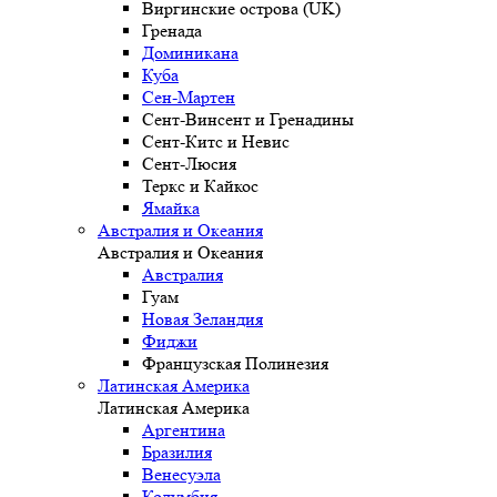
Виргинские острова (UK)
Гренада
Доминикана
Куба
Сен-Мартен
Сент-Винсент и Гренадины
Сент-Китс и Невис
Сент-Люсия
Теркс и Кайкос
Ямайка
Австралия и Океания
Австралия и Океания
Австралия
Гуам
Новая Зеландия
Фиджи
Французская Полинезия
Латинская Америка
Латинская Америка
Аргентина
Бразилия
Венесуэла
Колумбия