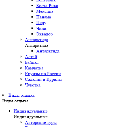
Коста-Рика
Мексика
Панама
Перу
Чили
Эквадор
Антарктида
Антарктида
Антарктида
Алтай
Байкал
Камчатка
Круизы по России
Сахалин и Курилы
Чукотка
Виды отдыха
Виды отдыха
Индивидуальные
Индивидуальные
Авторские туры