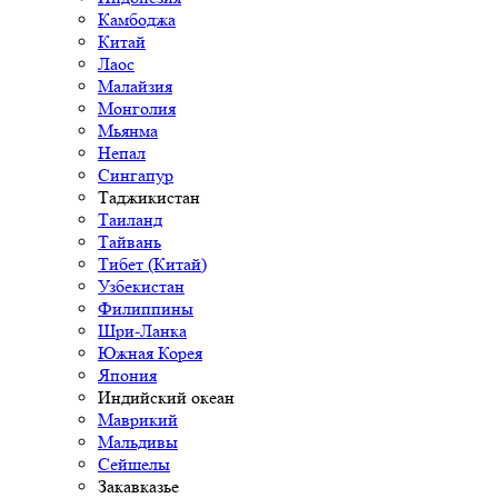
Камбоджа
Китай
Лаос
Малайзия
Монголия
Мьянма
Непал
Сингапур
Таджикистан
Таиланд
Тайвань
Тибет (Китай)
Узбекистан
Филиппины
Шри-Ланка
Южная Корея
Япония
Индийский океан
Маврикий
Мальдивы
Сейшелы
Закавказье