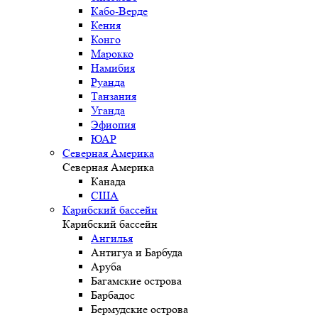
Кабо-Верде
Кения
Конго
Марокко
Намибия
Руанда
Танзания
Уганда
Эфиопия
ЮАР
Северная Америка
Северная Америка
Канада
США
Карибский бассейн
Карибский бассейн
Ангилья
Антигуа и Барбуда
Аруба
Багамские острова
Барбадос
Бермудские острова