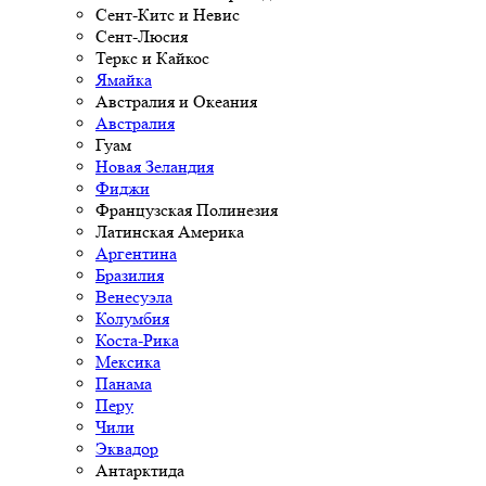
Сент-Китс и Невис
Сент-Люсия
Теркс и Кайкос
Ямайка
Австралия и Океания
Австралия
Гуам
Новая Зеландия
Фиджи
Французская Полинезия
Латинская Америка
Аргентина
Бразилия
Венесуэла
Колумбия
Коста-Рика
Мексика
Панама
Перу
Чили
Эквадор
Антарктида