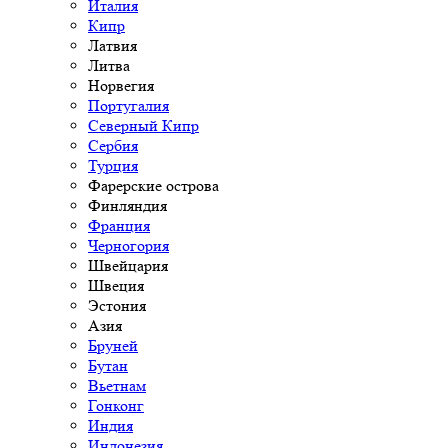
Италия
Кипр
Латвия
Литва
Норвегия
Португалия
Северный Кипр
Сербия
Турция
Фарерские острова
Финляндия
Франция
Черногория
Швейцария
Швеция
Эстония
Азия
Бруней
Бутан
Вьетнам
Гонконг
Индия
Индонезия