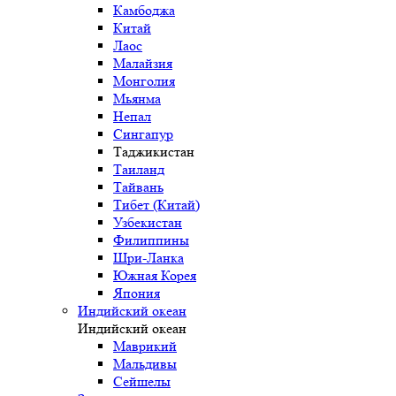
Камбоджа
Китай
Лаос
Малайзия
Монголия
Мьянма
Непал
Сингапур
Таджикистан
Таиланд
Тайвань
Тибет (Китай)
Узбекистан
Филиппины
Шри-Ланка
Южная Корея
Япония
Индийский океан
Индийский океан
Маврикий
Мальдивы
Сейшелы