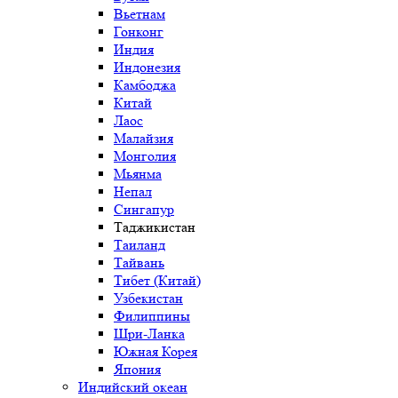
Вьетнам
Гонконг
Индия
Индонезия
Камбоджа
Китай
Лаос
Малайзия
Монголия
Мьянма
Непал
Сингапур
Таджикистан
Таиланд
Тайвань
Тибет (Китай)
Узбекистан
Филиппины
Шри-Ланка
Южная Корея
Япония
Индийский океан