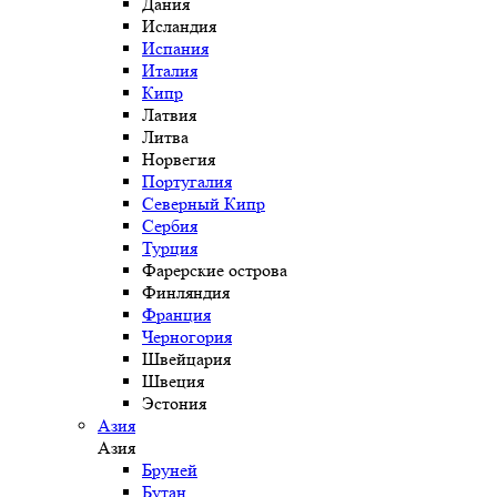
Дания
Исландия
Испания
Италия
Кипр
Латвия
Литва
Норвегия
Португалия
Северный Кипр
Сербия
Турция
Фарерские острова
Финляндия
Франция
Черногория
Швейцария
Швеция
Эстония
Азия
Азия
Бруней
Бутан