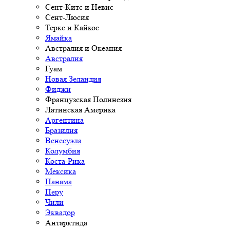
Сент-Китс и Невис
Сент-Люсия
Теркс и Кайкос
Ямайка
Австралия и Океания
Австралия
Гуам
Новая Зеландия
Фиджи
Французская Полинезия
Латинская Америка
Аргентина
Бразилия
Венесуэла
Колумбия
Коста-Рика
Мексика
Панама
Перу
Чили
Эквадор
Антарктида