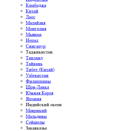
Камбоджа
Китай
Лаос
Малайзия
Монголия
Мьянма
Непал
Сингапур
Таджикистан
Таиланд
Тайвань
Тибет (Китай)
Узбекистан
Филиппины
Шри-Ланка
Южная Корея
Япония
Индийский океан
Маврикий
Мальдивы
Сейшелы
Закавказье