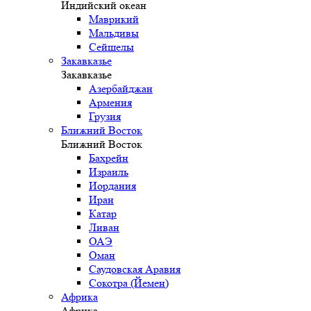
Индийский океан
Маврикий
Мальдивы
Сейшелы
Закавказье
Закавказье
Азербайджан
Армения
Грузия
Ближний Восток
Ближний Восток
Бахрейн
Израиль
Иордания
Иран
Катар
Ливан
ОАЭ
Оман
Саудовская Аравия
Сокотра (Йемен)
Африка
Африка