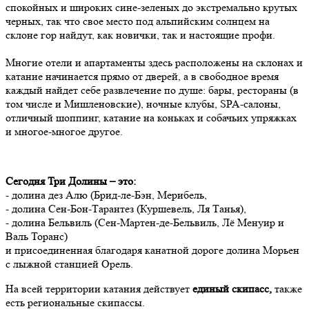
спокойных и широких сине-зеленых до экстремально крутых
черных, так что свое место под альпийским солнцем на
склоне гор найдут, как новички, так и настоящие профи.
Многие отели и апартаменты здесь расположены на склонах и
катание начинается прямо от дверей, а в свободное время
каждый найдет себе развлечение по душе: бары, рестораны (в
том числе и Мишленовские), ночные клубы, SPA-салоны,
отличный шоппинг, катание на коньках и собачьих упряжках
и многое-многое другое.
Сегодня Три Долины – это:
- долина дез Алю (Брид-ле-Бэн, Мерибель,
- долина Сен-Бон-Тарантез (Куршевель, Ля Танья),
- долина Бельвиль (Сен-Мартен-де-Бельвиль, Лё Менуир и
Валь Торанс)
и присоединенная благодаря канатной дороге долина Морьен
с лыжной станцией Орель.
На всей территории катания действует
единый скипасс,
также
есть региональные скипассы.