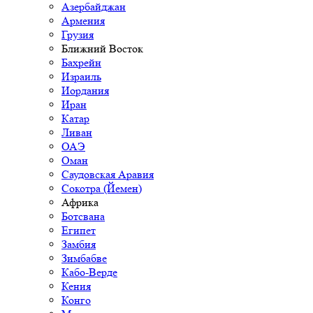
Азербайджан
Армения
Грузия
Ближний Восток
Бахрейн
Израиль
Иордания
Иран
Катар
Ливан
ОАЭ
Оман
Саудовская Аравия
Сокотра (Йемен)
Африка
Ботсвана
Египет
Замбия
Зимбабве
Кабо-Верде
Кения
Конго