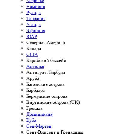
Марокко
Намибия
Руанда
Танзания
Уганда
Эфиопия
ЮАР
Северная Америка
Канада
США
Карибский бассейн
Ангилья
Антигуа и Барбуда
Аруба
Багамские острова
Барбадос
Бермудские острова
Виргинские острова (UK)
Гренада
Доминикана
Куба
Сен-Мартен
Сент-Винсент и Гренадины