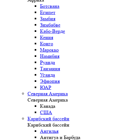
Ботсвана
Египет
Замбия
Зимбабве
Кабо-Верде
Кения
Конго
Марокко
Намибия
Руанда
Танзания
Уганда
Эфиопия
ЮАР
Северная Америка
Северная Америка
Канада
США
Карибский бассейн
Карибский бассейн
Ангилья
Антигуа и Барбуда