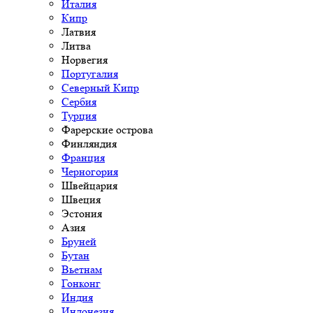
Италия
Кипр
Латвия
Литва
Норвегия
Португалия
Северный Кипр
Сербия
Турция
Фарерские острова
Финляндия
Франция
Черногория
Швейцария
Швеция
Эстония
Азия
Бруней
Бутан
Вьетнам
Гонконг
Индия
Индонезия