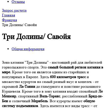
Отзывы
Запрос расчета
Главная
Франция
Три Долины/ Савойя
Три Долины/ Савойя
Общая информация
Зона катания "Три Долины" - настоящий рай для любителей
горнолыжного спорта. Это
самый большой регион катания в
мире.
Кроме того он является одним из старейших и
популярных в Европе. Здесь
600 километров трасс
и
множество курортов на самый разный вкус и кошелек - от
скромной
Ла-Тании
до гламурного и поистине роскошного
Куршевеля. Кроме того в зону катания входят спокойный
Ле
Менюир
, спортивный
Валь-Торанс
, расслабленный
Брид-ле-
Бен
и солнечный
Мерибель
. Все курорты имеют
общую
систему подъемников
. Здесь имеются все виды трасс – от