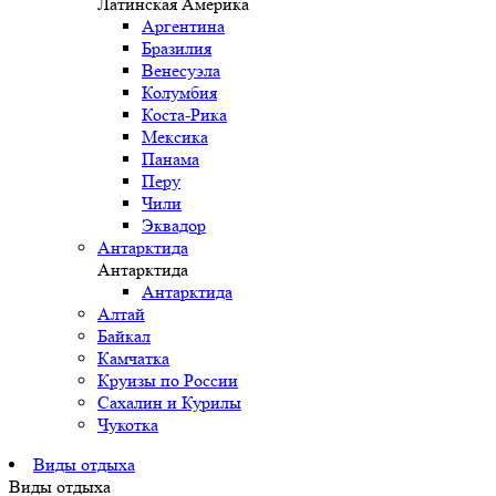
Латинская Америка
Аргентина
Бразилия
Венесуэла
Колумбия
Коста-Рика
Мексика
Панама
Перу
Чили
Эквадор
Антарктида
Антарктида
Антарктида
Алтай
Байкал
Камчатка
Круизы по России
Сахалин и Курилы
Чукотка
Виды отдыха
Виды отдыха