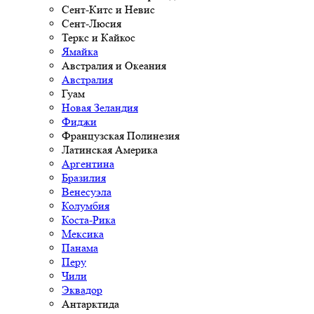
Сент-Китс и Невис
Сент-Люсия
Теркс и Кайкос
Ямайка
Австралия и Океания
Австралия
Гуам
Новая Зеландия
Фиджи
Французская Полинезия
Латинская Америка
Аргентина
Бразилия
Венесуэла
Колумбия
Коста-Рика
Мексика
Панама
Перу
Чили
Эквадор
Антарктида