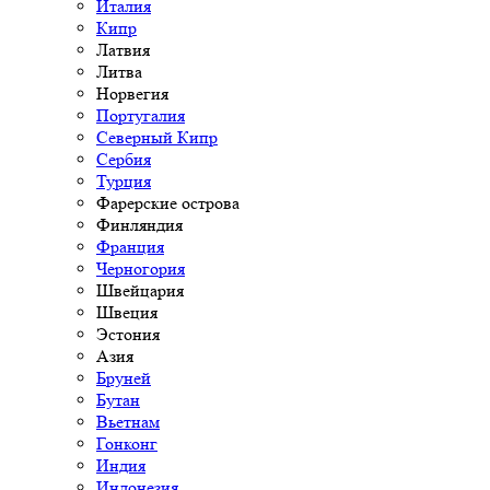
Италия
Кипр
Латвия
Литва
Норвегия
Португалия
Северный Кипр
Сербия
Турция
Фарерские острова
Финляндия
Франция
Черногория
Швейцария
Швеция
Эстония
Азия
Бруней
Бутан
Вьетнам
Гонконг
Индия
Индонезия