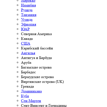
Марокко
Намибия
Руанда
Танзания
Уганда
Эфиопия
ЮАР
Северная Америка
Канада
США
Карибский бассейн
Ангилья
Антигуа и Барбуда
Аруба
Багамские острова
Барбадос
Бермудские острова
Виргинские острова (UK)
Гренада
Доминикана
Куба
Сен-Мартен
Сент-Винсент и Гренадины