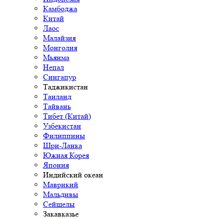
Камбоджа
Китай
Лаос
Малайзия
Монголия
Мьянма
Непал
Сингапур
Таджикистан
Таиланд
Тайвань
Тибет (Китай)
Узбекистан
Филиппины
Шри-Ланка
Южная Корея
Япония
Индийский океан
Маврикий
Мальдивы
Сейшелы
Закавказье