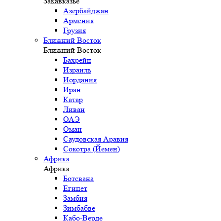
Закавказье
Азербайджан
Армения
Грузия
Ближний Восток
Ближний Восток
Бахрейн
Израиль
Иордания
Иран
Катар
Ливан
ОАЭ
Оман
Саудовская Аравия
Сокотра (Йемен)
Африка
Африка
Ботсвана
Египет
Замбия
Зимбабве
Кабо-Верде