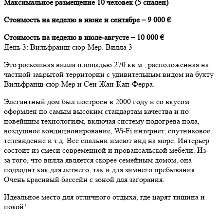
Максимальное размещение 10 человек (5 спален)
Стоимость на неделю в июне и сентябре – 9 000 €
Стоимость на неделю в июле-августе – 10 000 €
День
3
: Вильфранш-cюр-Мер. Вилла 3
Это роскошная вилла площадью 270 кв.м., расположенная на
частной закрытой территории с удивительным видом на бухту
Вильфранш-сюр-Мер и Сен-Жан-Кап-Ферра.
Элегантный дом был построен в 2000 году и со вкусом
оформлен по самым высоким стандартам качества и по
новейшим технологиям, включая систему подогрева пола,
воздушное кондиционирование, Wi-Fi интернет, спутниковое
телевидение и т.д. Все спальни имеют вид на море. Интерьер
состоит из смеси современной и провансальской мебели. Из-
за того, что вилла является скорее семейным домом, она
подходит как для летнего, так и для зимнего пребывания.
Очень красивый бассейн с зоной для загорания.
Идеальное место для отличного отдыха, где царят тишина и
покой!