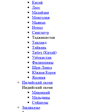
Китай
Лаос
Малайзия
Монголия
Мьянма
Непал
Сингапур
Таджикистан
Таиланд
Тайвань
Тибет (Китай)
Узбекистан
Филиппины
Шри-Ланка
Южная Корея
Япония
Индийский океан
Индийский океан
Маврикий
Мальдивы
Сейшелы
Закавказье