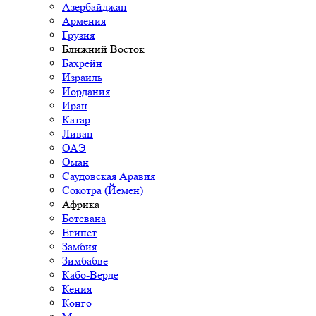
Азербайджан
Армения
Грузия
Ближний Восток
Бахрейн
Израиль
Иордания
Иран
Катар
Ливан
ОАЭ
Оман
Саудовская Аравия
Сокотра (Йемен)
Африка
Ботсвана
Египет
Замбия
Зимбабве
Кабо-Верде
Кения
Конго