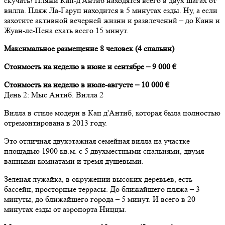
скучать! Пляжи Кап-д'Антиб находятся всего в двух шагах от
вилла. Пляж Ла-Гаруп находится в 5 минутах езды. Ну, а если
захотите активной вечерней жизни и развлечений – до Канн и
Жуан-ле-Пена ехать всего 15 минут.
Максимальное размещение 8 человек (4 спальни)
Стоимость на неделю в июне и сентябре – 9 000 €
Стоимость на неделю в июле-августе – 10 000 €
День
2
: Мыс Антиб. Вилла 2
Вилла в стиле модерн в Кап д'Антиб, которая была полностью
отремонтирована в 2013 году.
Это отличная двухэтажная семейная вилла на участке
площадью 1900 кв.м. с 5 двухместными спальнями, двумя
ванными комнатами и тремя душевыми.
Зеленая лужайка, в окружении высоких деревьев, есть
бассейн, просторные террасы. До ближайшего пляжа – 3
минуты, до ближайшего города – 5 минут. И всего в 20
минутах езды от аэропорта Ниццы.