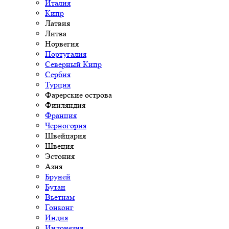
Италия
Кипр
Латвия
Литва
Норвегия
Португалия
Северный Кипр
Сербия
Турция
Фарерские острова
Финляндия
Франция
Черногория
Швейцария
Швеция
Эстония
Азия
Бруней
Бутан
Вьетнам
Гонконг
Индия
Индонезия