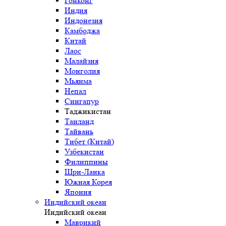
Гонконг
Индия
Индонезия
Камбоджа
Китай
Лаос
Малайзия
Монголия
Мьянма
Непал
Сингапур
Таджикистан
Таиланд
Тайвань
Тибет (Китай)
Узбекистан
Филиппины
Шри-Ланка
Южная Корея
Япония
Индийский океан
Индийский океан
Маврикий