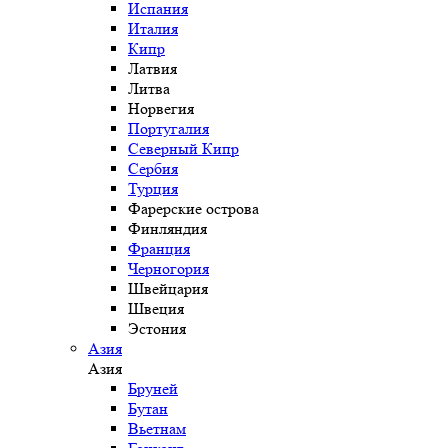
Испания
Италия
Кипр
Латвия
Литва
Норвегия
Португалия
Северный Кипр
Сербия
Турция
Фарерские острова
Финляндия
Франция
Черногория
Швейцария
Швеция
Эстония
Азия
Азия
Бруней
Бутан
Вьетнам