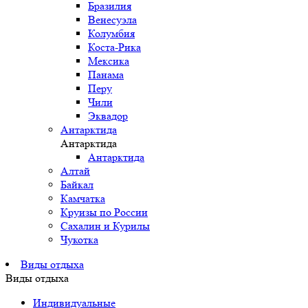
Бразилия
Венесуэла
Колумбия
Коста-Рика
Мексика
Панама
Перу
Чили
Эквадор
Антарктида
Антарктида
Антарктида
Алтай
Байкал
Камчатка
Круизы по России
Сахалин и Курилы
Чукотка
Виды отдыха
Виды отдыха
Индивидуальные