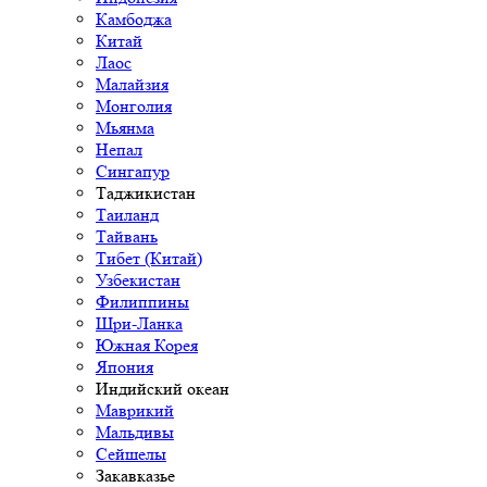
Камбоджа
Китай
Лаос
Малайзия
Монголия
Мьянма
Непал
Сингапур
Таджикистан
Таиланд
Тайвань
Тибет (Китай)
Узбекистан
Филиппины
Шри-Ланка
Южная Корея
Япония
Индийский океан
Маврикий
Мальдивы
Сейшелы
Закавказье