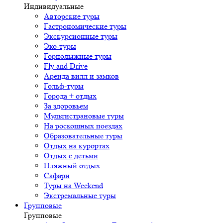
Индивидуальные
Авторские туры
Гастрономические туры
Экскурсионные туры
Эко-туры
Горнолыжные туры
Fly and Drive
Аренда вилл и замков
Гольф-туры
Города + отдых
За здоровьем
Мультистрановые туры
На роскошных поездах
Образовательные туры
Отдых на курортах
Отдых с детьми
Пляжный отдых
Сафари
Туры на Weekend
Экстремальные туры
Групповые
Групповые