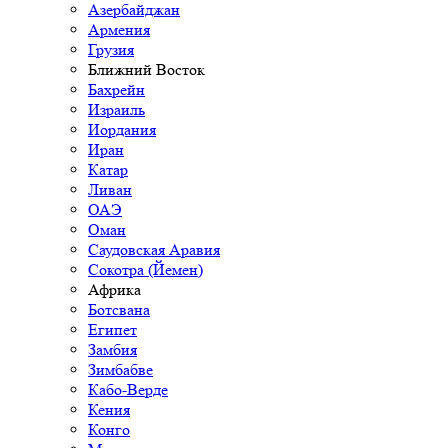
Азербайджан
Армения
Грузия
Ближний Восток
Бахрейн
Израиль
Иордания
Иран
Катар
Ливан
ОАЭ
Оман
Саудовская Аравия
Сокотра (Йемен)
Африка
Ботсвана
Египет
Замбия
Зимбабве
Кабо-Верде
Кения
Конго