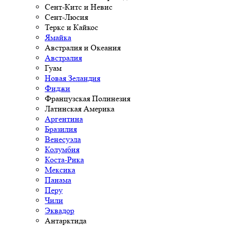
Сент-Китс и Невис
Сент-Люсия
Теркс и Кайкос
Ямайка
Австралия и Океания
Австралия
Гуам
Новая Зеландия
Фиджи
Французская Полинезия
Латинская Америка
Аргентина
Бразилия
Венесуэла
Колумбия
Коста-Рика
Мексика
Панама
Перу
Чили
Эквадор
Антарктида