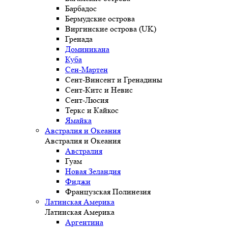
Барбадос
Бермудские острова
Виргинские острова (UK)
Гренада
Доминикана
Куба
Сен-Мартен
Сент-Винсент и Гренадины
Сент-Китс и Невис
Сент-Люсия
Теркс и Кайкос
Ямайка
Австралия и Океания
Австралия и Океания
Австралия
Гуам
Новая Зеландия
Фиджи
Французская Полинезия
Латинская Америка
Латинская Америка
Аргентина