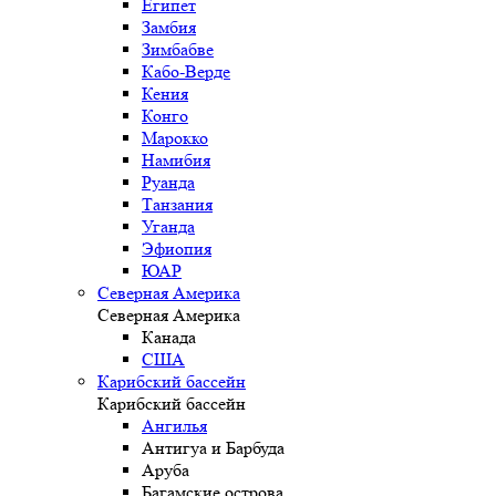
Египет
Замбия
Зимбабве
Кабо-Верде
Кения
Конго
Марокко
Намибия
Руанда
Танзания
Уганда
Эфиопия
ЮАР
Северная Америка
Северная Америка
Канада
США
Карибский бассейн
Карибский бассейн
Ангилья
Антигуа и Барбуда
Аруба
Багамские острова