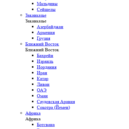
Мальдивы
Сейшелы
Закавказье
Закавказье
Азербайджан
Армения
Грузия
Ближний Восток
Ближний Восток
Бахрейн
Израиль
Иордания
Иран
Катар
Ливан
ОАЭ
Оман
Саудовская Аравия
Сокотра (Йемен)
Африка
Африка
Ботсвана