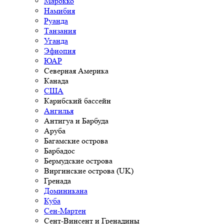
Марокко
Намибия
Руанда
Танзания
Уганда
Эфиопия
ЮАР
Северная Америка
Канада
США
Карибский бассейн
Ангилья
Антигуа и Барбуда
Аруба
Багамские острова
Барбадос
Бермудские острова
Виргинские острова (UK)
Гренада
Доминикана
Куба
Сен-Мартен
Сент-Винсент и Гренадины