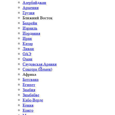
Азербайджан
Армения
Грузия
Ближний Восток
Бахрейн
Израиль
Иордания
Иран
Катар
Ливан
ОАЭ
Оман
Саудовская Аравия
Сокотра (Йемен)
Африка
Ботсвана
Египет
Замбия
Зимбабве
Кабо-Верде
Кения
Конго