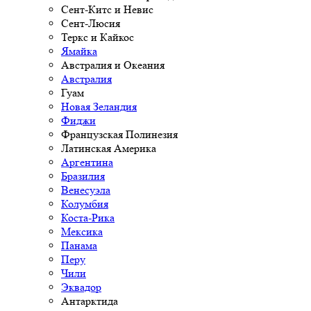
Сент-Китс и Невис
Сент-Люсия
Теркс и Кайкос
Ямайка
Австралия и Океания
Австралия
Гуам
Новая Зеландия
Фиджи
Французская Полинезия
Латинская Америка
Аргентина
Бразилия
Венесуэла
Колумбия
Коста-Рика
Мексика
Панама
Перу
Чили
Эквадор
Антарктида