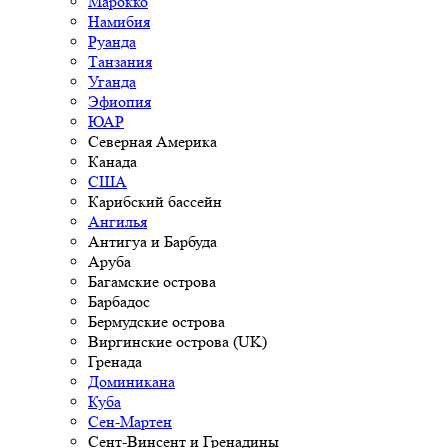
Марокко
Намибия
Руанда
Танзания
Уганда
Эфиопия
ЮАР
Северная Америка
Канада
США
Карибский бассейн
Ангилья
Антигуа и Барбуда
Аруба
Багамские острова
Барбадос
Бермудские острова
Виргинские острова (UK)
Гренада
Доминикана
Куба
Сен-Мартен
Сент-Винсент и Гренадины