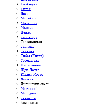
Камбоджа
Китай
Лаос
Малайзия
Монголия
Мьянма
Непал
Сингапур
Таджикистан
Таиланд
Тайвань
Тибет (Китай)
Узбекистан
Филиппины
Шри-Ланка
Южная Корея
Япония
Индийский океан
Маврикий
Мальдивы
Сейшелы
Закавказье