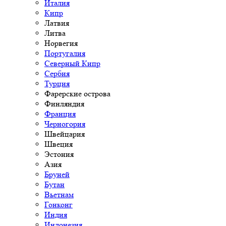
Италия
Кипр
Латвия
Литва
Норвегия
Португалия
Северный Кипр
Сербия
Турция
Фарерские острова
Финляндия
Франция
Черногория
Швейцария
Швеция
Эстония
Азия
Бруней
Бутан
Вьетнам
Гонконг
Индия
Индонезия