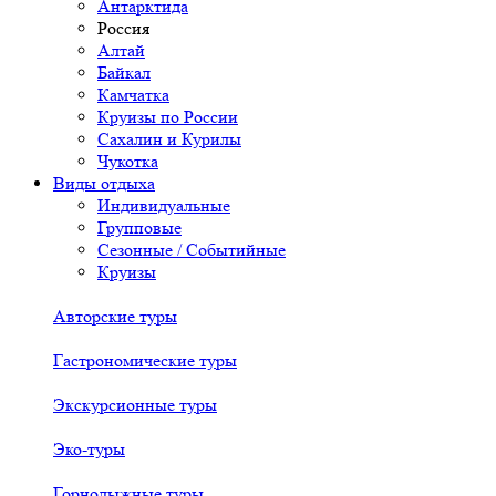
Антарктида
Россия
Алтай
Байкал
Камчатка
Круизы по России
Сахалин и Курилы
Чукотка
Виды отдыха
Индивидуальные
Групповые
Сезонные / Событийные
Круизы
Авторские туры
Гастрономические туры
Экскурсионные туры
Эко-туры
Горнолыжные туры