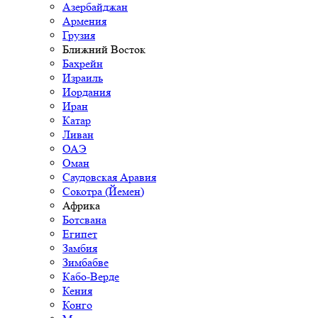
Азербайджан
Армения
Грузия
Ближний Восток
Бахрейн
Израиль
Иордания
Иран
Катар
Ливан
ОАЭ
Оман
Саудовская Аравия
Сокотра (Йемен)
Африка
Ботсвана
Египет
Замбия
Зимбабве
Кабо-Верде
Кения
Конго