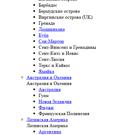
Барбадос
Бермудские острова
Виргинские острова (UK)
Гренада
Доминикана
Куба
Сен-Мартен
Сент-Винсент и Гренадины
Сент-Китс и Невис
Сент-Люсия
Теркс и Кайкос
Ямайка
Австралия и Океания
Австралия и Океания
Австралия
Гуам
Новая Зеландия
Фиджи
Французская Полинезия
Латинская Америка
Латинская Америка
Аргентина