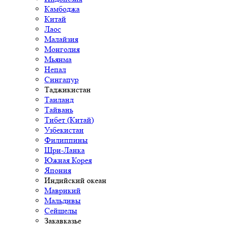
Камбоджа
Китай
Лаос
Малайзия
Монголия
Мьянма
Непал
Сингапур
Таджикистан
Таиланд
Тайвань
Тибет (Китай)
Узбекистан
Филиппины
Шри-Ланка
Южная Корея
Япония
Индийский океан
Маврикий
Мальдивы
Сейшелы
Закавказье