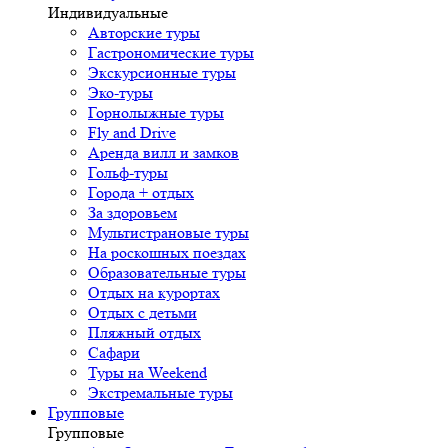
Индивидуальные
Авторские туры
Гастрономические туры
Экскурсионные туры
Эко-туры
Горнолыжные туры
Fly and Drive
Аренда вилл и замков
Гольф-туры
Города + отдых
За здоровьем
Мультистрановые туры
На роскошных поездах
Образовательные туры
Отдых на курортах
Отдых с детьми
Пляжный отдых
Сафари
Туры на Weekend
Экстремальные туры
Групповые
Групповые