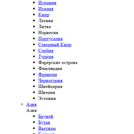
Испания
Италия
Кипр
Латвия
Литва
Норвегия
Португалия
Северный Кипр
Сербия
Турция
Фарерские острова
Финляндия
Франция
Черногория
Швейцария
Швеция
Эстония
Азия
Азия
Бруней
Бутан
Вьетнам