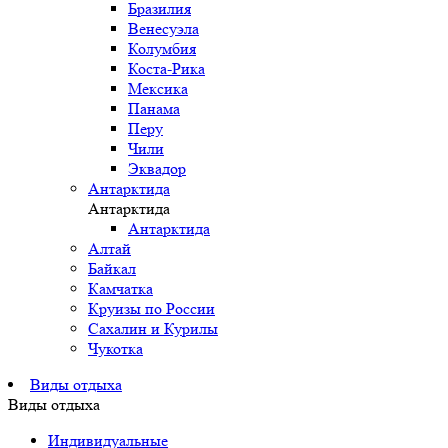
Бразилия
Венесуэла
Колумбия
Коста-Рика
Мексика
Панама
Перу
Чили
Эквадор
Антарктида
Антарктида
Антарктида
Алтай
Байкал
Камчатка
Круизы по России
Сахалин и Курилы
Чукотка
Виды отдыха
Виды отдыха
Индивидуальные