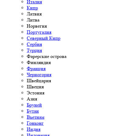
Италия
Кипр
Латвия
Литва
Норвегия
Португалия
Северный Кипр
Сербия
Турция
Фарерские острова
Финляндия
Франция
Черногория
Швейцария
Швеция
Эстония
Азия
Бруней
Бутан
Вьетнам
Гонконг
Индия
Индонезия