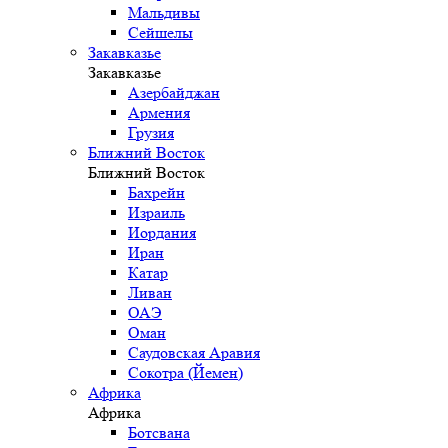
Мальдивы
Сейшелы
Закавказье
Закавказье
Азербайджан
Армения
Грузия
Ближний Восток
Ближний Восток
Бахрейн
Израиль
Иордания
Иран
Катар
Ливан
ОАЭ
Оман
Саудовская Аравия
Сокотра (Йемен)
Африка
Африка
Ботсвана