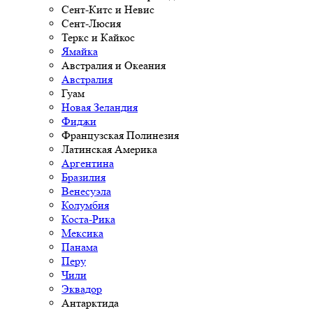
Сент-Китс и Невис
Сент-Люсия
Теркс и Кайкос
Ямайка
Австралия и Океания
Австралия
Гуам
Новая Зеландия
Фиджи
Французская Полинезия
Латинская Америка
Аргентина
Бразилия
Венесуэла
Колумбия
Коста-Рика
Мексика
Панама
Перу
Чили
Эквадор
Антарктида