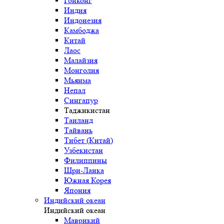
Гонконг
Индия
Индонезия
Камбоджа
Китай
Лаос
Малайзия
Монголия
Мьянма
Непал
Сингапур
Таджикистан
Таиланд
Тайвань
Тибет (Китай)
Узбекистан
Филиппины
Шри-Ланка
Южная Корея
Япония
Индийский океан
Индийский океан
Маврикий