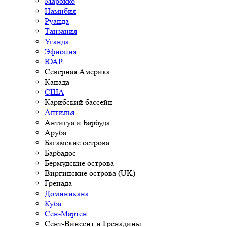
Марокко
Намибия
Руанда
Танзания
Уганда
Эфиопия
ЮАР
Северная Америка
Канада
США
Карибский бассейн
Ангилья
Антигуа и Барбуда
Аруба
Багамские острова
Барбадос
Бермудские острова
Виргинские острова (UK)
Гренада
Доминикана
Куба
Сен-Мартен
Сент-Винсент и Гренадины