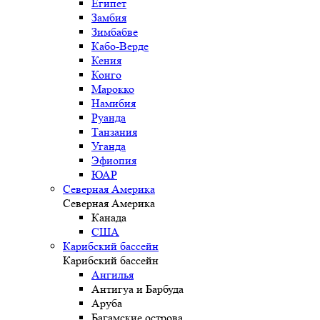
Египет
Замбия
Зимбабве
Кабо-Верде
Кения
Конго
Марокко
Намибия
Руанда
Танзания
Уганда
Эфиопия
ЮАР
Северная Америка
Северная Америка
Канада
США
Карибский бассейн
Карибский бассейн
Ангилья
Антигуа и Барбуда
Аруба
Багамские острова