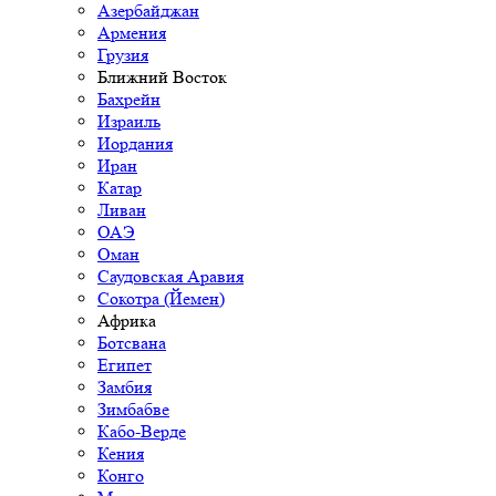
Азербайджан
Армения
Грузия
Ближний Восток
Бахрейн
Израиль
Иордания
Иран
Катар
Ливан
ОАЭ
Оман
Саудовская Аравия
Сокотра (Йемен)
Африка
Ботсвана
Египет
Замбия
Зимбабве
Кабо-Верде
Кения
Конго