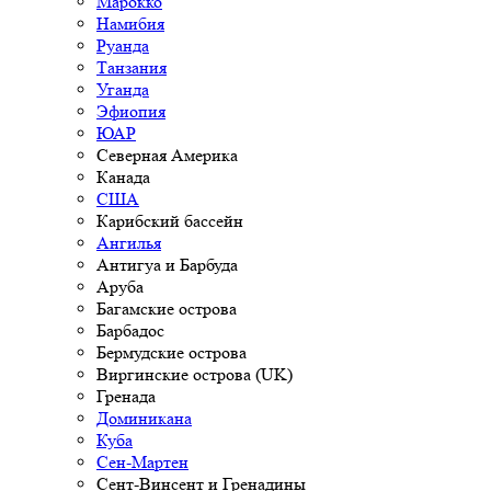
Марокко
Намибия
Руанда
Танзания
Уганда
Эфиопия
ЮАР
Северная Америка
Канада
США
Карибский бассейн
Ангилья
Антигуа и Барбуда
Аруба
Багамские острова
Барбадос
Бермудские острова
Виргинские острова (UK)
Гренада
Доминикана
Куба
Сен-Мартен
Сент-Винсент и Гренадины