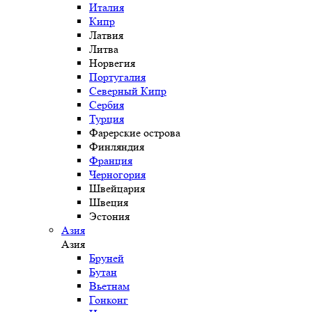
Италия
Кипр
Латвия
Литва
Норвегия
Португалия
Северный Кипр
Сербия
Турция
Фарерские острова
Финляндия
Франция
Черногория
Швейцария
Швеция
Эстония
Азия
Азия
Бруней
Бутан
Вьетнам
Гонконг