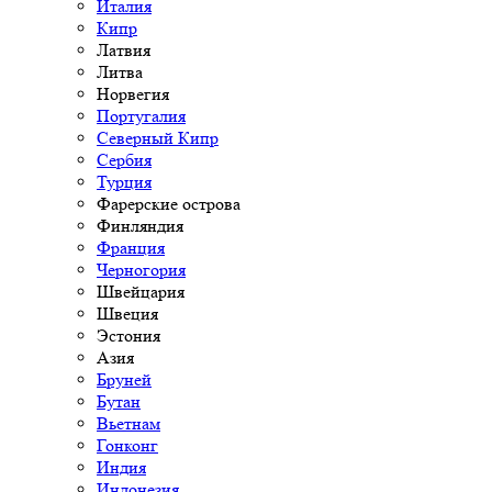
Италия
Кипр
Латвия
Литва
Норвегия
Португалия
Северный Кипр
Сербия
Турция
Фарерские острова
Финляндия
Франция
Черногория
Швейцария
Швеция
Эстония
Азия
Бруней
Бутан
Вьетнам
Гонконг
Индия
Индонезия