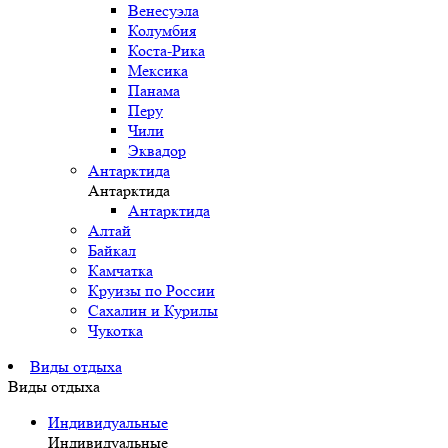
Венесуэла
Колумбия
Коста-Рика
Мексика
Панама
Перу
Чили
Эквадор
Антарктида
Антарктида
Антарктида
Алтай
Байкал
Камчатка
Круизы по России
Сахалин и Курилы
Чукотка
Виды отдыха
Виды отдыха
Индивидуальные
Индивидуальные