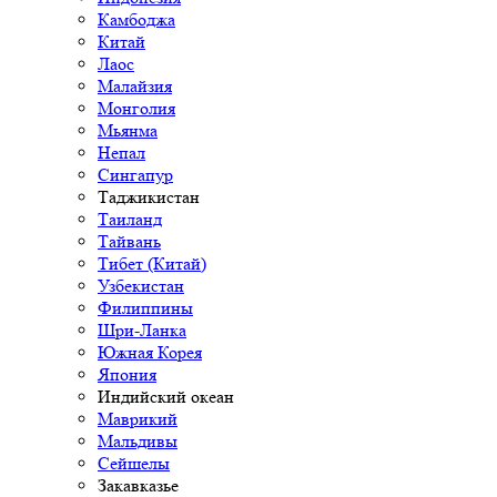
Камбоджа
Китай
Лаос
Малайзия
Монголия
Мьянма
Непал
Сингапур
Таджикистан
Таиланд
Тайвань
Тибет (Китай)
Узбекистан
Филиппины
Шри-Ланка
Южная Корея
Япония
Индийский океан
Маврикий
Мальдивы
Сейшелы
Закавказье