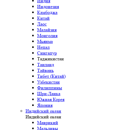
Индия
Индонезия
Камбоджа
Китай
Лаос
Малайзия
Монголия
Мьянма
Непал
Сингапур
Таджикистан
Таиланд
Тайвань
Тибет (Китай)
Узбекистан
Филиппины
Шри-Ланка
Южная Корея
Япония
Индийский океан
Индийский океан
Маврикий
Мальдивы