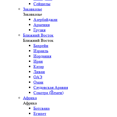
Сейшелы
Закавказье
Закавказье
Азербайджан
Армения
Грузия
Ближний Восток
Ближний Восток
Бахрейн
Израиль
Иордания
Иран
Катар
Ливан
ОАЭ
Оман
Саудовская Аравия
Сокотра (Йемен)
Африка
Африка
Ботсвана
Египет