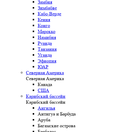
Замбия
Зимбабве
Кабо-Верде
Кения
Конго
Марокко
Намибия
Руанда
Танзания
Уганда
Эфиопия
ЮАР
Северная Америка
Северная Америка
Канада
США
Карибский бассейн
Карибский бассейн
Ангилья
Антигуа и Барбуда
Аруба
Багамские острова
Барбадос