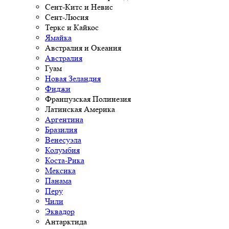
Сент-Китс и Невис
Сент-Люсия
Теркс и Кайкос
Ямайка
Австралия и Океания
Австралия
Гуам
Новая Зеландия
Фиджи
Французская Полинезия
Латинская Америка
Аргентина
Бразилия
Венесуэла
Колумбия
Коста-Рика
Мексика
Панама
Перу
Чили
Эквадор
Антарктида