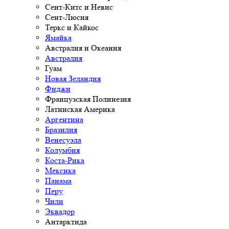
Сент-Китс и Невис
Сент-Люсия
Теркс и Кайкос
Ямайка
Австралия и Океания
Австралия
Гуам
Новая Зеландия
Фиджи
Французская Полинезия
Латинская Америка
Аргентина
Бразилия
Венесуэла
Колумбия
Коста-Рика
Мексика
Панама
Перу
Чили
Эквадор
Антарктида