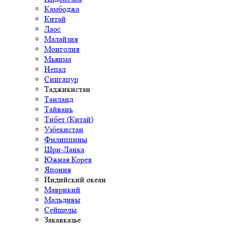
Камбоджа
Китай
Лаос
Малайзия
Монголия
Мьянма
Непал
Сингапур
Таджикистан
Таиланд
Тайвань
Тибет (Китай)
Узбекистан
Филиппины
Шри-Ланка
Южная Корея
Япония
Индийский океан
Маврикий
Мальдивы
Сейшелы
Закавказье