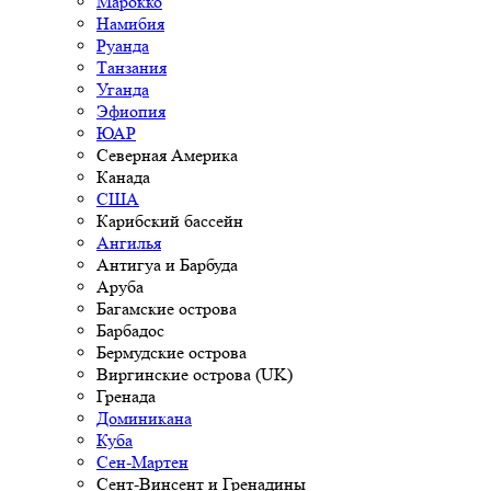
Марокко
Намибия
Руанда
Танзания
Уганда
Эфиопия
ЮАР
Северная Америка
Канада
США
Карибский бассейн
Ангилья
Антигуа и Барбуда
Аруба
Багамские острова
Барбадос
Бермудские острова
Виргинские острова (UK)
Гренада
Доминикана
Куба
Сен-Мартен
Сент-Винсент и Гренадины