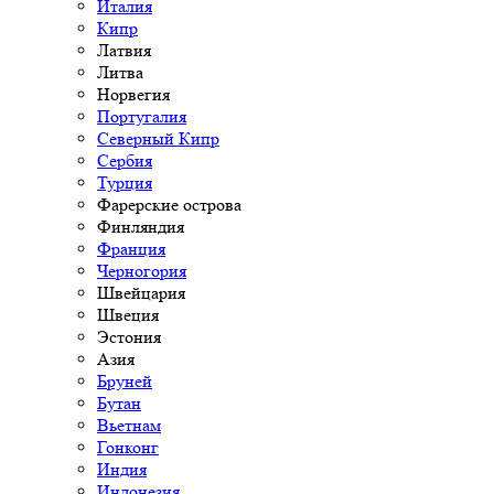
Италия
Кипр
Латвия
Литва
Норвегия
Португалия
Северный Кипр
Сербия
Турция
Фарерские острова
Финляндия
Франция
Черногория
Швейцария
Швеция
Эстония
Азия
Бруней
Бутан
Вьетнам
Гонконг
Индия
Индонезия