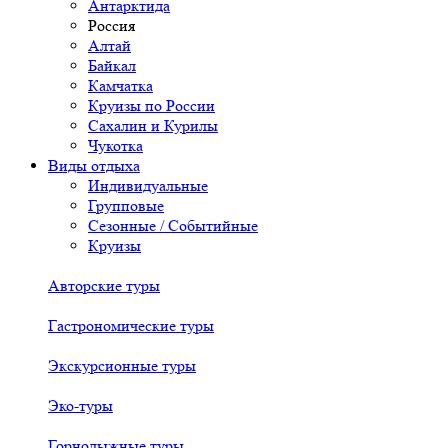
Антарктида
Россия
Алтай
Байкал
Камчатка
Круизы по России
Сахалин и Курилы
Чукотка
Виды отдыха
Индивидуальные
Групповые
Сезонные / Событийные
Круизы
Авторские туры
Гастрономические туры
Экскурсионные туры
Эко-туры
Горнолыжные туры