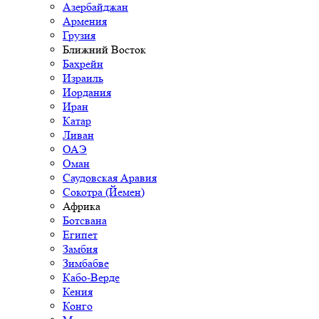
Азербайджан
Армения
Грузия
Ближний Восток
Бахрейн
Израиль
Иордания
Иран
Катар
Ливан
ОАЭ
Оман
Саудовская Аравия
Сокотра (Йемен)
Африка
Ботсвана
Египет
Замбия
Зимбабве
Кабо-Верде
Кения
Конго