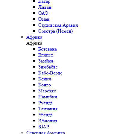
Катар
Ливан
ОАЭ
Оман
Саудовская Аравия
Сокотра (Йемен)
Африка
Африка
Ботсвана
Египет
Замбия
Зимбабве
Кабо-Верде
Кения
Конго
Марокко
Намибия
Руанда
Танзания
Уганда
Эфиопия
ЮАР
Северная Америка