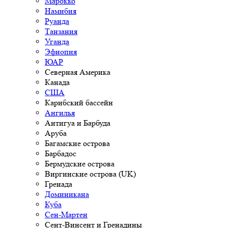
Марокко
Намибия
Руанда
Танзания
Уганда
Эфиопия
ЮАР
Северная Америка
Канада
США
Карибский бассейн
Ангилья
Антигуа и Барбуда
Аруба
Багамские острова
Барбадос
Бермудские острова
Виргинские острова (UK)
Гренада
Доминикана
Куба
Сен-Мартен
Сент-Винсент и Гренадины