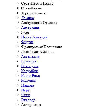
Сент-Китс и Невис
Сент-Люсия
Теркс и Кайкос
Ямайка
Австралия и Океания
Австралия
Гуам
Новая Зеландия
Фиджи
Французская Полинезия
Латинская Америка
Аргентина
Бразилия
Венесуэла
Колумбия
Коста-Рика
Мексика
Панама
Перу
Чили
Эквадор
Антарктида