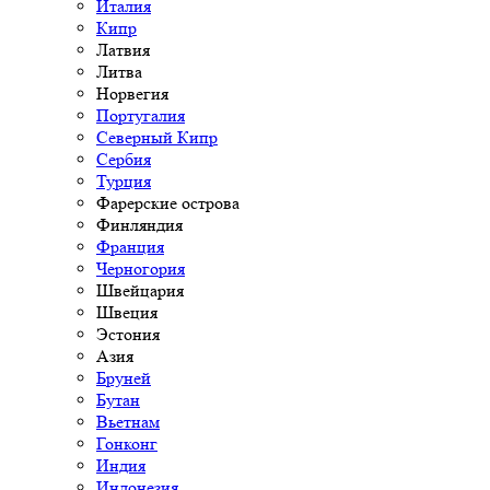
Италия
Кипр
Латвия
Литва
Норвегия
Португалия
Северный Кипр
Сербия
Турция
Фарерские острова
Финляндия
Франция
Черногория
Швейцария
Швеция
Эстония
Азия
Бруней
Бутан
Вьетнам
Гонконг
Индия
Индонезия