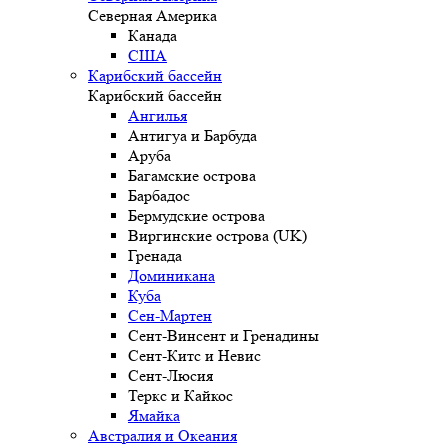
Северная Америка
Канада
США
Карибский бассейн
Карибский бассейн
Ангилья
Антигуа и Барбуда
Аруба
Багамские острова
Барбадос
Бермудские острова
Виргинские острова (UK)
Гренада
Доминикана
Куба
Сен-Мартен
Сент-Винсент и Гренадины
Сент-Китс и Невис
Сент-Люсия
Теркс и Кайкос
Ямайка
Австралия и Океания