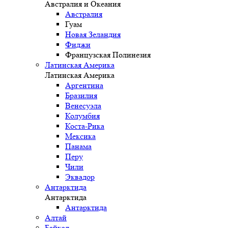
Австралия и Океания
Австралия
Гуам
Новая Зеландия
Фиджи
Французская Полинезия
Латинская Америка
Латинская Америка
Аргентина
Бразилия
Венесуэла
Колумбия
Коста-Рика
Мексика
Панама
Перу
Чили
Эквадор
Антарктида
Антарктида
Антарктида
Алтай
Байкал