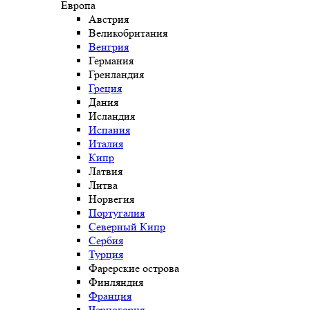
Европа
Австрия
Великобритания
Венгрия
Германия
Гренландия
Греция
Дания
Исландия
Испания
Италия
Кипр
Латвия
Литва
Норвегия
Португалия
Северный Кипр
Сербия
Турция
Фарерские острова
Финляндия
Франция
Черногория