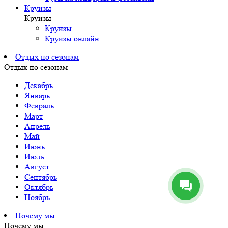
Круизы
Круизы
Круизы
Круизы онлайн
Отдых по сезонам
Отдых по сезонам
Декабрь
Январь
Февраль
Март
Апрель
Май
Июнь
Июль
Август
Сентябрь
Октябрь
Ноябрь
Почему мы
Почему мы