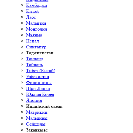
Камбоджа
Китай
Лаос
Малайзия
Монголия
Мьянма
Непал
Сингапур
Таджикистан
Таиланд
Тайвань
Тибет (Китай)
Узбекистан
Филиппины
Шри-Ланка
Южная Корея
Япония
Индийский океан
Маврикий
Мальдивы
Сейшелы
Закавказье