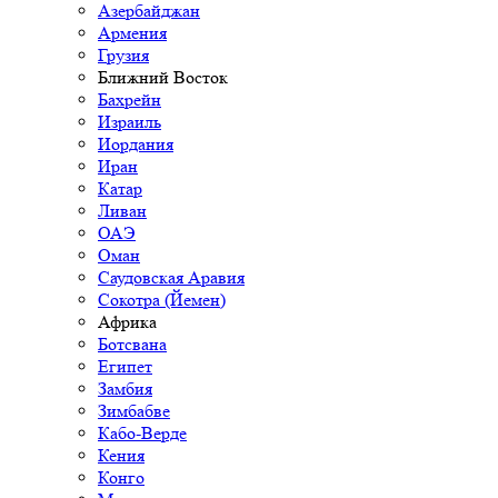
Азербайджан
Армения
Грузия
Ближний Восток
Бахрейн
Израиль
Иордания
Иран
Катар
Ливан
ОАЭ
Оман
Саудовская Аравия
Сокотра (Йемен)
Африка
Ботсвана
Египет
Замбия
Зимбабве
Кабо-Верде
Кения
Конго