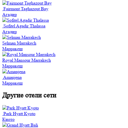
Fairmont Taghazout Bay
Агадир
Sofitel Agadir Thalassa
Агадир
Selman Marrakech
Марракеш
Royal Mansour Marrakech
Марракеш
Amanjena
Марракеш
Другие отели сети
Park Hyatt Kyoto
Киото