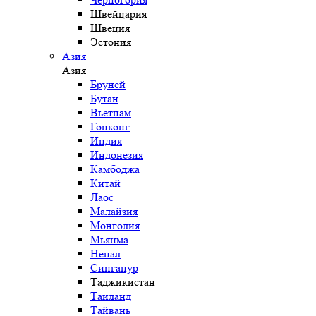
Швейцария
Швеция
Эстония
Азия
Азия
Бруней
Бутан
Вьетнам
Гонконг
Индия
Индонезия
Камбоджа
Китай
Лаос
Малайзия
Монголия
Мьянма
Непал
Сингапур
Таджикистан
Таиланд
Тайвань