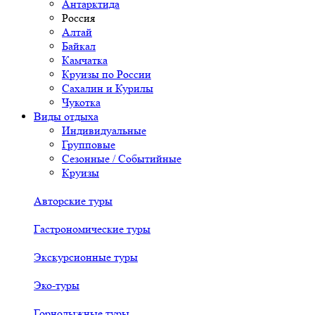
Антарктида
Россия
Алтай
Байкал
Камчатка
Круизы по России
Сахалин и Курилы
Чукотка
Виды отдыха
Индивидуальные
Групповые
Сезонные / Событийные
Круизы
Авторские туры
Гастрономические туры
Экскурсионные туры
Эко-туры
Горнолыжные туры