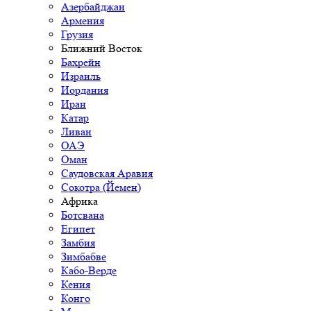
Азербайджан
Армения
Грузия
Ближний Восток
Бахрейн
Израиль
Иордания
Иран
Катар
Ливан
ОАЭ
Оман
Саудовская Аравия
Сокотра (Йемен)
Африка
Ботсвана
Египет
Замбия
Зимбабве
Кабо-Верде
Кения
Конго