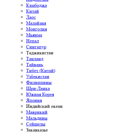
Камбоджа
Китай
Лаос
Малайзия
Монголия
Мьянма
Непал
Сингапур
Таджикистан
Таиланд
Тайвань
Тибет (Китай)
Узбекистан
Филиппины
Шри-Ланка
Южная Корея
Япония
Индийский океан
Маврикий
Мальдивы
Сейшелы
Закавказье