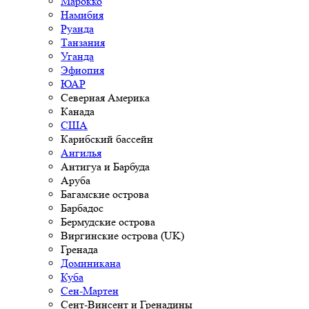
Марокко
Намибия
Руанда
Танзания
Уганда
Эфиопия
ЮАР
Северная Америка
Канада
США
Карибский бассейн
Ангилья
Антигуа и Барбуда
Аруба
Багамские острова
Барбадос
Бермудские острова
Виргинские острова (UK)
Гренада
Доминикана
Куба
Сен-Мартен
Сент-Винсент и Гренадины