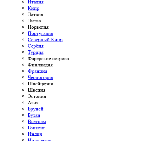
Италия
Кипр
Латвия
Литва
Норвегия
Португалия
Северный Кипр
Сербия
Турция
Фарерские острова
Финляндия
Франция
Черногория
Швейцария
Швеция
Эстония
Азия
Бруней
Бутан
Вьетнам
Гонконг
Индия
Индонезия