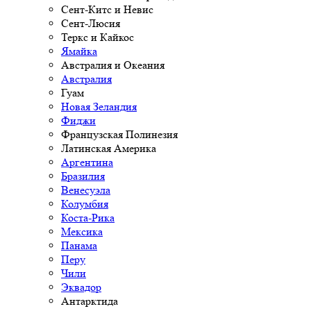
Сент-Китс и Невис
Сент-Люсия
Теркс и Кайкос
Ямайка
Австралия и Океания
Австралия
Гуам
Новая Зеландия
Фиджи
Французская Полинезия
Латинская Америка
Аргентина
Бразилия
Венесуэла
Колумбия
Коста-Рика
Мексика
Панама
Перу
Чили
Эквадор
Антарктида