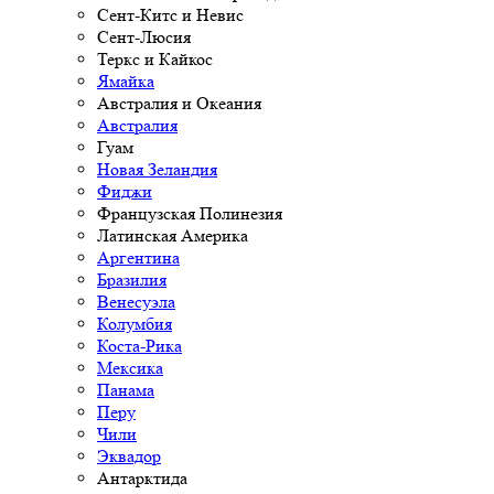
Сент-Китс и Невис
Сент-Люсия
Теркс и Кайкос
Ямайка
Австралия и Океания
Австралия
Гуам
Новая Зеландия
Фиджи
Французская Полинезия
Латинская Америка
Аргентина
Бразилия
Венесуэла
Колумбия
Коста-Рика
Мексика
Панама
Перу
Чили
Эквадор
Антарктида