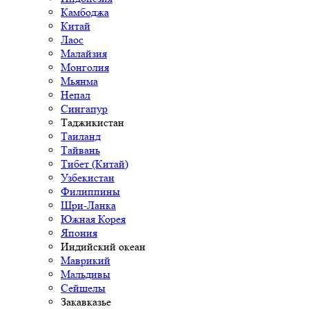
Камбоджа
Китай
Лаос
Малайзия
Монголия
Мьянма
Непал
Сингапур
Таджикистан
Таиланд
Тайвань
Тибет (Китай)
Узбекистан
Филиппины
Шри-Ланка
Южная Корея
Япония
Индийский океан
Маврикий
Мальдивы
Сейшелы
Закавказье