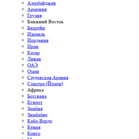
Азербайджан
Армения
Грузия
Ближний Восток
Бахрейн
Израиль
Иордания
Иран
Катар
Ливан
ОАЭ
Оман
Саудовская Аравия
Сокотра (Йемен)
Африка
Ботсвана
Египет
Замбия
Зимбабве
Кабо-Верде
Кения
Конго