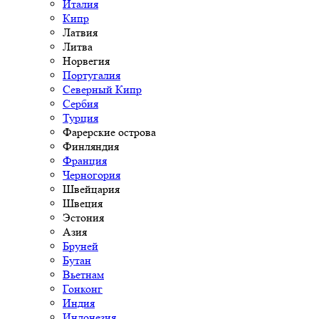
Италия
Кипр
Латвия
Литва
Норвегия
Португалия
Северный Кипр
Сербия
Турция
Фарерские острова
Финляндия
Франция
Черногория
Швейцария
Швеция
Эстония
Азия
Бруней
Бутан
Вьетнам
Гонконг
Индия
Индонезия