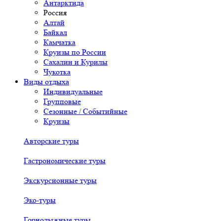
Антарктида
Россия
Алтай
Байкал
Камчатка
Круизы по России
Сахалин и Курилы
Чукотка
Виды отдыха
Индивидуальные
Групповые
Сезонные / Событийные
Круизы
Авторские туры
Гастрономические туры
Экскурсионные туры
Эко-туры
Горнолыжные туры