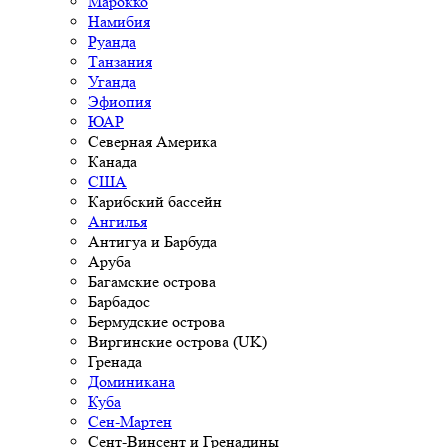
Марокко
Намибия
Руанда
Танзания
Уганда
Эфиопия
ЮАР
Северная Америка
Канада
США
Карибский бассейн
Ангилья
Антигуа и Барбуда
Аруба
Багамские острова
Барбадос
Бермудские острова
Виргинские острова (UK)
Гренада
Доминикана
Куба
Сен-Мартен
Сент-Винсент и Гренадины