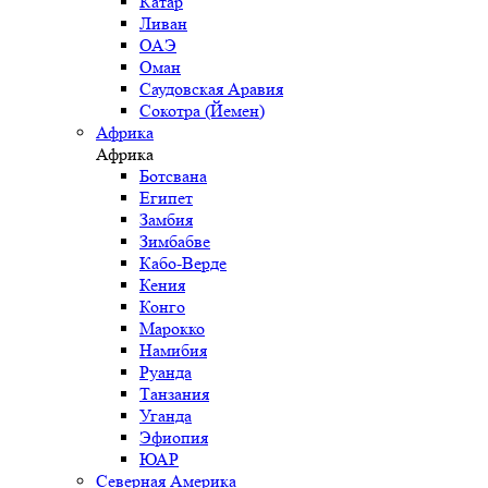
Катар
Ливан
ОАЭ
Оман
Саудовская Аравия
Сокотра (Йемен)
Африка
Африка
Ботсвана
Египет
Замбия
Зимбабве
Кабо-Верде
Кения
Конго
Марокко
Намибия
Руанда
Танзания
Уганда
Эфиопия
ЮАР
Северная Америка