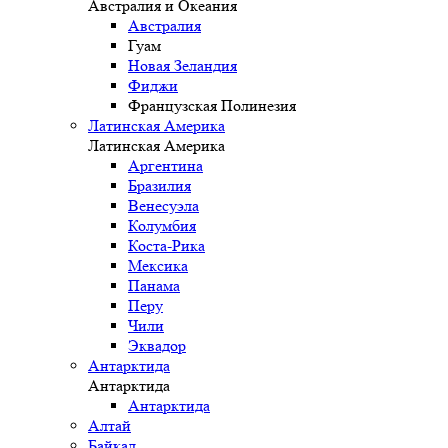
Австралия и Океания
Австралия
Гуам
Новая Зеландия
Фиджи
Французская Полинезия
Латинская Америка
Латинская Америка
Аргентина
Бразилия
Венесуэла
Колумбия
Коста-Рика
Мексика
Панама
Перу
Чили
Эквадор
Антарктида
Антарктида
Антарктида
Алтай
Байкал