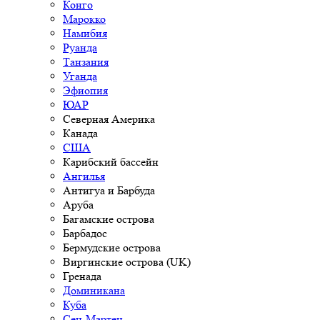
Конго
Марокко
Намибия
Руанда
Танзания
Уганда
Эфиопия
ЮАР
Северная Америка
Канада
США
Карибский бассейн
Ангилья
Антигуа и Барбуда
Аруба
Багамские острова
Барбадос
Бермудские острова
Виргинские острова (UK)
Гренада
Доминикана
Куба
Сен-Мартен