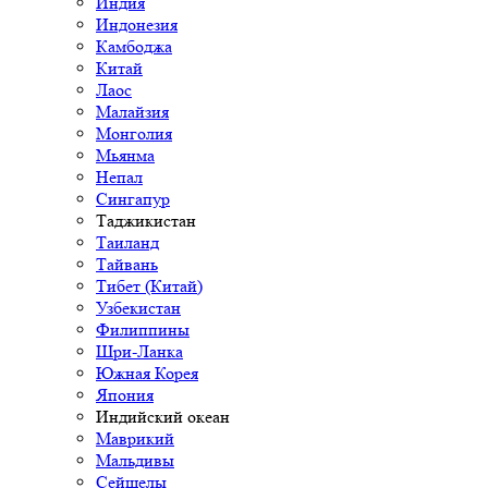
Индия
Индонезия
Камбоджа
Китай
Лаос
Малайзия
Монголия
Мьянма
Непал
Сингапур
Таджикистан
Таиланд
Тайвань
Тибет (Китай)
Узбекистан
Филиппины
Шри-Ланка
Южная Корея
Япония
Индийский океан
Маврикий
Мальдивы
Сейшелы