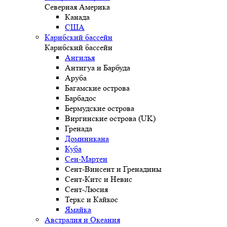
Северная Америка
Канада
США
Карибский бассейн
Карибский бассейн
Ангилья
Антигуа и Барбуда
Аруба
Багамские острова
Барбадос
Бермудские острова
Виргинские острова (UK)
Гренада
Доминикана
Куба
Сен-Мартен
Сент-Винсент и Гренадины
Сент-Китс и Невис
Сент-Люсия
Теркс и Кайкос
Ямайка
Австралия и Океания