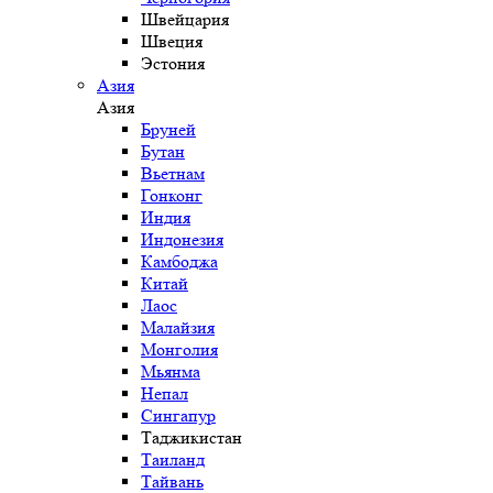
Швейцария
Швеция
Эстония
Азия
Азия
Бруней
Бутан
Вьетнам
Гонконг
Индия
Индонезия
Камбоджа
Китай
Лаос
Малайзия
Монголия
Мьянма
Непал
Сингапур
Таджикистан
Таиланд
Тайвань