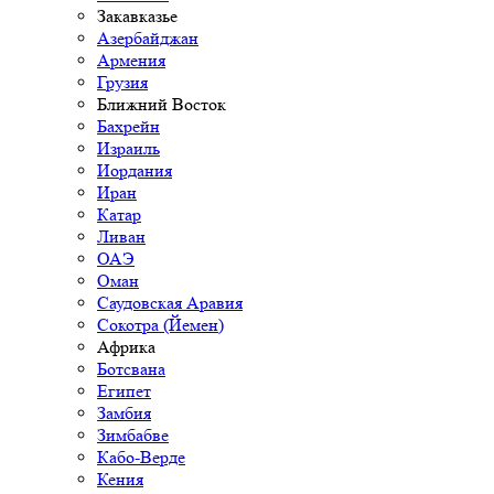
Закавказье
Азербайджан
Армения
Грузия
Ближний Восток
Бахрейн
Израиль
Иордания
Иран
Катар
Ливан
ОАЭ
Оман
Саудовская Аравия
Сокотра (Йемен)
Африка
Ботсвана
Египет
Замбия
Зимбабве
Кабо-Верде
Кения