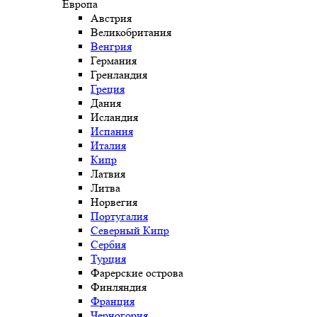
Европа
Австрия
Великобритания
Венгрия
Германия
Гренландия
Греция
Дания
Исландия
Испания
Италия
Кипр
Латвия
Литва
Норвегия
Португалия
Северный Кипр
Сербия
Турция
Фарерские острова
Финляндия
Франция
Черногория