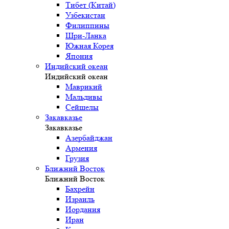
Тибет (Китай)
Узбекистан
Филиппины
Шри-Ланка
Южная Корея
Япония
Индийский океан
Индийский океан
Маврикий
Мальдивы
Сейшелы
Закавказье
Закавказье
Азербайджан
Армения
Грузия
Ближний Восток
Ближний Восток
Бахрейн
Израиль
Иордания
Иран