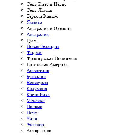
Сент-Китс и Невис
Сент-Люсия
Теркс и Кайкос
Ямайка
Австралия и Океания
Австралия
Гуам
Новая Зеландия
Фиджи
Французская Полинезия
Латинская Америка
Аргентина
Бразилия
Венесуэла
Колумбия
Коста-Рика
Мексика
Панама
Перу
Чили
Эквадор
Антарктида