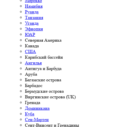
Марокко
Намибия
Руанда
Танзания
Уганда
Эфиопия
ЮАР
Северная Америка
Канада
США
Карибский бассейн
Ангилья
Антигуа и Барбуда
Аруба
Багамские острова
Барбадос
Бермудские острова
Виргинские острова (UK)
Гренада
Доминикана
Куба
Сен-Мартен
Сент-Винсент и Гренадины