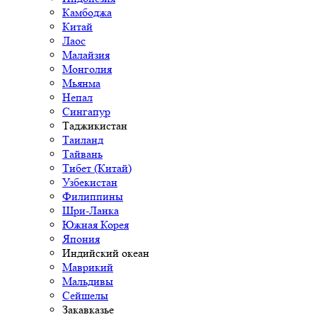
Камбоджа
Китай
Лаос
Малайзия
Монголия
Мьянма
Непал
Сингапур
Таджикистан
Таиланд
Тайвань
Тибет (Китай)
Узбекистан
Филиппины
Шри-Ланка
Южная Корея
Япония
Индийский океан
Маврикий
Мальдивы
Сейшелы
Закавказье