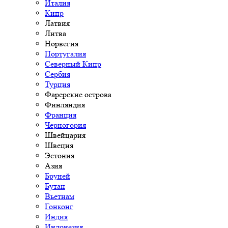
Италия
Кипр
Латвия
Литва
Норвегия
Португалия
Северный Кипр
Сербия
Турция
Фарерские острова
Финляндия
Франция
Черногория
Швейцария
Швеция
Эстония
Азия
Бруней
Бутан
Вьетнам
Гонконг
Индия
Индонезия