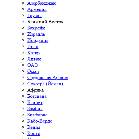
Азербайджан
Армения
Грузия
Ближний Восток
Бахрейн
Израиль
Иордания
Иран
Катар
Ливан
ОАЭ
Оман
Саудовская Аравия
Сокотра (Йемен)
Африка
Ботсвана
Египет
Замбия
Зимбабве
Кабо-Верде
Кения
Конго