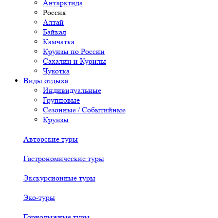
Антарктида
Россия
Алтай
Байкал
Камчатка
Круизы по России
Сахалин и Курилы
Чукотка
Виды отдыха
Индивидуальные
Групповые
Сезонные / Событийные
Круизы
Авторские туры
Гастрономические туры
Экскурсионные туры
Эко-туры
Горнолыжные туры