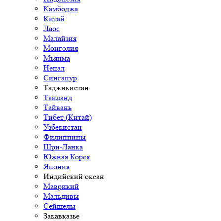
Камбоджа
Китай
Лаос
Малайзия
Монголия
Мьянма
Непал
Сингапур
Таджикистан
Таиланд
Тайвань
Тибет (Китай)
Узбекистан
Филиппины
Шри-Ланка
Южная Корея
Япония
Индийский океан
Маврикий
Мальдивы
Сейшелы
Закавказье