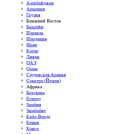
Азербайджан
Армения
Грузия
Ближний Восток
Бахрейн
Израиль
Иордания
Иран
Катар
Ливан
ОАЭ
Оман
Саудовская Аравия
Сокотра (Йемен)
Африка
Ботсвана
Египет
Замбия
Зимбабве
Кабо-Верде
Кения
Конго