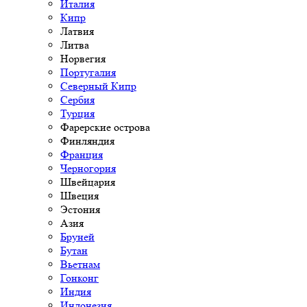
Италия
Кипр
Латвия
Литва
Норвегия
Португалия
Северный Кипр
Сербия
Турция
Фарерские острова
Финляндия
Франция
Черногория
Швейцария
Швеция
Эстония
Азия
Бруней
Бутан
Вьетнам
Гонконг
Индия
Индонезия