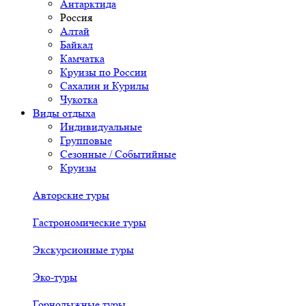
Антарктида
Россия
Алтай
Байкал
Камчатка
Круизы по России
Сахалин и Курилы
Чукотка
Виды отдыха
Индивидуальные
Групповые
Сезонные / Событийные
Круизы
Авторские туры
Гастрономические туры
Экскурсионные туры
Эко-туры
Горнолыжные туры