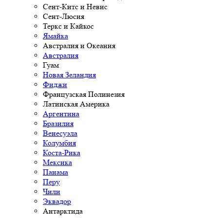
Сент-Китс и Невис
Сент-Люсия
Теркс и Кайкос
Ямайка
Австралия и Океания
Австралия
Гуам
Новая Зеландия
Фиджи
Французская Полинезия
Латинская Америка
Аргентина
Бразилия
Венесуэла
Колумбия
Коста-Рика
Мексика
Панама
Перу
Чили
Эквадор
Антарктида