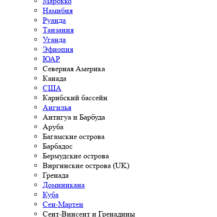
Марокко
Намибия
Руанда
Танзания
Уганда
Эфиопия
ЮАР
Северная Америка
Канада
США
Карибский бассейн
Ангилья
Антигуа и Барбуда
Аруба
Багамские острова
Барбадос
Бермудские острова
Виргинские острова (UK)
Гренада
Доминикана
Куба
Сен-Мартен
Сент-Винсент и Гренадины