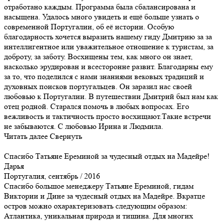
отработано каждым. Программа была сбалансирована и
насыщена. Удалось много увидеть и ещё больше узнать о
современной Португалии, об её истории. Особую
благодарность хочется выразить нашему гиду Дмитрию за за
интеллигентное или уважительное отношение к туристам, за
доброту, за заботу. Восхищены тем, как много он знает,
насколько эрудирован и всесторонне развит. Благодарны ему
за то, что поделился с нами знаниями вековых традиций и
духовных поисков португальцев. Он заразил нас своей
любовью к Португалии. В путешествии Дмитрий был нам как
отец родной. Старался помочь в любых вопросах. Его
вежливость и тактичность просто восхищают.Такие встречи
не забываются. С любовью Ирина и Людмила.
Читать далее
Свернуть
Спасибо Татьяне Ереминой за чудесный отдых на Мадейре!
Дарья
Португалия, сентябрь / 2016
Спасибо большое менеджеру Татьяне Ереминой, гидам
Виктории и Дине за чудесный отдых на Мадейре. Вкратце
остров можно охарактеризовать следующим образом:
Атлантика, уникальная природа и тишина. Для многих