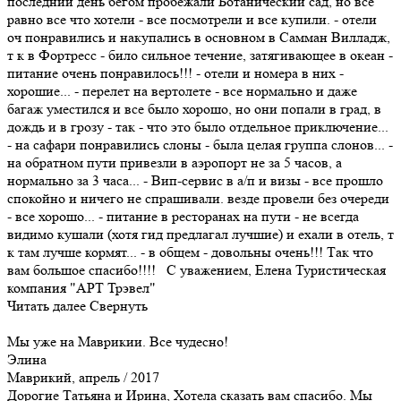
последний день бегом пробежали Ботанический сад, но все
равно все что хотели - все посмотрели и все купили. - отели
оч понравились и накупались в основном в Самман Вилладж,
т к в Фортресс - било сильное течение, затягивающее в океан -
питание очень понравилось!!! - отели и номера в них -
хорошие... - перелет на вертолете - все нормально и даже
багаж уместился и все было хорошо, но они попали в град, в
дождь и в грозу - так - что это было отдельное приключение...
- на сафари понравились слоны - была целая группа слонов... -
на обратном пути привезли в аэропорт не за 5 часов, а
нормально за 3 часа... - Вип-сервис в а/п и визы - все прошло
спокойно и ничего не спрашивали. везде провели без очереди
- все хорошо... - питание в ресторанах на пути - не всегда
видимо кушали (хотя гид предлагал лучшие) и ехали в отель, т
к там лучше кормят... - в общем - довольны очень!!! Так что
вам большое спасибо!!!! С уважением, Елена Туристическая
компания "АРТ Трэвел"
Читать далее
Свернуть
Мы уже на Маврикии. Все чудесно!
Элина
Маврикий, апрель / 2017
Дорогие Татьяна и Ирина, Хотела сказать вам спасибо. Мы