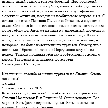
именно тихий отдых и есть комфортный. Для любителей
отдыха в стиле экшн, пожалуйста, ночные клубы, дискотеки,
в том числе на корабле, а также плавание с дельфинами,
морскими котиками, поездки на необитаемые острова и т.д. Я
отдыхала в отеле Пештана Палмс с собственным спуском в
океан. Стильная башня, стоящая прямо в океане, которую все
фотографируют. Здесь же начинается знаменитый променад и
находятся знаменитые публичные бассейны Лидо. На мой
взгляд, это лучший отель на острове, хотя есть, конечно, и
подороже - на более взыскательных туристов. Отмечу, что с
помощью Т.Ереминой ездила в Португалию второй год
подряд. Татьяна проявила себя как профессионал высокого
класса. Так держать и, надеюсь, до встречи.
Читать далее
Свернуть
Константин, спасибо от наших туристов по Японии. Очень
довольны!
Татьяна
Япония, сентябрь / 2016
Константин, добрый день! Спасибо от наших туристов по
Японии Носыревой Е. и Релиной М. Очень довольны. Все
хорошо. Есть фото с вершины Фуджи. Есть нюансы, но
мелочи. С уважением, Татьяна