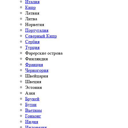
Италия
Кипр
Латвия
Литва
Норвегия
Португалия
Северный Кипр
Сербия
Турция
Фарерские острова
Финляндия
Франция
Черногория
Швейцария
Швеция
Эстония
Азия
Бруней
Бутан
Вьетнам
Гонконг
Индия
Индонезия