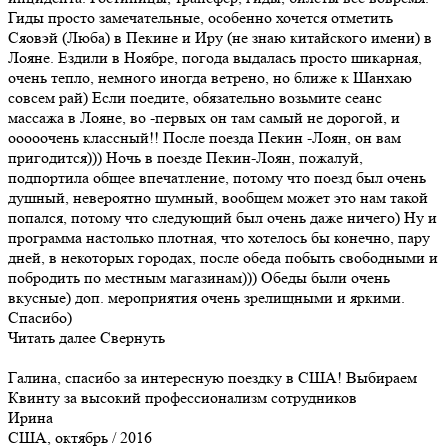
Гиды просто замечательные, особенно хочется отметить
Сяовэй (Люба) в Пекине и Иру (не знаю китайского имени) в
Лояне. Ездили в Ноябре, погода выдалась просто шикарная,
очень тепло, немного иногда ветрено, но ближе к Шанхаю
совсем рай) Если поедите, обязательно возьмите сеанс
массажа в Лояне, во -первых он там самый не дорогой, и
ооооочень классный!! После поезда Пекин -Лоян, он вам
пригодится))) Ночь в поезде Пекин-Лоян, пожалуй,
подпортила общее впечатление, потому что поезд был очень
душный, невероятно шумный, вообщем может это нам такой
попался, потому что следующий был очень даже ничего) Ну и
программа настолько плотная, что хотелось бы конечно, пару
дней, в некоторых городах, после обеда побыть свободными и
побродить по местным магазинам))) Обеды были очень
вкусные) доп. мероприятия очень зрелищными и яркими.
Спасибо)
Читать далее
Свернуть
Галина, спасибо за интересную поездку в США! Выбираем
Квинту за высокий профессионализм сотрудников
Ирина
США, октябрь / 2016