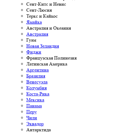
Сент-Китс и Невис
Сент-Люсия
Теркс и Кайкос
Ямайка
Австралия и Океания
Австралия
Гуам
Новая Зеландия
Фиджи
Французская Полинезия
Латинская Америка
Аргентина
Бразилия
Венесуэла
Колумбия
Коста-Рика
Мексика
Панама
Перу
Чили
Эквадор
Антарктида