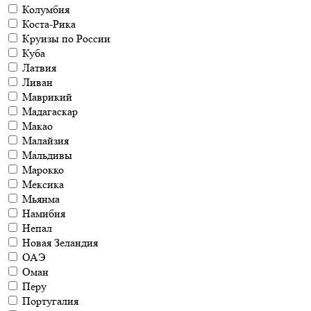
Колумбия
Коста-Рика
Круизы по России
Куба
Латвия
Ливан
Маврикий
Мадагаскар
Макао
Малайзия
Мальдивы
Марокко
Мексика
Мьянма
Намибия
Непал
Новая Зеландия
ОАЭ
Оман
Перу
Португалия