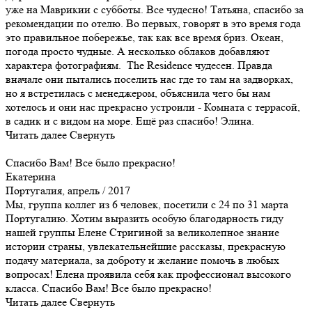
уже на Маврикии с субботы. Все чудесно! Татьяна, спасибо за
рекомендации по отелю. Во первых, говорят в это время года
это правильное побережье, так как все время бриз. Океан,
погода просто чудные. А несколько облаков добавляют
характера фотографиям. The Residence чудесен. Правда
вначале они пытались поселить нас где то там на задворках,
но я встретилась с менеджером, объяснила чего бы нам
хотелось и они нас прекрасно устроили - Комната с террасой,
в садик и с видом на море. Ещё раз спасибо! Элина.
Читать далее
Свернуть
Спасибо Вам! Все было прекрасно!
Екатерина
Португалия, апрель / 2017
Мы, группа коллег из 6 человек, посетили с 24 по 31 марта
Португалию. Хотим выразить особую благодарность гиду
нашей группы Елене Стригиной за великолепное знание
истории страны, увлекательнейшие рассказы, прекрасную
подачу материала, за доброту и желание помочь в любых
вопросах! Елена проявила себя как профессионал высокого
класса. Спасибо Вам! Все было прекрасно!
Читать далее
Свернуть