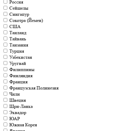
Россия
Сейшелы
Сингапур
Сокотра (Йемен)
США
Таиланд
Тайвань
Танзания
Турция
Узбекистан
Уругвай
Филиппины
Финляндия
Франция
Французская Полинезия
Чили
Швеция
Шри-Ланка
Эквадор
ЮАР
Южная Корея
Япония