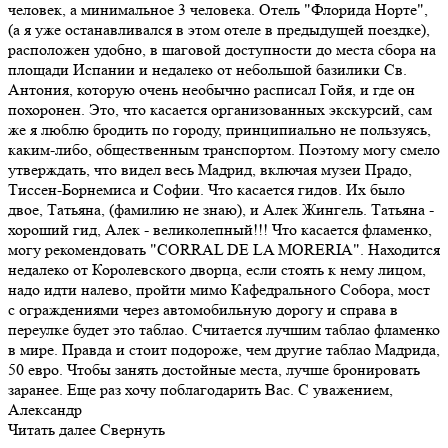
человек, а минимальное 3 человека. Отель "Флорида Норте",
(а я уже останавливался в этом отеле в предыдущей поездке),
расположен удобно, в шаговой доступности до места сбора на
площади Испании и недалеко от небольшой базилики Св.
Антония, которую очень необычно расписал Гойя, и где он
похоронен. Это, что касается организованных экскурсий, сам
же я люблю бродить по городу, принципиально не пользуясь,
каким-либо, общественным транспортом. Поэтому могу смело
утверждать, что видел весь Мадрид, включая музеи Прадо,
Тиссен-Борнемиса и Софии. Что касается гидов. Их было
двое, Татьяна, (фамилию не знаю), и Алек Жингель. Татьяна -
хороший гид, Алек - великолепный!!! Что касается фламенко,
могу рекомендовать "CORRAL DE LA MORERIA". Находится
недалеко от Королевского дворца, если стоять к нему лицом,
надо идти налево, пройти мимо Кафедрального Собора, мост
с ограждениями через автомобильную дорогу и справа в
переулке будет это таблао. Считается лучшим таблао фламенко
в мире. Правда и стоит подороже, чем другие таблао Мадрида,
50 евро. Чтобы занять достойные места, лучше бронировать
заранее. Еще раз хочу поблагодарить Вас. С уважением,
Александр
Читать далее
Свернуть