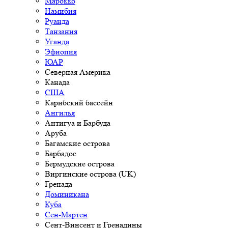
Марокко
Намибия
Руанда
Танзания
Уганда
Эфиопия
ЮАР
Северная Америка
Канада
США
Карибский бассейн
Ангилья
Антигуа и Барбуда
Аруба
Багамские острова
Барбадос
Бермудские острова
Виргинские острова (UK)
Гренада
Доминикана
Куба
Сен-Мартен
Сент-Винсент и Гренадины