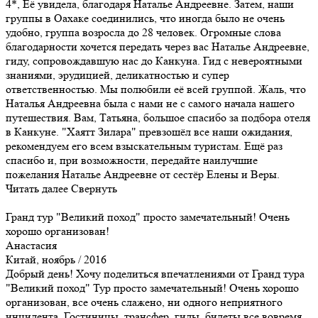
4*, Её увидела, благодаря Наталье Андреевне. Затем, наши
группы в Оахаке соединились, что иногда было не очень
удобно, группа возросла до 28 человек. Огромные слова
благодарности хочется передать через вас Наталье Андреевне,
гиду, сопровождавшую нас до Канкуна. Гид с невероятными
знаниями, эрудицией, деликатностью и супер
ответственностью. Мы полюбили её всей группой. Жаль, что
Наталья Андреевна была с нами не с самого начала нашего
путешествия. Вам, Татьяна, большое спасибо за подбора отеля
в Канкуне. "Хаятт Зилара" превзошёл все наши ожидания,
рекомендуем его всем взыскательным туристам. Ещё раз
спасибо и, при возможности, передайте наилучшие
пожелания Наталье Андреевне от сестёр Елены и Веры.
Читать далее
Свернуть
Гранд тур "Великий поход" просто замечательный! Очень
хорошо организован!
Анастасия
Китай, ноябрь / 2016
Добрый день! Хочу поделиться впечатлениями от Гранд тура
"Великий поход" Тур просто замечательный! Очень хорошо
организован, все очень слажено, ни одного неприятного
инцидента. Гостиницы, трансфер, гиды, билеты все вовремя.