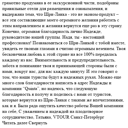
грамотно продумана в ее экскурсионной части, подобраны
правильные отели для размещения и ознакомления, и
выдержана тема, что Шри-Ланка - это не эконом-продукт –
все эти составляющие моего огромного желания работать с
этим направлением и желания вернутся еще раз в эту страну.
Конечно, огромная благодарность лично Надежде,
руководителю нашей группы. Надя, ты - настоящий
профессионал! Познакомиться со Шри-Ланкой с тобой вместе,
увидеть ее твоими глазами я считаю огромным везением. Твоя
бесконечная любовь к этой стране на все 100% передалась
каждому из нас. Внимательность и предупредительность,
забота и понимание твоя и принимающей стороны были с
нами, вокруг нас, для нас каждую минуту. И это говорит о
том, что наши туристы будут в надежных руках. Можно еще
много слов благодарности написать в адрес Надежды и
компании “Quinta”, но надеюсь, что следующую
благодарность я получу и поделюсь с вами от туристов,
которые вернутся из Шри-Ланки с такими же впечатлениями,
как и я. Была рада ощутить качество работы Вашей компании
на себе, С уважением и надеждой на плодотворное
сотрудничество, Татьяна, VTOUR Санкт-Петербург
Читать далее
Свернуть