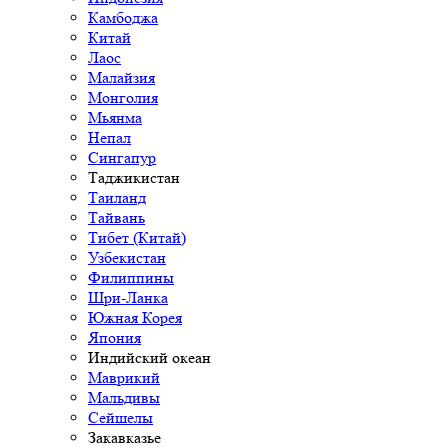
Камбоджа
Китай
Лаос
Малайзия
Монголия
Мьянма
Непал
Сингапур
Таджикистан
Таиланд
Тайвань
Тибет (Китай)
Узбекистан
Филиппины
Шри-Ланка
Южная Корея
Япония
Индийский океан
Маврикий
Мальдивы
Сейшелы
Закавказье