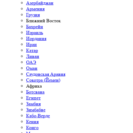
Азербайджан
Армения
Грузия
Ближний Восток
Бахрейн
Израиль
Иордания
Иран
Катар
Ливан
ОАЭ
Оман
Саудовская Аравия
Сокотра (Йемен)
Африка
Ботсвана
Египет
Замбия
Зимбабве
Кабо-Верде
Кения
Конго