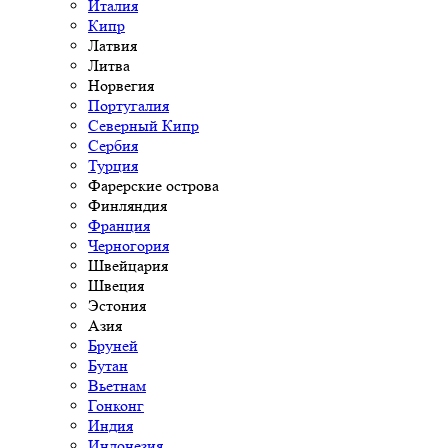
Италия
Кипр
Латвия
Литва
Норвегия
Португалия
Северный Кипр
Сербия
Турция
Фарерские острова
Финляндия
Франция
Черногория
Швейцария
Швеция
Эстония
Азия
Бруней
Бутан
Вьетнам
Гонконг
Индия
Индонезия