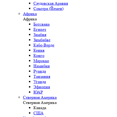
Саудовская Аравия
Сокотра (Йемен)
Африка
Африка
Ботсвана
Египет
Замбия
Зимбабве
Кабо-Верде
Кения
Конго
Марокко
Намибия
Руанда
Танзания
Уганда
Эфиопия
ЮАР
Северная Америка
Северная Америка
Канада
США