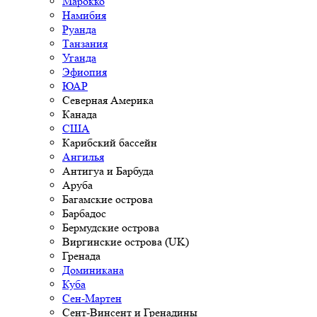
Марокко
Намибия
Руанда
Танзания
Уганда
Эфиопия
ЮАР
Северная Америка
Канада
США
Карибский бассейн
Ангилья
Антигуа и Барбуда
Аруба
Багамские острова
Барбадос
Бермудские острова
Виргинские острова (UK)
Гренада
Доминикана
Куба
Сен-Мартен
Сент-Винсент и Гренадины