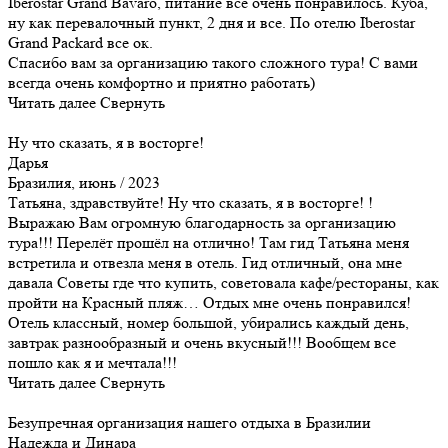
Iberostar Grand Bavaro, питание всё очень понравилось. Куба,
ну как перевалочный пункт, 2 дня и все. По отелю Iberostar
Grand Packard все ок.
Спасибо вам за организацию такого сложного тура! С вами
всегда очень комфортно и приятно работать)
Читать далее
Свернуть
Ну что сказать, я в восторге!
Дарья
Бразилия, июнь / 2023
Татьяна, здравствуйте! Ну что сказать, я в восторге! !
Выражаю Вам огромную благодарность за организацию
тура!!! Перелёт прошёл на отлично! Там гид Татьяна меня
встретила и отвезла меня в отель. Гид отличный, она мне
давала Советы где что купить, советовала кафе/рестораны, как
пройти на Красный пляж… Отдых мне очень понравился!
Отель классный, номер большой, убирались каждый день,
завтрак разнообразный и очень вкусный!!! Вообщем все
пошло как я и мечтала!!!
Читать далее
Свернуть
Безупречная организация нашего отдыха в Бразилии
Надежда и Динара