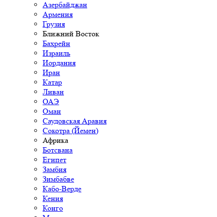
Азербайджан
Армения
Грузия
Ближний Восток
Бахрейн
Израиль
Иордания
Иран
Катар
Ливан
ОАЭ
Оман
Саудовская Аравия
Сокотра (Йемен)
Африка
Ботсвана
Египет
Замбия
Зимбабве
Кабо-Верде
Кения
Конго