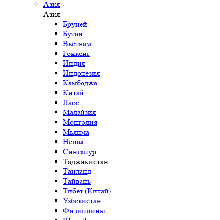
Азия
Азия
Бруней
Бутан
Вьетнам
Гонконг
Индия
Индонезия
Камбоджа
Китай
Лаос
Малайзия
Монголия
Мьянма
Непал
Сингапур
Таджикистан
Таиланд
Тайвань
Тибет (Китай)
Узбекистан
Филиппины