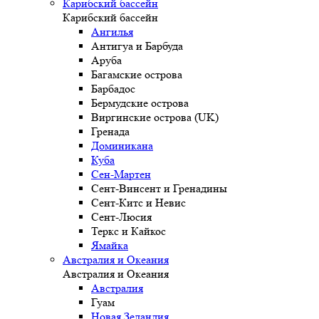
Карибский бассейн
Карибский бассейн
Ангилья
Антигуа и Барбуда
Аруба
Багамские острова
Барбадос
Бермудские острова
Виргинские острова (UK)
Гренада
Доминикана
Куба
Сен-Мартен
Сент-Винсент и Гренадины
Сент-Китс и Невис
Сент-Люсия
Теркс и Кайкос
Ямайка
Австралия и Океания
Австралия и Океания
Австралия
Гуам
Новая Зеландия