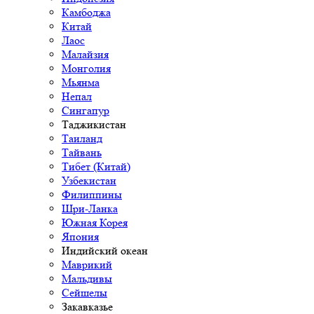
Камбоджа
Китай
Лаос
Малайзия
Монголия
Мьянма
Непал
Сингапур
Таджикистан
Таиланд
Тайвань
Тибет (Китай)
Узбекистан
Филиппины
Шри-Ланка
Южная Корея
Япония
Индийский океан
Маврикий
Мальдивы
Сейшелы
Закавказье