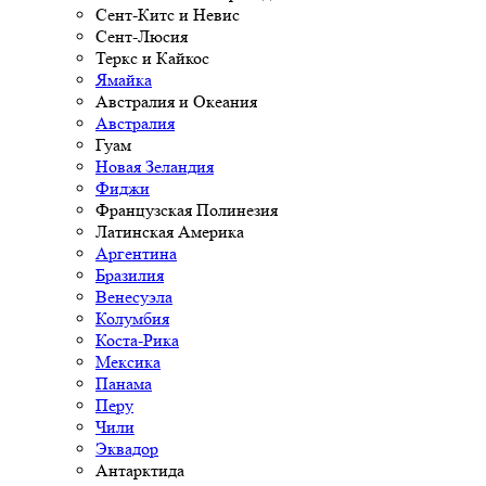
Сент-Китс и Невис
Сент-Люсия
Теркс и Кайкос
Ямайка
Австралия и Океания
Австралия
Гуам
Новая Зеландия
Фиджи
Французская Полинезия
Латинская Америка
Аргентина
Бразилия
Венесуэла
Колумбия
Коста-Рика
Мексика
Панама
Перу
Чили
Эквадор
Антарктида