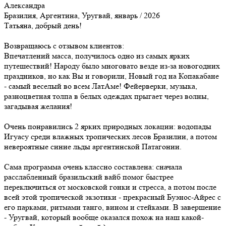
Александра
Бразилия, Аргентина, Уругвай, январь / 2026
Татьяна, добрый день!
Возвращаюсь с отзывом клиентов:
Впечатлений масса, получилось одно из самых ярких
путешествий! Народу было многовато везде из-за новогодних
праздников, но как Вы и говорили, Новый год на Копакабане
- самый веселый во всем ЛатАме! Фейерверки, музыка,
разноцветная толпа в белых одеждах прыгает через волны,
загадывая желания!
Очень понравились 2 ярких природных локации: водопады
Игуасу среди влажных тропических лесов Бразилии, а потом
невероятные синие льды аргентинской Патагонии.
Сама программа очень классно составлена: сначала
расслабленный бразильский вайб помог быстрее
переключиться от московской гонки и стресса, а потом после
всей этой тропической экзотики - прекрасный Буэнос-Айрес с
его парками, ритмами танго, вином и стейками. В завершение
- Уругвай, который вообще оказался похож на наш какой-