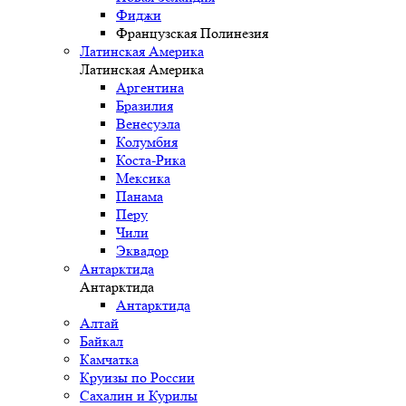
Фиджи
Французская Полинезия
Латинская Америка
Латинская Америка
Аргентина
Бразилия
Венесуэла
Колумбия
Коста-Рика
Мексика
Панама
Перу
Чили
Эквадор
Антарктида
Антарктида
Антарктида
Алтай
Байкал
Камчатка
Круизы по России
Сахалин и Курилы