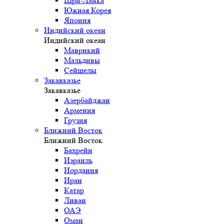
Шри-Ланка
Южная Корея
Япония
Индийский океан
Индийский океан
Маврикий
Мальдивы
Сейшелы
Закавказье
Закавказье
Азербайджан
Армения
Грузия
Ближний Восток
Ближний Восток
Бахрейн
Израиль
Иордания
Иран
Катар
Ливан
ОАЭ
Оман