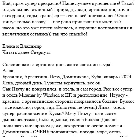
Вай, прям супер прекрасно! Наше лучшее путешествие! Такой
отдых вышел отличный: природа, люди, организация, отели,
экскурсии, гиды, трансфер — очень всё понравилось! Один
минус только назову — нас рано привезли на вылет, за 5
часов, но это уже почти забылось, а хорошие воспоминания и
впечатления остались)) так что спасибо!
Елена и Владимир
Читать далее
Свернуть
Спасибо вам за организацию такого сложного тура!
Алла
Бразилия, Аргентина, Перу, Доминикана, Куба, январь / 2024
Лена, добрый день. Туристы вернулись, все ок.
Сан Паулу не понравился, и отель, и сам город. Рио все супер
и отель Miramar by Windsor, и НГ, и расположение. Игуасу -
красиво, с аргентинской стороны понравилось больше. Буэнос
- все классно, город, гид. Новотель не очень) Лима - отель
супер, расположение. Куско// Мачу Пикчу - на высоте
дышалось тяжко, была одышка, голова болела. Давали
подышать кислородом даже, лекарства не особо помогли.
Доминикана - ОЧЕНЬ понравилось. погода, море, отель