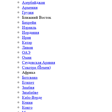
Азербайджан
Армения
Грузия
Ближний Восток
Бахрейн
Израиль
Иордания
Иран
Катар
Ливан
ОАЭ
Оман
Саудовская Аравия
Сокотра (Йемен)
Африка
Ботсвана
Египет
Замбия
Зимбабве
Кабо-Верде
Кения
Конго