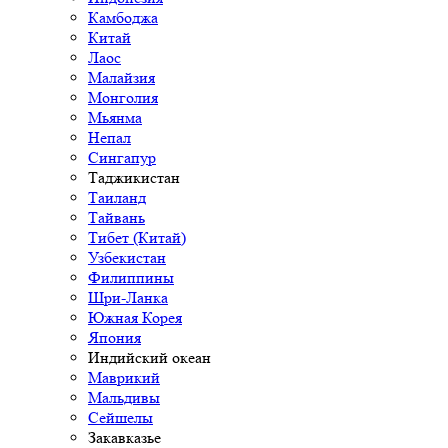
Камбоджа
Китай
Лаос
Малайзия
Монголия
Мьянма
Непал
Сингапур
Таджикистан
Таиланд
Тайвань
Тибет (Китай)
Узбекистан
Филиппины
Шри-Ланка
Южная Корея
Япония
Индийский океан
Маврикий
Мальдивы
Сейшелы
Закавказье