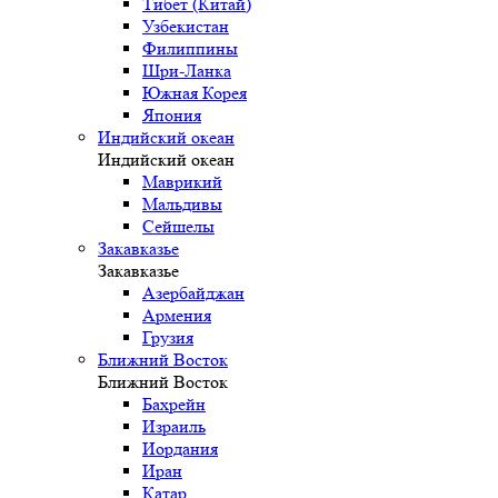
Тибет (Китай)
Узбекистан
Филиппины
Шри-Ланка
Южная Корея
Япония
Индийский океан
Индийский океан
Маврикий
Мальдивы
Сейшелы
Закавказье
Закавказье
Азербайджан
Армения
Грузия
Ближний Восток
Ближний Восток
Бахрейн
Израиль
Иордания
Иран
Катар