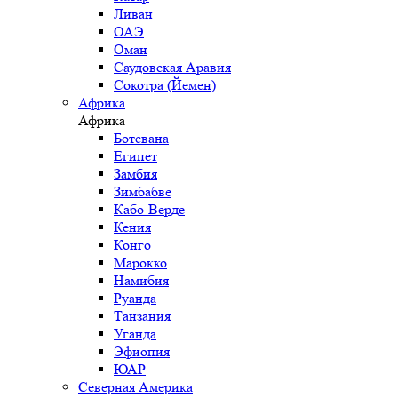
Ливан
ОАЭ
Оман
Саудовская Аравия
Сокотра (Йемен)
Африка
Африка
Ботсвана
Египет
Замбия
Зимбабве
Кабо-Верде
Кения
Конго
Марокко
Намибия
Руанда
Танзания
Уганда
Эфиопия
ЮАР
Северная Америка