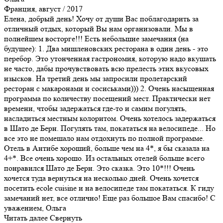
Франция, август / 2017
Елена, добрый день! Хочу от души Вас поблагодарить за
отличный отдых, который Вы нам организовали. Мы в
полнейшем восторге!!! Есть небольшие замечания (на
будущее): 1. Два мишленовских ресторана в один день - это
перебор. Это утонченная гастрономия, которую надо вкушать
не часто, дабы прочувствовать всю прелесть этих вкусовых
изысков. На третий день мы запросили пролетарский
ресторан с макаронами и сосиськами))) 2. Очень насыщенная
программа по количеству посещений мест. Практически нет
времени, чтобы задержаться где-то и самим погулять,
насладиться местным колоритом. Очень хотелось задержаться
в Шато де Берн. Погулять там, покататься на велосипеде... Но
все это не помешало нам отдохнуть по полной программе.
Отель в Антибе хороший, больше чем на 4*, я бы сказала на
4+*. Все очень хорошо. Из остальных отелей больше всего
понравился Шато де Берн. Это сказка. Это 10*!!! Очень
хочется туда вернуться на несколько дней. Очень хочется
посетить ecole cuisine и на велосипеде там покататься. К гиду
замечаний нет, все отлично! Еще раз большое Вам спасибо! С
уважением, Ольга
Читать далее
Свернуть