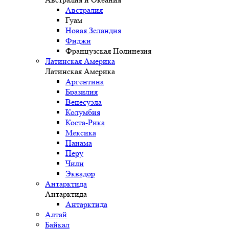
Австралия
Гуам
Новая Зеландия
Фиджи
Французская Полинезия
Латинская Америка
Латинская Америка
Аргентина
Бразилия
Венесуэла
Колумбия
Коста-Рика
Мексика
Панама
Перу
Чили
Эквадор
Антарктида
Антарктида
Антарктида
Алтай
Байкал