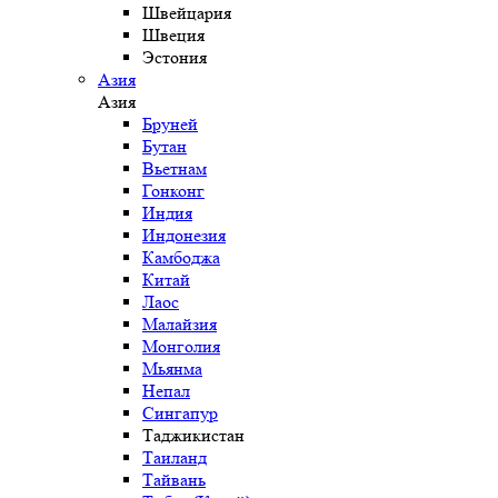
Швейцария
Швеция
Эстония
Азия
Азия
Бруней
Бутан
Вьетнам
Гонконг
Индия
Индонезия
Камбоджа
Китай
Лаос
Малайзия
Монголия
Мьянма
Непал
Сингапур
Таджикистан
Таиланд
Тайвань