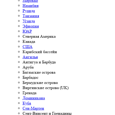
Марокко
Намибия
Руанда
Танзания
Уганда
Эфиопия
ЮАР
Северная Америка
Канада
США
Карибский бассейн
Ангилья
Антигуа и Барбуда
Аруба
Багамские острова
Барбадос
Бермудские острова
Виргинские острова (UK)
Гренада
Доминикана
Куба
Сен-Мартен
Сент-Винсент и Гренадины