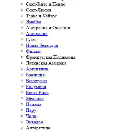
Сент-Китс и Невис
Сент-Люсия
Теркс и Кайкос
Ямайка
Австралия и Океания
Австралия
Гуам
Новая Зеландия
Фиджи
Французская Полинезия
Латинская Америка
Аргентина
Бразилия
Венесуэла
Колумбия
Коста-Рика
Мексика
Панама
Перу
Чили
Эквадор
Антарктида