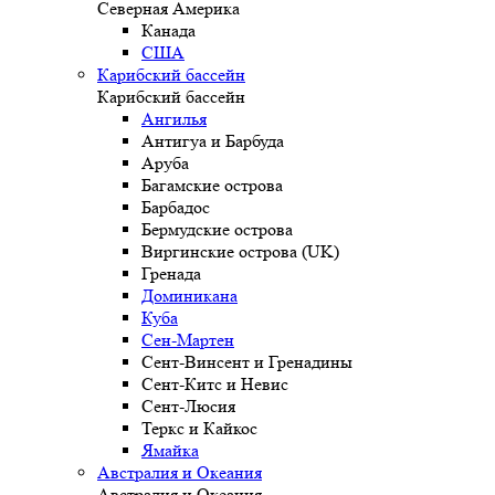
Северная Америка
Канада
США
Карибский бассейн
Карибский бассейн
Ангилья
Антигуа и Барбуда
Аруба
Багамские острова
Барбадос
Бермудские острова
Виргинские острова (UK)
Гренада
Доминикана
Куба
Сен-Мартен
Сент-Винсент и Гренадины
Сент-Китс и Невис
Сент-Люсия
Теркс и Кайкос
Ямайка
Австралия и Океания
Австралия и Океания