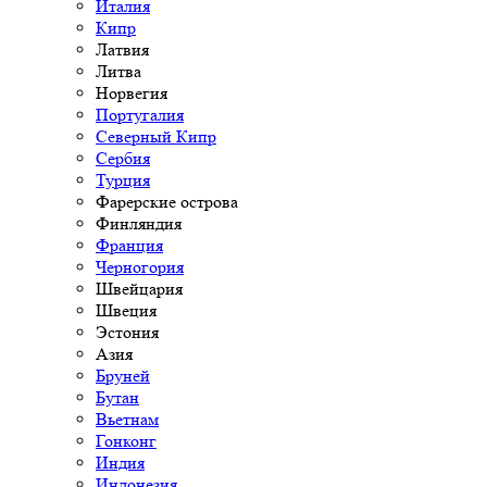
Италия
Кипр
Латвия
Литва
Норвегия
Португалия
Северный Кипр
Сербия
Турция
Фарерские острова
Финляндия
Франция
Черногория
Швейцария
Швеция
Эстония
Азия
Бруней
Бутан
Вьетнам
Гонконг
Индия
Индонезия