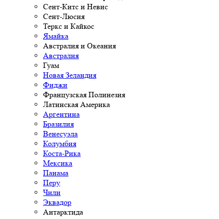
Сент-Китс и Невис
Сент-Люсия
Теркс и Кайкос
Ямайка
Австралия и Океания
Австралия
Гуам
Новая Зеландия
Фиджи
Французская Полинезия
Латинская Америка
Аргентина
Бразилия
Венесуэла
Колумбия
Коста-Рика
Мексика
Панама
Перу
Чили
Эквадор
Антарктида