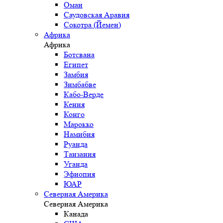
Оман
Саудовская Аравия
Сокотра (Йемен)
Африка
Африка
Ботсвана
Египет
Замбия
Зимбабве
Кабо-Верде
Кения
Конго
Марокко
Намибия
Руанда
Танзания
Уганда
Эфиопия
ЮАР
Северная Америка
Северная Америка
Канада