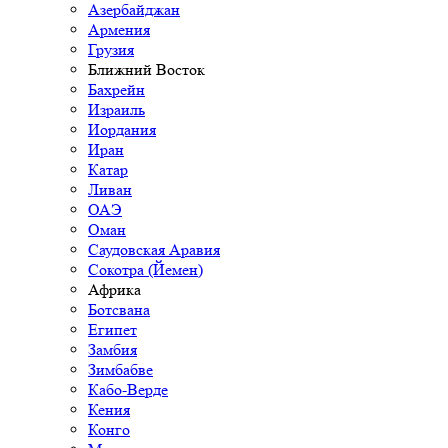
Азербайджан
Армения
Грузия
Ближний Восток
Бахрейн
Израиль
Иордания
Иран
Катар
Ливан
ОАЭ
Оман
Саудовская Аравия
Сокотра (Йемен)
Африка
Ботсвана
Египет
Замбия
Зимбабве
Кабо-Верде
Кения
Конго