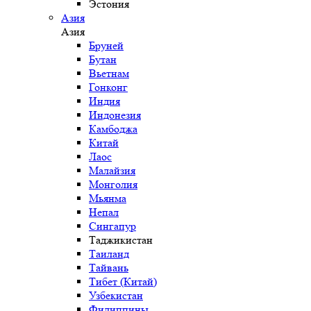
Эстония
Азия
Азия
Бруней
Бутан
Вьетнам
Гонконг
Индия
Индонезия
Камбоджа
Китай
Лаос
Малайзия
Монголия
Мьянма
Непал
Сингапур
Таджикистан
Таиланд
Тайвань
Тибет (Китай)
Узбекистан
Филиппины