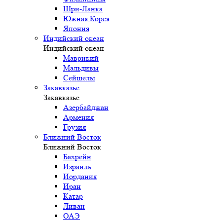
Шри-Ланка
Южная Корея
Япония
Индийский океан
Индийский океан
Маврикий
Мальдивы
Сейшелы
Закавказье
Закавказье
Азербайджан
Армения
Грузия
Ближний Восток
Ближний Восток
Бахрейн
Израиль
Иордания
Иран
Катар
Ливан
ОАЭ