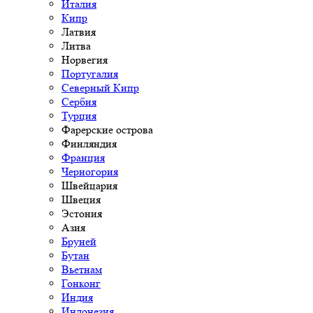
Италия
Кипр
Латвия
Литва
Норвегия
Португалия
Северный Кипр
Сербия
Турция
Фарерские острова
Финляндия
Франция
Черногория
Швейцария
Швеция
Эстония
Азия
Бруней
Бутан
Вьетнам
Гонконг
Индия
Индонезия