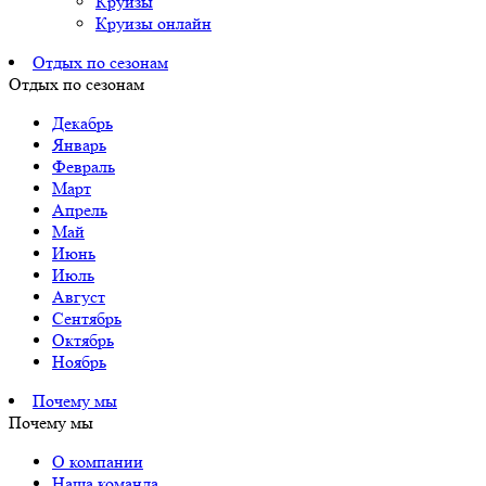
Круизы
Круизы онлайн
Отдых по сезонам
Отдых по сезонам
Декабрь
Январь
Февраль
Март
Апрель
Май
Июнь
Июль
Август
Сентябрь
Октябрь
Ноябрь
Почему мы
Почему мы
О компании
Наша команда