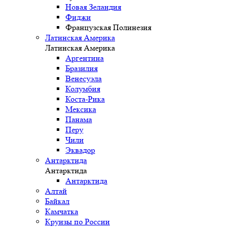
Новая Зеландия
Фиджи
Французская Полинезия
Латинская Америка
Латинская Америка
Аргентина
Бразилия
Венесуэла
Колумбия
Коста-Рика
Мексика
Панама
Перу
Чили
Эквадор
Антарктида
Антарктида
Антарктида
Алтай
Байкал
Камчатка
Круизы по России