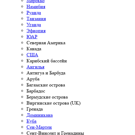
Марокко
Намибия
Руанда
Танзания
Уганда
Эфиопия
ЮАР
Северная Америка
Канада
США
Карибский бассейн
Ангилья
Антигуа и Барбуда
Аруба
Багамские острова
Барбадос
Бермудские острова
Виргинские острова (UK)
Гренада
Доминикана
Куба
Сен-Мартен
Сент-Винсент и Гренадины