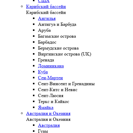
США
Карибский бассейн
Карибский бассейн
Ангилья
Антигуа и Барбуда
Аруба
Багамские острова
Барбадос
Бермудские острова
Виргинские острова (UK)
Гренада
Доминикана
Куба
Сен-Мартен
Сент-Винсент и Гренадины
Сент-Китс и Невис
Сент-Люсия
Теркс и Кайкос
Ямайка
Австралия и Океания
Австралия и Океания
Австралия
Гуам