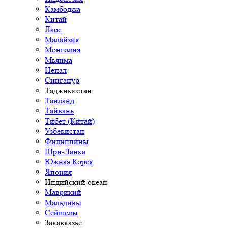
Камбоджа
Китай
Лаос
Малайзия
Монголия
Мьянма
Непал
Сингапур
Таджикистан
Таиланд
Тайвань
Тибет (Китай)
Узбекистан
Филиппины
Шри-Ланка
Южная Корея
Япония
Индийский океан
Маврикий
Мальдивы
Сейшелы
Закавказье