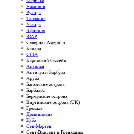
Марокко
Намибия
Руанда
Танзания
Уганда
Эфиопия
ЮАР
Северная Америка
Канада
США
Карибский бассейн
Ангилья
Антигуа и Барбуда
Аруба
Багамские острова
Барбадос
Бермудские острова
Виргинские острова (UK)
Гренада
Доминикана
Куба
Сен-Мартен
Сент-Винсент и Гренадины