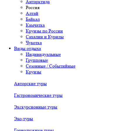
Антарктида
Россия
Алтай
Байкал
Камчатка
Круизы по России
Сахалин и Курилы
Чукотка
Виды отдыха
Индивидуальные
Групповые
Сезонные / Событийные
Круизы
Авторские туры
Гастрономические туры
Экскурсионные туры
Эко-туры
Горнолыжные туры