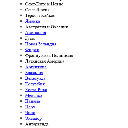
Сент-Китс и Невис
Сент-Люсия
Теркс и Кайкос
Ямайка
Австралия и Океания
Австралия
Гуам
Новая Зеландия
Фиджи
Французская Полинезия
Латинская Америка
Аргентина
Бразилия
Венесуэла
Колумбия
Коста-Рика
Мексика
Панама
Перу
Чили
Эквадор
Антарктида