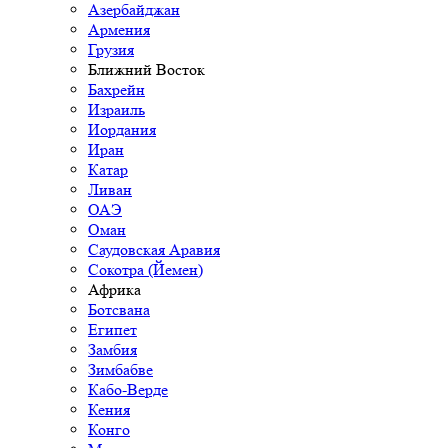
Азербайджан
Армения
Грузия
Ближний Восток
Бахрейн
Израиль
Иордания
Иран
Катар
Ливан
ОАЭ
Оман
Саудовская Аравия
Сокотра (Йемен)
Африка
Ботсвана
Египет
Замбия
Зимбабве
Кабо-Верде
Кения
Конго