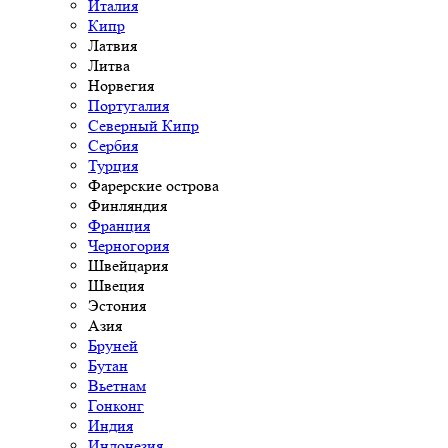
Италия
Кипр
Латвия
Литва
Норвегия
Португалия
Северный Кипр
Сербия
Турция
Фарерские острова
Финляндия
Франция
Черногория
Швейцария
Швеция
Эстония
Азия
Бруней
Бутан
Вьетнам
Гонконг
Индия
Индонезия