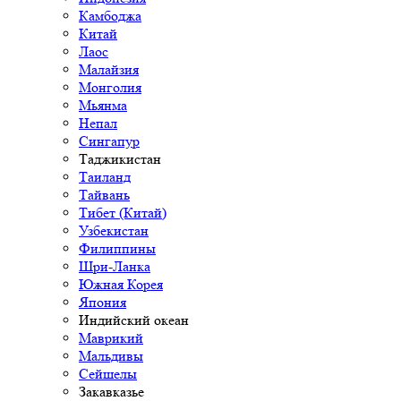
Камбоджа
Китай
Лаос
Малайзия
Монголия
Мьянма
Непал
Сингапур
Таджикистан
Таиланд
Тайвань
Тибет (Китай)
Узбекистан
Филиппины
Шри-Ланка
Южная Корея
Япония
Индийский океан
Маврикий
Мальдивы
Сейшелы
Закавказье