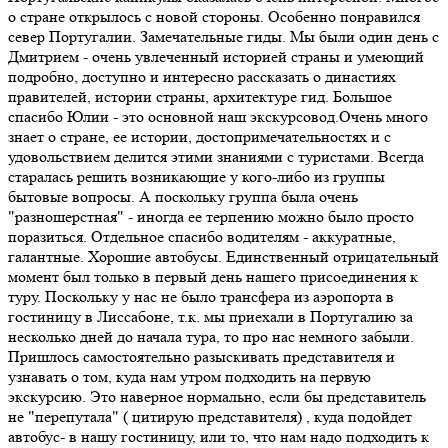
о стране открылось с новой стороны. Особенно понравился
север Португалии. Замечательные гиды. Мы были один день с
Дмитрием - очень увлеченный историей страны и умеющий
подробно, доступно и интересно рассказать о династиях
правителей, истории страны, архитектуре гид. Большое
спасибо Юлии - это основной наш экскурсовод.Очень много
знает о стране, ее истории, достопримечательностях и с
удовольствием делится этими знаниями с туристами. Всегда
старалась решить возникающие у кого-либо из группы
бытовые вопросы. А поскольку группа была очень
"разношерстная" - иногда ее терпению можно было просто
поразиться. Отдельное спасибо водителям - аккуратные,
галантные. Хорошие автобусы. Единственный отрицательный
момент был только в первый день нашего присоединения к
туру. Поскольку у нас не было трансфера из аэропорта в
гостиницу в Лиссабоне, т.к. мы приехали в Португалию за
несколько дней до начала тура, то про нас немного забыли.
Пришлось самостоятельно разыскивать представителя и
узнавать о том, куда нам утром подходить на первую
экскурсию. Это наверное нормально, если бы представитель
не "перепутала" ( цитирую представителя) , куда подойдет
автобус- в нашу гостиницу, или то, что нам надо подходить к