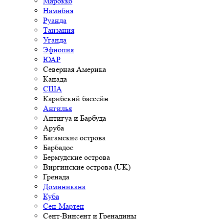
Марокко
Намибия
Руанда
Танзания
Уганда
Эфиопия
ЮАР
Северная Америка
Канада
США
Карибский бассейн
Ангилья
Антигуа и Барбуда
Аруба
Багамские острова
Барбадос
Бермудские острова
Виргинские острова (UK)
Гренада
Доминикана
Куба
Сен-Мартен
Сент-Винсент и Гренадины