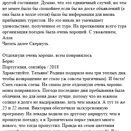
другой гостинице. Думаю, что это единичный случай, но тем
не менее,было бы спокойнее,если бы на доске объявлений (а
она была в холле отеля) была бы информация для вновь
прибывших туристов. Но это никак не уменьшает
удовольствие, полученное от тура. На протяжении всего тура
организация поездок была очень хорошей. С уважением,
Алла
Читать далее
Свернуть
Отдохнули очень хорошо, всем понравилось
Борис
Португалия, сентябрь / 2018
Здравствуйте, Татьяна! Родина подарила нам три теплых дня,
чтобы возвращение не стало уж совсем трагичным). И баста!
Смех сквозь слезы. На самом деле отдохнули очень хорошо,
моим понравилось. Погода последние дни пребывания была
облачная, но для меня даже лучше, потому что на южном
солнце я долго не выдерживаю, хоть чем мажься. А тут те же
25 и 22 океан. Виктория обеспечила экскурсионную
программу. На левады ходили по другому маршруту, чем в
прошлую поездку, а в Тропическом парке увидел много
нового, что тогда пропустил. Правда на сезон цветения