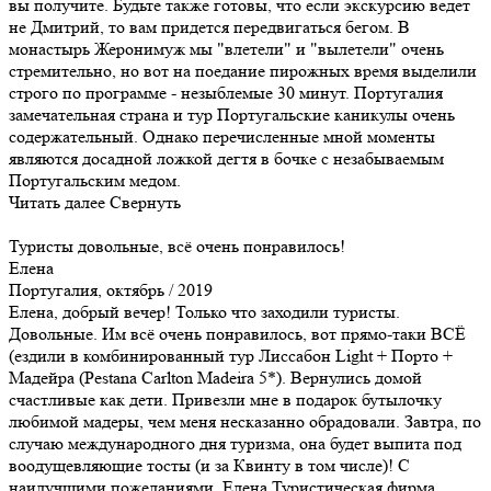
вы получите. Будьте также готовы, что если экскурсию ведет
не Дмитрий, то вам придется передвигаться бегом. В
монастырь Жеронимуж мы "влетели" и "вылетели" очень
стремительно, но вот на поедание пирожных время выделили
строго по программе - незыблемые 30 минут. Португалия
замечательная страна и тур Португальские каникулы очень
содержательный. Однако перечисленные мной моменты
являются досадной ложкой дегтя в бочке с незабываемым
Португальским медом.
Читать далее
Свернуть
Туристы довольные, всё очень понравилось!
Елена
Португалия, октябрь / 2019
Елена, добрый вечер! Только что заходили туристы.
Довольные. Им всё очень понравилось, вот прямо-таки ВСЁ
(ездили в комбинированный тур Лиссабон Light + Порто +
Мадейра (Pestana Carlton Madeira 5*). Вернулись домой
счастливые как дети. Привезли мне в подарок бутылочку
любимой мадеры, чем меня несказанно обрадовали. Завтра, по
случаю международного дня туризма, она будет выпита под
воодущевляющие тосты (и за Квинту в том числе)! С
наилучшими пожеланиями, Елена Туристическая фирма