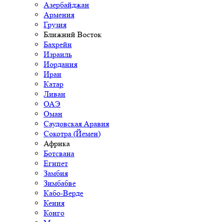
Азербайджан
Армения
Грузия
Ближний Восток
Бахрейн
Израиль
Иордания
Иран
Катар
Ливан
ОАЭ
Оман
Саудовская Аравия
Сокотра (Йемен)
Африка
Ботсвана
Египет
Замбия
Зимбабве
Кабо-Верде
Кения
Конго