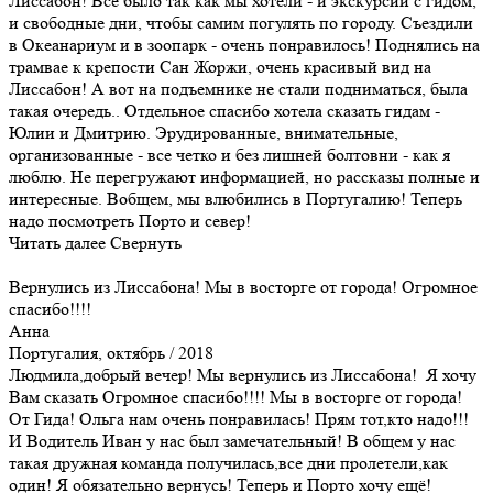
Лиссабон! Все было так как мы хотели - и экскурсии с гидом,
и свободные дни, чтобы самим погулять по городу. Съездили
в Океанариум и в зоопарк - очень понравилось! Поднялись на
трамвае к крепости Сан Жоржи, очень красивый вид на
Лиссабон! А вот на подъемнике не стали подниматься, была
такая очередь.. Отдельное спасибо хотела сказать гидам -
Юлии и Дмитрию. Эрудированные, внимательные,
организованные - все четко и без лишней болтовни - как я
люблю. Не перегружают информацией, но рассказы полные и
интересные. Вобщем, мы влюбились в Португалию! Теперь
надо посмотреть Порто и север!
Читать далее
Свернуть
Вернулись из Лиссабона! Мы в восторге от города! Огромное
спасибо!!!!
Анна
Португалия, октябрь / 2018
Людмила,добрый вечер! Мы вернулись из Лиссабона! Я хочу
Вам сказать Огромное спасибо!!!! Мы в восторге от города!
От Гида! Ольга нам очень понравилась! Прям тот,кто надо!!!
И Водитель Иван у нас был замечательный! В общем у нас
такая дружная команда получилась,все дни пролетели,как
один! Я обязательно вернусь! Теперь и Порто хочу ещё!