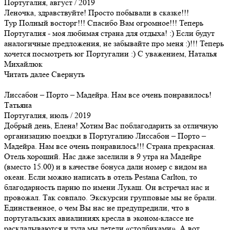
Португалия, август / 2019
Леночка, здравствуйте! Просто побывали в сказке!!!
Тур Полный восторг!!! Спасибо Вам огромное!!! Теперь
Португалия - моя любимая страна для отдыха! :) Если будут
аналогичные предложения, не забывайте про меня :)!!! Теперь
хочется посмотреть юг Португалии :) С уважением, Наталья
Михайлюк
Читать далее
Свернуть
Лиссабон – Порто – Мадейра. Нам все очень понравилось!
Татьяна
Португалия, июль / 2019
Добрый день, Елена! Хотим Вас поблагодарить за отличную
организацию поездки в Португалию Лиссабон – Порто –
Мадейра. Нам все очень понравилось!!! Страна прекрасная.
Отель хороший. Нас даже заселили в 9 утра на Мадейре
(вместо 15.00) и в качестве бонуса дали номер с видом на
океан. Если можно написать в отель Pestana Carlton, то
благодарность парню по имени Лукаш. Он встречал нас и
провожал. Так совпало. Экскурсии групповые мы не брали.
Единственное, о чем Вы нас не предупредили, что в
португальских авиалиниях кресла в эконом-классе не
раскладываются и туда мы летели «столбиками». А вот