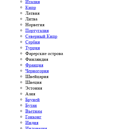
Италия
Кипр
Латвия
Литва
Норвегия
Португалия
Северный Кипр
Сербия
Турция
Фарерские острова
Финляндия
Франция
Черногория
Швейцария
Швеция
Эстония
Азия
Бруней
Бутан
Вьетнам
Гонконг
Индия
Индонезия