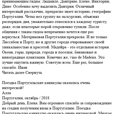
принимающим гидам: Людмиле, Дмитрию, Елене, Виктории,
Дине. Особенно хочу выделить Дмитрия. Отличный
интересный рассказчик, прекрасно знает историю, географию
Португалии. Четко вел группу на экскурсиях, объяснял
распорядок дня, уважительно относился к каждому туристу,
даже, если некоторые порой откровенно тупили. После
общения с таким гидом непременно хочется еще раз
вернуться. Материковая Португалия прекрасна. И не только
Лиссабон и Порту, но и другие города очаровывают своей
уникальностью и красотой. Мадейра - это отдельная история.
Океан, горы, природа, города и поселки, банановые и
виноградные плантации. Конечно же, vino de Madeira. Это
лучше ощутить вживую. Советую всем. Еще раз, большое
спасибо. Иван
Читать далее
Свернуть
Поездка Португальские каникулы оказалась очень
интересной!
Алла
Португалия, октябрь / 2018
Добрый день, Елена. Вам огромное спасибо за сопровождение
на стадии получения визы в Португалию. Поездка
Португальские каникулы оказалась очень интересной. Многое