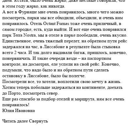
дней. Кстати, было очень жарко, даже местные говорили, что
в этом году жарко, как никогда.
А вот в Фурнаше мне очень понравилось, много чего можно
посмотреть, парки мы все обходили, объездили, и очень нам
понравилось. Отель Octant Furnas тоже очень приличный, в
самом городке, есть, куда выйти. И вот еще очень понравился
парк Terra Nostra, мы в отеле в парке пообедали, очень вкусно.
Единственное, очень тяжелый перелет, на обратном пути рейс
задержался на час, в Лиссабоне в результате была стыковка
всего 2 часа. И так долго выдавали багаж, пришлось, конечно,
понервничать. И такие очереди везде – на паспортном
контроле, на досмотрах, еле успели на свой рейс. Конечно,
подумали, что надо было и на обратном пути сделать
остановку в Лиссабоне, было бы полегче.
Посмотрели все, то хотели, воплотили свою мечту в жизнь.
Хотим теперь побольше задержаться на континенте, доехать
до Порто, посмотреть север.
Еще раз спасибо за подбор отелей и маршрута, нам все очень
понравилось!
Юлия Ивановна
Читать далее
Свернуть