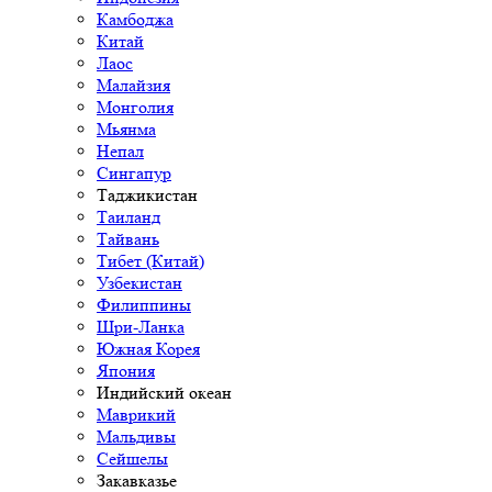
Камбоджа
Китай
Лаос
Малайзия
Монголия
Мьянма
Непал
Сингапур
Таджикистан
Таиланд
Тайвань
Тибет (Китай)
Узбекистан
Филиппины
Шри-Ланка
Южная Корея
Япония
Индийский океан
Маврикий
Мальдивы
Сейшелы
Закавказье