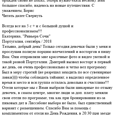
орхидей снова не попал, теперь нужно ехать весной). Вам
большое спасибо, надеюсь на новые путешествия. С
уважением, Борис
Читать далее
Свернуть
Всегда все на 5 с + и с большой душой и
профессионализмом!!!
Екатерина, "Ривьера Сочи"
Португалия, сентябрь / 2018
Татьяна, добрый день! Только сегодня девочки были у меня и
прослушав полную порцию впечатлений и восторгов я пишу
Вам. Они отправляли мне красочные фото и видео уютной и
такой разной Португалии. Дмитрий вызвал восторг в первый
же день, он очень профессионально и четко вел программу.
Был в меру строгий (не разрешал заходить по все сувенирные
лавки)))) чтобы соблюдать тайминг, а выделил определенное
время и место и вся группа осталась довольна и счастлива!!!
Отели которые мы с Вами выбрали были шикарные по отзыву
девочек, в самом центре, многие люди за доп. плату меняли
свои отели по программе, так как при бронировании из-за
пиковых дат в Лиссабоне выбора не было, был единственный
вариант с размещением. Спасибо Вам за помощь с
комплиментом от отеля на День Рождения, в 20:30 при заезде