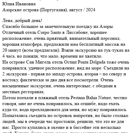
Юлия Ивановна
Азорские острова (Португалия), август / 2024
Лена, добрый день!
Спасибо большое за замечательную поездку на Азоры.
Отличный отель Corpo Santo в Лиссабоне, хорошее
расположение, очень приятный, внимательный персонал,
хорошая атмосфера, предложили нам бесплатный массаж на
20 минут (всем предлагали). Взяли экскурсию на тук-туках на
4 часа, но поняли, что мало, времени не хватило.
На острове Сан Мигель отель Octant Ponta Delgada тоже очень
понравился, удачное расположение, вид на море. Съездили на
2 экскурсии - первая по западу острова, вторая – по северу и
востоку, фактически за два дня все посмотрели. Очень
насыщенные экскурсии, очень интересные, с обедами в
местных ресторанах.
Потом поехали в пляжный отель Pestana Bahia Nature, честно
говоря, мне не очень понравилось, на отшибе, надо ехать
куда-то, вода прохладновата для меня, но мужу понравилось.
Попытались съездить но островок напротив, но было столько
людей, мы в очереди час простояли, решили, что это не для
нас. Просто купались в океане и в бассейне эти несколько