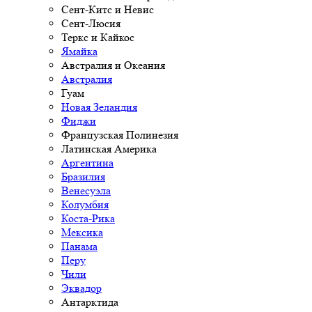
Сент-Китс и Невис
Сент-Люсия
Теркс и Кайкос
Ямайка
Австралия и Океания
Австралия
Гуам
Новая Зеландия
Фиджи
Французская Полинезия
Латинская Америка
Аргентина
Бразилия
Венесуэла
Колумбия
Коста-Рика
Мексика
Панама
Перу
Чили
Эквадор
Антарктида