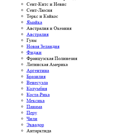
Сент-Китс и Невис
Сент-Люсия
Теркс и Кайкос
Ямайка
Австралия и Океания
Австралия
Гуам
Новая Зеландия
Фиджи
Французская Полинезия
Латинская Америка
Аргентина
Бразилия
Венесуэла
Колумбия
Коста-Рика
Мексика
Панама
Перу
Чили
Эквадор
Антарктида