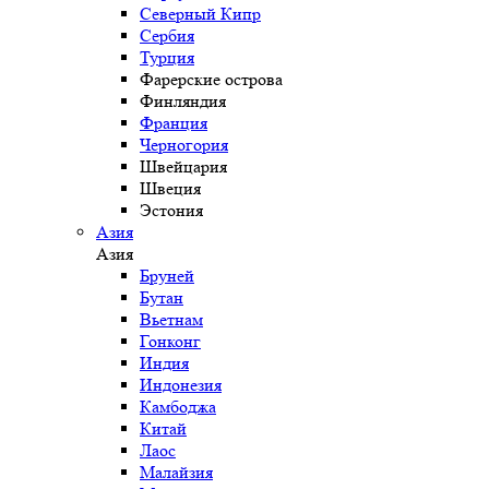
Северный Кипр
Сербия
Турция
Фарерские острова
Финляндия
Франция
Черногория
Швейцария
Швеция
Эстония
Азия
Азия
Бруней
Бутан
Вьетнам
Гонконг
Индия
Индонезия
Камбоджа
Китай
Лаос
Малайзия