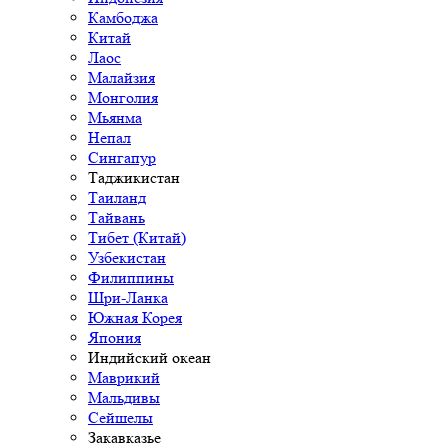
Камбоджа
Китай
Лаос
Малайзия
Монголия
Мьянма
Непал
Сингапур
Таджикистан
Таиланд
Тайвань
Тибет (Китай)
Узбекистан
Филиппины
Шри-Ланка
Южная Корея
Япония
Индийский океан
Маврикий
Мальдивы
Сейшелы
Закавказье