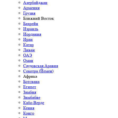
Азербайджан
Армения
Грузия
Ближний Восток
Бахрейн
Израиль
Иордания
Иран
Катар
Ливан
ОАЭ
Оман
Саудовская Аравия
Сокотра (Йемен)
Африка
Ботсвана
Египет
Замбия
Зимбабве
Кабо-Верде
Кения
Конго