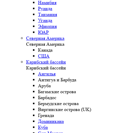
Намибия
Руанда
Танзания
Уганда
Эфиопия
ЮАР
Северная Америка
Северная Америка
Канада
США
Карибский бассейн
Карибский бассейн
Ангилья
Антигуа и Барбуда
Аруба
Багамские острова
Барбадос
Бермудские острова
Виргинские острова (UK)
Гренада
Доминикана
Куба