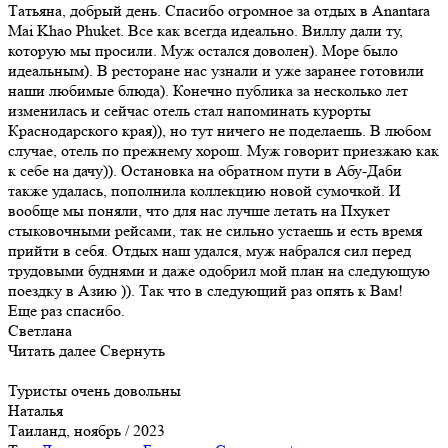
Татьяна, добрый день. Спасибо огромное за отдых в Anantara
Mai Khao Phuket. Все как всегда идеально. Виллу дали ту,
которую мы просили. Муж остался доволен). Море было
идеальным). В ресторане нас узнали и уже заранее готовили
наши любимые блюда). Конечно публика за несколько лет
изменилась и сейчас отель стал напоминать курорты
Краснодарского края)), но тут ничего не поделаешь. В любом
случае, отель по прежнему хорош. Муж говорит приезжаю как
к себе на дачу)). Остановка на обратном пути в Абу-Даби
также удалась, пополнила коллекцию новой сумочкой. И
вообще мы поняли, что для нас лучше летать на Пхукет
стыковочными рейсами, так не сильно устаешь и есть время
прийти в себя. Отдых наш удался, муж набрался сил перед
трудовыми буднями и даже одобрил мой план на следующую
поездку в Азию )). Так что в следующий раз опять к Вам!
Еще раз спасибо.
Светлана
Читать далее
Свернуть
Туристы очень довольны
Наталья
Таиланд, ноябрь / 2023