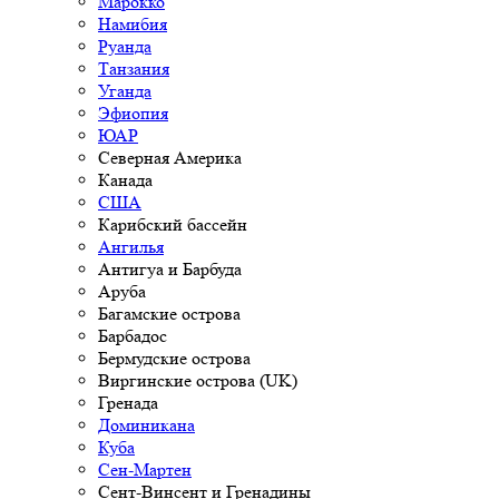
Марокко
Намибия
Руанда
Танзания
Уганда
Эфиопия
ЮАР
Северная Америка
Канада
США
Карибский бассейн
Ангилья
Антигуа и Барбуда
Аруба
Багамские острова
Барбадос
Бермудские острова
Виргинские острова (UK)
Гренада
Доминикана
Куба
Сен-Мартен
Сент-Винсент и Гренадины