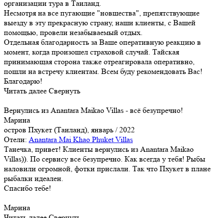
организации тура в Таиланд.
Несмотря на все пугающие "новшества", препятствующие
выезду в эту прекрасную страну, наши клиенты, с Вашей
помощью, провели незабываемый отдых.
Отдельная благодарность за Ваше оперативную реакцию в
момент, когда произошел страховой случай. Тайская
принимающая сторона также отреагировала оперативно,
пошли на встречу клиентам. Всем буду рекомендовать Вас!
Благодарю!
Читать далее
Свернуть
Вернулись из Anantara Maikao Villas - всё безупречно!
Марина
остров Пхукет (Таиланд), январь / 2022
Отели:
Anantara Mai Khao Phuket Villas
Танечка, привет! Клиенты вернулись из Anantara Maikao
Villas)). По сервису все безупречно. Как всегда у тебя! Рыбы
наловили огромной, фотки прислали. Так что Пхукет в плане
рыбалки идеален.
Спасибо тебе!
Марина
Читать далее
Свернуть