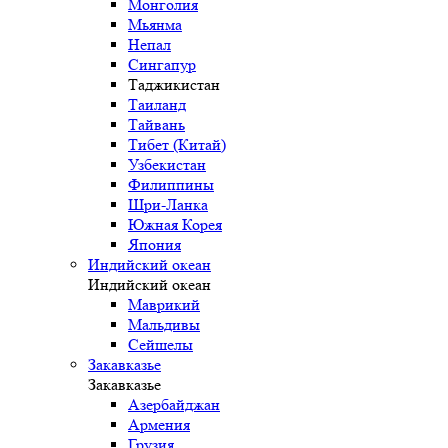
Монголия
Мьянма
Непал
Сингапур
Таджикистан
Таиланд
Тайвань
Тибет (Китай)
Узбекистан
Филиппины
Шри-Ланка
Южная Корея
Япония
Индийский океан
Индийский океан
Маврикий
Мальдивы
Сейшелы
Закавказье
Закавказье
Азербайджан
Армения
Грузия