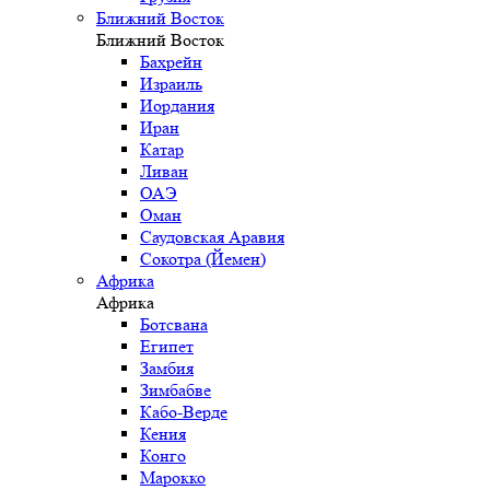
Ближний Восток
Ближний Восток
Бахрейн
Израиль
Иордания
Иран
Катар
Ливан
ОАЭ
Оман
Саудовская Аравия
Сокотра (Йемен)
Африка
Африка
Ботсвана
Египет
Замбия
Зимбабве
Кабо-Верде
Кения
Конго
Марокко