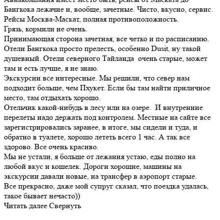
Бангкока лежачие и, вообще, зачетные. Чисто, вкусно, сервис.
Рейсы Москва-Маскат, полная противоположность.
Грязь, кормили не очень.
Принимающая сторона зачетная, все четко и по расписанию.
Отели Бангкока просто прелесть, особенно Dusit, ну такой
душевный. Отели северного Тайланда очень старые, может
там и есть лучше, я не знаю.
Экскурсии все интересные. Мы решили, что север нам
подходит больше, чем Пхукет. Если бы там найти приличное
место, там отдыхать хорошо.
Отельчик какой-нибудь в лесу или на озере. И внутренние
перелеты надо держать под контролем. Местные на сайте все
зарегистрировались заранее, в итоге, мы сидели и туда, и
обратно в туалете, хорошо лететь всего 1 час. А так все
здорово. Все очень красиво.
Мы не устали, я больше от лежания устаю, еды полно на
любой вкус и кошелек. Дороги хорошие, машины на
экскурсии давали новые, на трансфер в аэропорт старые.
Все прекрасно, даже мой супруг сказал, что поездка удалась,
такое бывает нечасто))
Читать далее
Свернуть