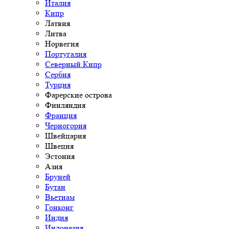
Италия
Кипр
Латвия
Литва
Норвегия
Португалия
Северный Кипр
Сербия
Турция
Фарерские острова
Финляндия
Франция
Черногория
Швейцария
Швеция
Эстония
Азия
Бруней
Бутан
Вьетнам
Гонконг
Индия
Индонезия