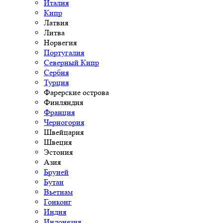
Италия
Кипр
Латвия
Литва
Норвегия
Португалия
Северный Кипр
Сербия
Турция
Фарерские острова
Финляндия
Франция
Черногория
Швейцария
Швеция
Эстония
Азия
Бруней
Бутан
Вьетнам
Гонконг
Индия
Индонезия