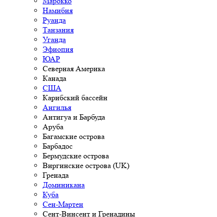
Марокко
Намибия
Руанда
Танзания
Уганда
Эфиопия
ЮАР
Северная Америка
Канада
США
Карибский бассейн
Ангилья
Антигуа и Барбуда
Аруба
Багамские острова
Барбадос
Бермудские острова
Виргинские острова (UK)
Гренада
Доминикана
Куба
Сен-Мартен
Сент-Винсент и Гренадины