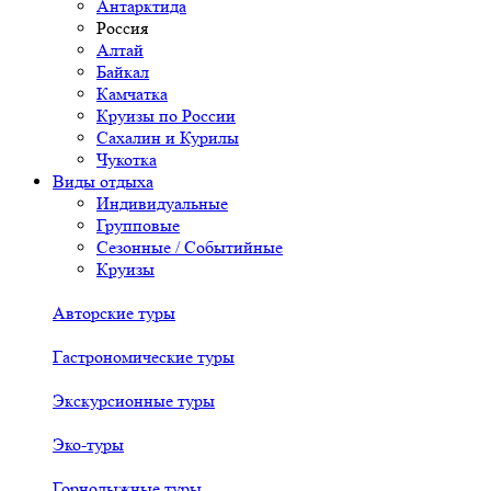
Антарктида
Россия
Алтай
Байкал
Камчатка
Круизы по России
Сахалин и Курилы
Чукотка
Виды отдыха
Индивидуальные
Групповые
Сезонные / Событийные
Круизы
Авторские туры
Гастрономические туры
Экскурсионные туры
Эко-туры
Горнолыжные туры