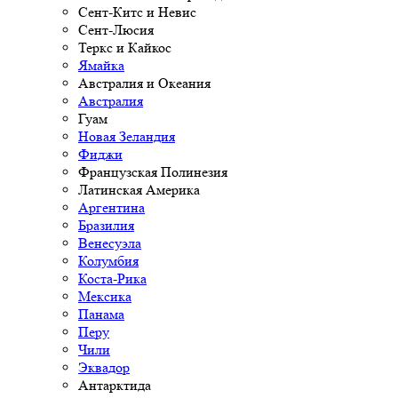
Сент-Китс и Невис
Сент-Люсия
Теркс и Кайкос
Ямайка
Австралия и Океания
Австралия
Гуам
Новая Зеландия
Фиджи
Французская Полинезия
Латинская Америка
Аргентина
Бразилия
Венесуэла
Колумбия
Коста-Рика
Мексика
Панама
Перу
Чили
Эквадор
Антарктида