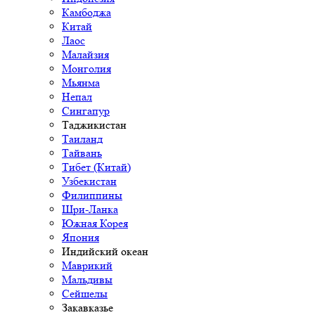
Камбоджа
Китай
Лаос
Малайзия
Монголия
Мьянма
Непал
Сингапур
Таджикистан
Таиланд
Тайвань
Тибет (Китай)
Узбекистан
Филиппины
Шри-Ланка
Южная Корея
Япония
Индийский океан
Маврикий
Мальдивы
Сейшелы
Закавказье