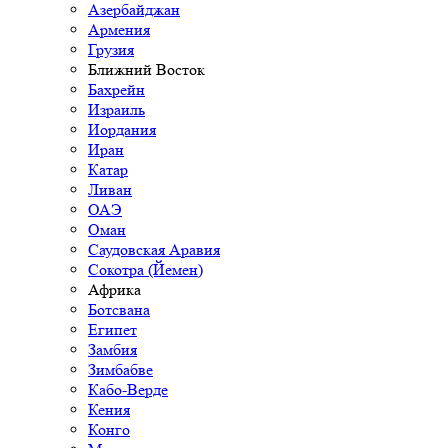
Азербайджан
Армения
Грузия
Ближний Восток
Бахрейн
Израиль
Иордания
Иран
Катар
Ливан
ОАЭ
Оман
Саудовская Аравия
Сокотра (Йемен)
Африка
Ботсвана
Египет
Замбия
Зимбабве
Кабо-Верде
Кения
Конго