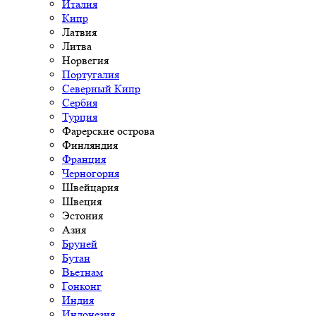
Италия
Кипр
Латвия
Литва
Норвегия
Португалия
Северный Кипр
Сербия
Турция
Фарерские острова
Финляндия
Франция
Черногория
Швейцария
Швеция
Эстония
Азия
Бруней
Бутан
Вьетнам
Гонконг
Индия
Индонезия