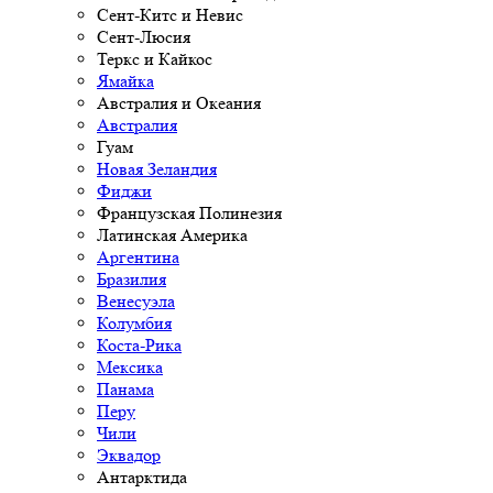
Сент-Китс и Невис
Сент-Люсия
Теркс и Кайкос
Ямайка
Австралия и Океания
Австралия
Гуам
Новая Зеландия
Фиджи
Французская Полинезия
Латинская Америка
Аргентина
Бразилия
Венесуэла
Колумбия
Коста-Рика
Мексика
Панама
Перу
Чили
Эквадор
Антарктида