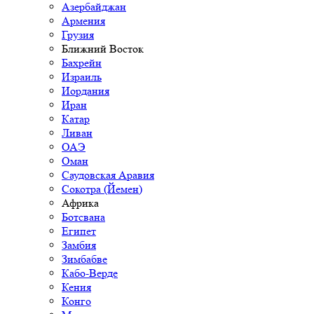
Азербайджан
Армения
Грузия
Ближний Восток
Бахрейн
Израиль
Иордания
Иран
Катар
Ливан
ОАЭ
Оман
Саудовская Аравия
Сокотра (Йемен)
Африка
Ботсвана
Египет
Замбия
Зимбабве
Кабо-Верде
Кения
Конго