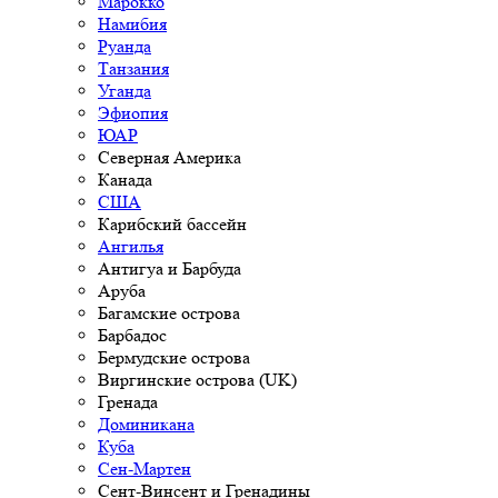
Марокко
Намибия
Руанда
Танзания
Уганда
Эфиопия
ЮАР
Северная Америка
Канада
США
Карибский бассейн
Ангилья
Антигуа и Барбуда
Аруба
Багамские острова
Барбадос
Бермудские острова
Виргинские острова (UK)
Гренада
Доминикана
Куба
Сен-Мартен
Сент-Винсент и Гренадины