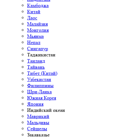
Камбоджа
Китай
Лаос
Малайзия
Монголия
Мьянма
Непал
Сингапур
Таджикистан
Таиланд
Тайвань
Тибет (Китай)
Узбекистан
Филиппины
Шри-Ланка
Южная Корея
Япония
Индийский океан
Маврикий
Мальдивы
Сейшелы
Закавказье