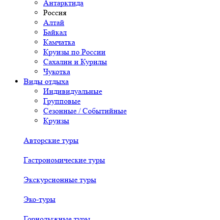
Антарктида
Россия
Алтай
Байкал
Камчатка
Круизы по России
Сахалин и Курилы
Чукотка
Виды отдыха
Индивидуальные
Групповые
Сезонные / Событийные
Круизы
Авторские туры
Гастрономические туры
Экскурсионные туры
Эко-туры
Горнолыжные туры