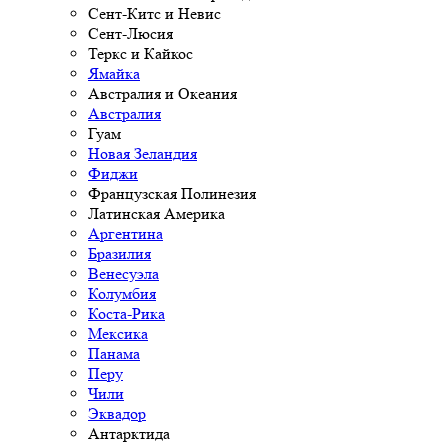
Сент-Китс и Невис
Сент-Люсия
Теркс и Кайкос
Ямайка
Австралия и Океания
Австралия
Гуам
Новая Зеландия
Фиджи
Французская Полинезия
Латинская Америка
Аргентина
Бразилия
Венесуэла
Колумбия
Коста-Рика
Мексика
Панама
Перу
Чили
Эквадор
Антарктида