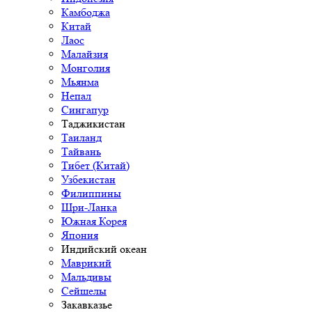
Камбоджа
Китай
Лаос
Малайзия
Монголия
Мьянма
Непал
Сингапур
Таджикистан
Таиланд
Тайвань
Тибет (Китай)
Узбекистан
Филиппины
Шри-Ланка
Южная Корея
Япония
Индийский океан
Маврикий
Мальдивы
Сейшелы
Закавказье