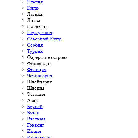
Италия
Кипр
Латвия
Литва
Норвегия
Португалия
Северный Кипр
Сербия
Турция
Фарерские острова
Финляндия
Франция
Черногория
Швейцария
Швеция
Эстония
Азия
Бруней
Бутан
Вьетнам
Гонконг
Индия
Индонезия