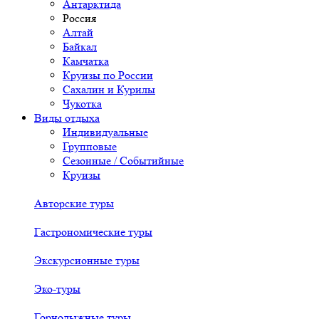
Антарктида
Россия
Алтай
Байкал
Камчатка
Круизы по России
Сахалин и Курилы
Чукотка
Виды отдыха
Индивидуальные
Групповые
Сезонные / Событийные
Круизы
Авторские туры
Гастрономические туры
Экскурсионные туры
Эко-туры
Горнолыжные туры