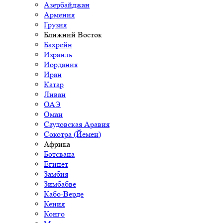
Азербайджан
Армения
Грузия
Ближний Восток
Бахрейн
Израиль
Иордания
Иран
Катар
Ливан
ОАЭ
Оман
Саудовская Аравия
Сокотра (Йемен)
Африка
Ботсвана
Египет
Замбия
Зимбабве
Кабо-Верде
Кения
Конго