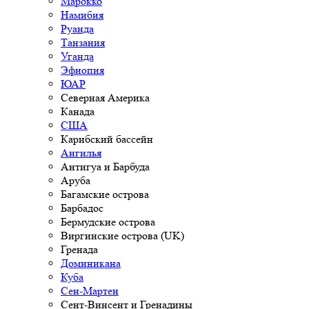
Марокко
Намибия
Руанда
Танзания
Уганда
Эфиопия
ЮАР
Северная Америка
Канада
США
Карибский бассейн
Ангилья
Антигуа и Барбуда
Аруба
Багамские острова
Барбадос
Бермудские острова
Виргинские острова (UK)
Гренада
Доминикана
Куба
Сен-Мартен
Сент-Винсент и Гренадины