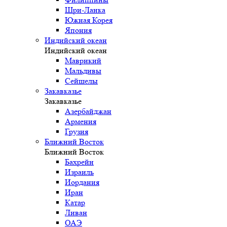
Шри-Ланка
Южная Корея
Япония
Индийский океан
Индийский океан
Маврикий
Мальдивы
Сейшелы
Закавказье
Закавказье
Азербайджан
Армения
Грузия
Ближний Восток
Ближний Восток
Бахрейн
Израиль
Иордания
Иран
Катар
Ливан
ОАЭ