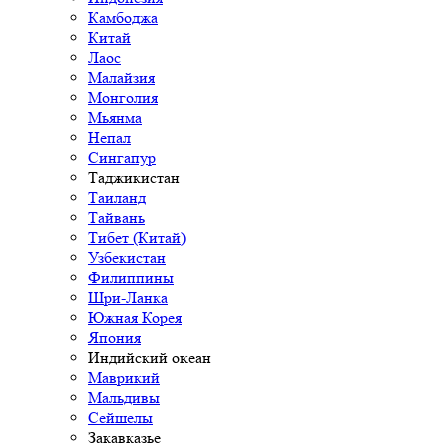
Камбоджа
Китай
Лаос
Малайзия
Монголия
Мьянма
Непал
Сингапур
Таджикистан
Таиланд
Тайвань
Тибет (Китай)
Узбекистан
Филиппины
Шри-Ланка
Южная Корея
Япония
Индийский океан
Маврикий
Мальдивы
Сейшелы
Закавказье