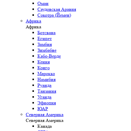
Оман
Саудовская Аравия
Сокотра (Йемен)
Африка
Африка
Ботсвана
Египет
Замбия
Зимбабве
Кабо-Верде
Кения
Конго
Марокко
Намибия
Руанда
Танзания
Уганда
Эфиопия
ЮАР
Северная Америка
Северная Америка
Канада