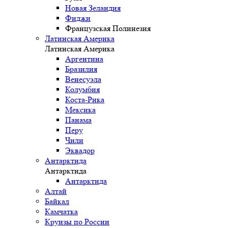
Новая Зеландия
Фиджи
Французская Полинезия
Латинская Америка
Латинская Америка
Аргентина
Бразилия
Венесуэла
Колумбия
Коста-Рика
Мексика
Панама
Перу
Чили
Эквадор
Антарктида
Антарктида
Антарктида
Алтай
Байкал
Камчатка
Круизы по России