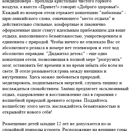
кондиционера - прохлада кристально чистого горного
воздуха, а вместо «Привет!» говорят «Доброго здоровья!».
Каждый из номеров отеля отражает концепцию "амбаламы" -
шри-ланкийского слова, означающего "место отдыха" и
действительно стильные, комфортные и лаконично
оформленные шале станут идеальным прибежищем для ваше
отдыха, наполненного безмятежностью, умиротворением и
единением с природой. Чтобы ничего не отвлекало Вас от
абсолютного релакса в номере нет телевизоров и этот ход
абсолютно оправдан. "Диджитал детокс" - еще одна
концепция отеля, позволяющая в полной мере "разгрузить"
мозг, остановить бег времени и на время забыть обо всем на
свете. В отеле размывается грань между внешним и
внутренним. Здесь можно любоваться природой,
медитировать, подпитываться энергией, слушать тишину и
наслаждаться спокойствием. Santani предлагает эксклюзивный
отдых, оздоровление и восстановление сил в гармонии с
волшебной природой древнего острова. Поддайтесь
волшебству этого места, наслаждайтесь безмятежностью и
открывайте нового себя!
Размещение детей младше 12 лет не допускается из-за
спокойной природы курорта. Расположение на вершине горы