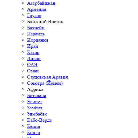
Азербайджан
Армения
Грузия
Ближний Восток
Бахрейн
Израиль
Иордания
Иран
Катар
Ливан
ОАЭ
Оман
Саудовская Аравия
Сокотра (Йемен)
Африка
Ботсвана
Египет
Замбия
Зимбабве
Кабо-Верде
Кения
Конго