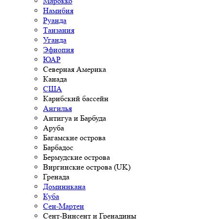
Марокко
Намибия
Руанда
Танзания
Уганда
Эфиопия
ЮАР
Северная Америка
Канада
США
Карибский бассейн
Ангилья
Антигуа и Барбуда
Аруба
Багамские острова
Барбадос
Бермудские острова
Виргинские острова (UK)
Гренада
Доминикана
Куба
Сен-Мартен
Сент-Винсент и Гренадины