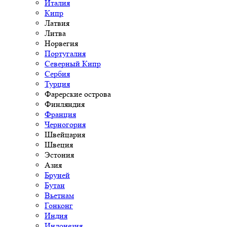
Италия
Кипр
Латвия
Литва
Норвегия
Португалия
Северный Кипр
Сербия
Турция
Фарерские острова
Финляндия
Франция
Черногория
Швейцария
Швеция
Эстония
Азия
Бруней
Бутан
Вьетнам
Гонконг
Индия
Индонезия