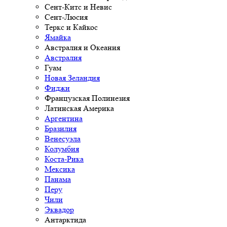
Сент-Китс и Невис
Сент-Люсия
Теркс и Кайкос
Ямайка
Австралия и Океания
Австралия
Гуам
Новая Зеландия
Фиджи
Французская Полинезия
Латинская Америка
Аргентина
Бразилия
Венесуэла
Колумбия
Коста-Рика
Мексика
Панама
Перу
Чили
Эквадор
Антарктида