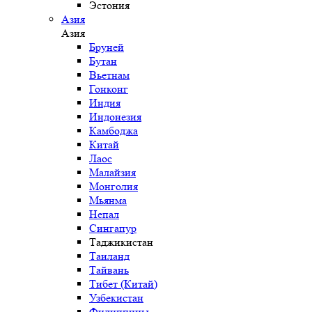
Эстония
Азия
Азия
Бруней
Бутан
Вьетнам
Гонконг
Индия
Индонезия
Камбоджа
Китай
Лаос
Малайзия
Монголия
Мьянма
Непал
Сингапур
Таджикистан
Таиланд
Тайвань
Тибет (Китай)
Узбекистан
Филиппины