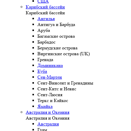
США
Карибский бассейн
Карибский бассейн
Ангилья
Антигуа и Барбуда
Аруба
Багамские острова
Барбадос
Бермудские острова
Виргинские острова (UK)
Гренада
Доминикана
Куба
Сен-Мартен
Сент-Винсент и Гренадины
Сент-Китс и Невис
Сент-Люсия
Теркс и Кайкос
Ямайка
Австралия и Океания
Австралия и Океания
Австралия
Гуам