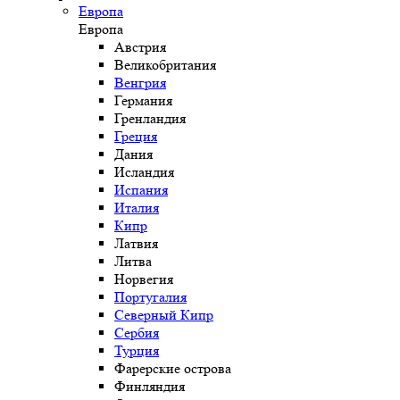
Европа
Европа
Австрия
Великобритания
Венгрия
Германия
Гренландия
Греция
Дания
Исландия
Испания
Италия
Кипр
Латвия
Литва
Норвегия
Португалия
Северный Кипр
Сербия
Турция
Фарерские острова
Финляндия