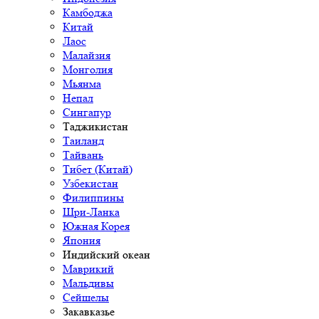
Камбоджа
Китай
Лаос
Малайзия
Монголия
Мьянма
Непал
Сингапур
Таджикистан
Таиланд
Тайвань
Тибет (Китай)
Узбекистан
Филиппины
Шри-Ланка
Южная Корея
Япония
Индийский океан
Маврикий
Мальдивы
Сейшелы
Закавказье