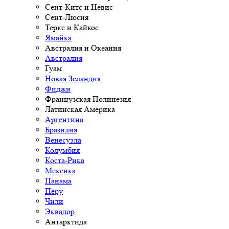
Сент-Китс и Невис
Сент-Люсия
Теркс и Кайкос
Ямайка
Австралия и Океания
Австралия
Гуам
Новая Зеландия
Фиджи
Французская Полинезия
Латинская Америка
Аргентина
Бразилия
Венесуэла
Колумбия
Коста-Рика
Мексика
Панама
Перу
Чили
Эквадор
Антарктида