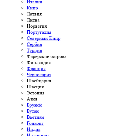
Италия
Кипр
Латвия
Литва
Норвегия
Португалия
Северный Кипр
Сербия
Турция
Фарерские острова
Финляндия
Франция
Черногория
Швейцария
Швеция
Эстония
Азия
Бруней
Бутан
Вьетнам
Гонконг
Индия
Индонезия