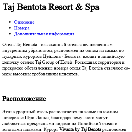
Taj Bentota Resort & Spa
Описание
Номера
Дополнительная информация
Отель Taj Bentota - изысканный отель с ве­ли­ко­леп­ным
внутренним уб­ранс­твом, рас­по­ло­жен на од­ном из са­мых по­
пу­ляр­ных ку­рор­тов Цей­ло­на - Бен­то­та, вхо­дит в ин­дий­скую
це­поч­ку оте­лей Taj Gro­up of Ho­tels. Рос­кош­ная территория и
прек­рас­но обс­тав­лен­ные но­ме­ра оте­ля Taj Exo­ti­ca от­ве­ча­ют са­
мым вы­со­ким требованиям клиентов.
Расположение
Этот курортный отель располагается на холме на южном
побережье Шри-Ланки, благодаря чему гости могут
любоваться прекрасными видами на Индийский океан и
золотыми пляжами. Курорт
Vivanta by Taj Benota
расположен