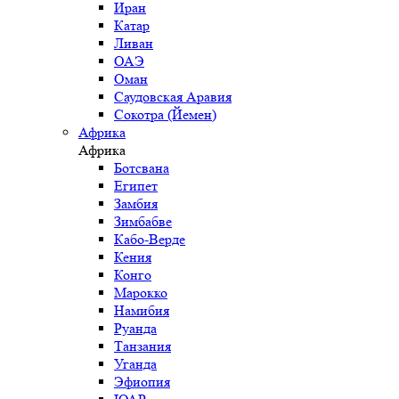
Иран
Катар
Ливан
ОАЭ
Оман
Саудовская Аравия
Сокотра (Йемен)
Африка
Африка
Ботсвана
Египет
Замбия
Зимбабве
Кабо-Верде
Кения
Конго
Марокко
Намибия
Руанда
Танзания
Уганда
Эфиопия