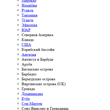
Марокко
Намибия
Руанда
Танзания
Уганда
Эфиопия
ЮАР
Северная Америка
Канада
США
Карибский бассейн
Ангилья
Антигуа и Барбуда
Аруба
Багамские острова
Барбадос
Бермудские острова
Виргинские острова (UK)
Гренада
Доминикана
Куба
Сен-Мартен
Сент-Винсент и Гренадины