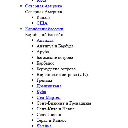
ЮАР
Северная Америка
Северная Америка
Канада
США
Карибский бассейн
Карибский бассейн
Ангилья
Антигуа и Барбуда
Аруба
Багамские острова
Барбадос
Бермудские острова
Виргинские острова (UK)
Гренада
Доминикана
Куба
Сен-Мартен
Сент-Винсент и Гренадины
Сент-Китс и Невис
Сент-Люсия
Теркс и Кайкос
Ямайка