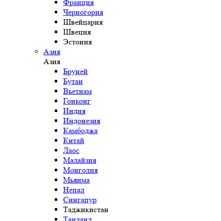
Франция
Черногория
Швейцария
Швеция
Эстония
Азия
Азия
Бруней
Бутан
Вьетнам
Гонконг
Индия
Индонезия
Камбоджа
Китай
Лаос
Малайзия
Монголия
Мьянма
Непал
Сингапур
Таджикистан
Таиланд