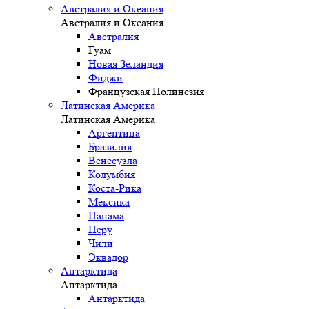
Австралия и Океания
Австралия и Океания
Австралия
Гуам
Новая Зеландия
Фиджи
Французская Полинезия
Латинская Америка
Латинская Америка
Аргентина
Бразилия
Венесуэла
Колумбия
Коста-Рика
Мексика
Панама
Перу
Чили
Эквадор
Антарктида
Антарктида
Антарктида