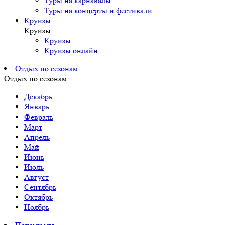
Туры на карнавалы
Туры на концерты и фестивали
Круизы
Круизы
Круизы
Круизы онлайн
Отдых по сезонам
Отдых по сезонам
Декабрь
Январь
Февраль
Март
Апрель
Май
Июнь
Июль
Август
Сентябрь
Октябрь
Ноябрь