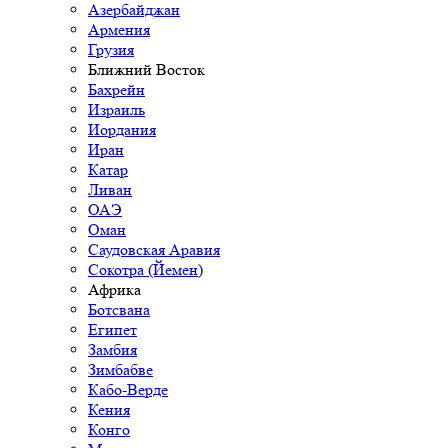
Азербайджан
Армения
Грузия
Ближний Восток
Бахрейн
Израиль
Иордания
Иран
Катар
Ливан
ОАЭ
Оман
Саудовская Аравия
Сокотра (Йемен)
Африка
Ботсвана
Египет
Замбия
Зимбабве
Кабо-Верде
Кения
Конго