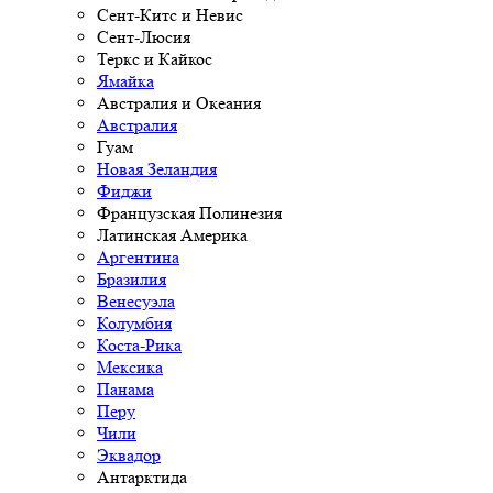
Сент-Китс и Невис
Сент-Люсия
Теркс и Кайкос
Ямайка
Австралия и Океания
Австралия
Гуам
Новая Зеландия
Фиджи
Французская Полинезия
Латинская Америка
Аргентина
Бразилия
Венесуэла
Колумбия
Коста-Рика
Мексика
Панама
Перу
Чили
Эквадор
Антарктида