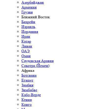
Азербайджан
Армения
Грузия
Ближний Восток
Бахрейн
Израиль
Иордания
Иран
Катар
Ливан
ОАЭ
Оман
Саудовская Аравия
Сокотра (Йемен)
Африка
Ботсвана
Египет
Замбия
Зимбабве
Кабо-Верде
Кения
Конго