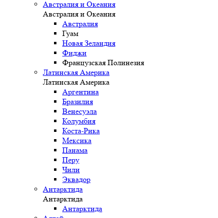
Австралия и Океания
Австралия и Океания
Австралия
Гуам
Новая Зеландия
Фиджи
Французская Полинезия
Латинская Америка
Латинская Америка
Аргентина
Бразилия
Венесуэла
Колумбия
Коста-Рика
Мексика
Панама
Перу
Чили
Эквадор
Антарктида
Антарктида
Антарктида