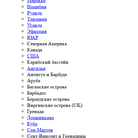
Марокко
Намибия
Руанда
Танзания
Уганда
Эфиопия
ЮАР
Северная Америка
Канада
США
Карибский бассейн
Ангилья
Антигуа и Барбуда
Аруба
Багамские острова
Барбадос
Бермудские острова
Виргинские острова (UK)
Гренада
Доминикана
Куба
Сен-Мартен
Сент-Винсент и Гренадины