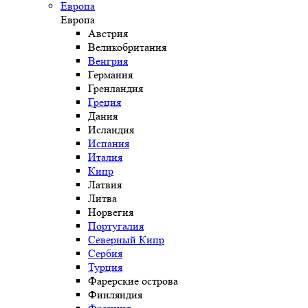
Европа
Европа
Австрия
Великобритания
Венгрия
Германия
Гренландия
Греция
Дания
Исландия
Испания
Италия
Кипр
Латвия
Литва
Норвегия
Португалия
Северный Кипр
Сербия
Турция
Фарерские острова
Финляндия