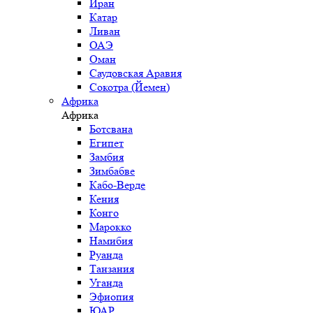
Иран
Катар
Ливан
ОАЭ
Оман
Саудовская Аравия
Сокотра (Йемен)
Африка
Африка
Ботсвана
Египет
Замбия
Зимбабве
Кабо-Верде
Кения
Конго
Марокко
Намибия
Руанда
Танзания
Уганда
Эфиопия
ЮАР