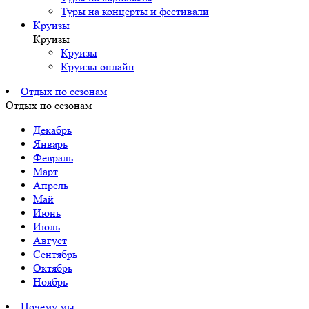
Туры на концерты и фестивали
Круизы
Круизы
Круизы
Круизы онлайн
Отдых по сезонам
Отдых по сезонам
Декабрь
Январь
Февраль
Март
Апрель
Май
Июнь
Июль
Август
Сентябрь
Октябрь
Ноябрь
Почему мы