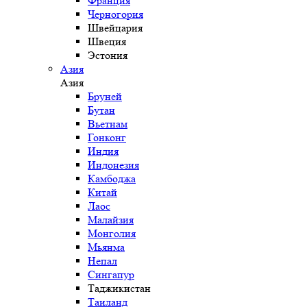
Франция
Черногория
Швейцария
Швеция
Эстония
Азия
Азия
Бруней
Бутан
Вьетнам
Гонконг
Индия
Индонезия
Камбоджа
Китай
Лаос
Малайзия
Монголия
Мьянма
Непал
Сингапур
Таджикистан
Таиланд