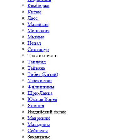
Камбоджа
Китай
Лаос
Малайзия
Монголия
Мьянма
Непал
Сингапур
Таджикистан
Таиланд
Тайвань
Тибет (Китай)
Узбекистан
Филиппины
Шри-Ланка
Южная Корея
Япония
Индийский океан
Маврикий
Мальдивы
Сейшелы
Закавказье