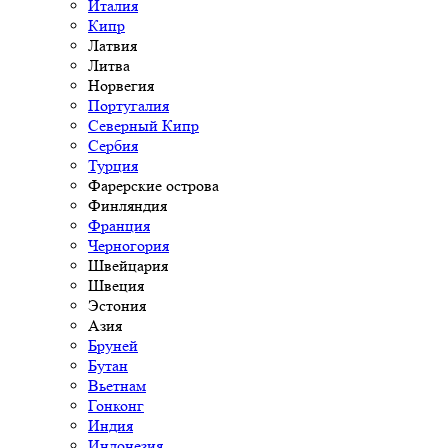
Италия
Кипр
Латвия
Литва
Норвегия
Португалия
Северный Кипр
Сербия
Турция
Фарерские острова
Финляндия
Франция
Черногория
Швейцария
Швеция
Эстония
Азия
Бруней
Бутан
Вьетнам
Гонконг
Индия
Индонезия