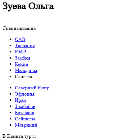
Зуева Ольга
Специализация
ОАЭ
Танзания
ЮАР
Замбия
Кения
Мальдивы
Сенегал
Северный Кипр
Эфиопия
Иран
Зимбабве
Ботсвана
Сейшелы
Маврикий
В Квинта тур с: