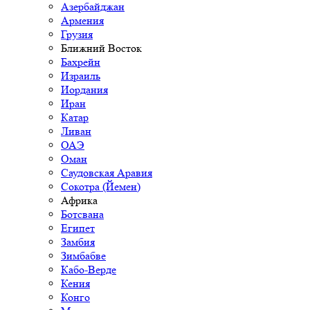
Азербайджан
Армения
Грузия
Ближний Восток
Бахрейн
Израиль
Иордания
Иран
Катар
Ливан
ОАЭ
Оман
Саудовская Аравия
Сокотра (Йемен)
Африка
Ботсвана
Египет
Замбия
Зимбабве
Кабо-Верде
Кения
Конго