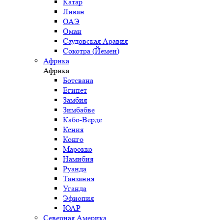
Катар
Ливан
ОАЭ
Оман
Саудовская Аравия
Сокотра (Йемен)
Африка
Африка
Ботсвана
Египет
Замбия
Зимбабве
Кабо-Верде
Кения
Конго
Марокко
Намибия
Руанда
Танзания
Уганда
Эфиопия
ЮАР
Северная Америка