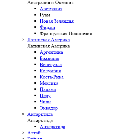
Австралия и Океания
Австралия
Гуам
Новая Зеландия
Фиджи
Французская Полинезия
Латинская Америка
Латинская Америка
Аргентина
Бразилия
Венесуэла
Колумбия
Коста-Рика
Мексика
Панама
Перу
Чили
Эквадор
Антарктида
Антарктида
Антарктида
Алтай
Байкал