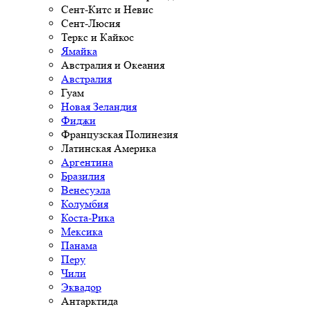
Сент-Китс и Невис
Сент-Люсия
Теркс и Кайкос
Ямайка
Австралия и Океания
Австралия
Гуам
Новая Зеландия
Фиджи
Французская Полинезия
Латинская Америка
Аргентина
Бразилия
Венесуэла
Колумбия
Коста-Рика
Мексика
Панама
Перу
Чили
Эквадор
Антарктида