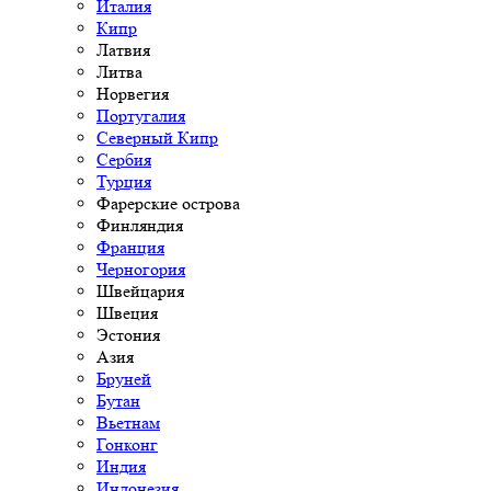
Италия
Кипр
Латвия
Литва
Норвегия
Португалия
Северный Кипр
Сербия
Турция
Фарерские острова
Финляндия
Франция
Черногория
Швейцария
Швеция
Эстония
Азия
Бруней
Бутан
Вьетнам
Гонконг
Индия
Индонезия