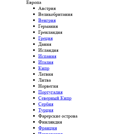
Европа
Австрия
Великобритания
Венгрия
Германия
Гренландия
Греция
Дания
Исландия
Испания
Италия
Кипр
Латвия
Литва
Норвегия
Португалия
Северный Кипр
Сербия
Турция
Фарерские острова
Финляндия
Франция
Черногория