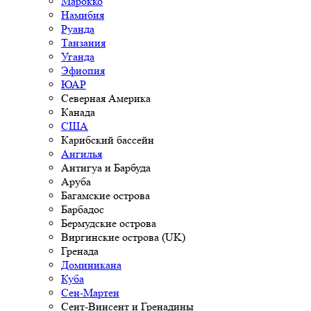
Марокко
Намибия
Руанда
Танзания
Уганда
Эфиопия
ЮАР
Северная Америка
Канада
США
Карибский бассейн
Ангилья
Антигуа и Барбуда
Аруба
Багамские острова
Барбадос
Бермудские острова
Виргинские острова (UK)
Гренада
Доминикана
Куба
Сен-Мартен
Сент-Винсент и Гренадины