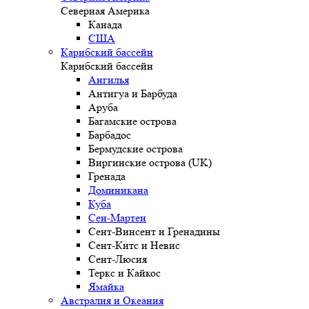
Северная Америка
Канада
США
Карибский бассейн
Карибский бассейн
Ангилья
Антигуа и Барбуда
Аруба
Багамские острова
Барбадос
Бермудские острова
Виргинские острова (UK)
Гренада
Доминикана
Куба
Сен-Мартен
Сент-Винсент и Гренадины
Сент-Китс и Невис
Сент-Люсия
Теркс и Кайкос
Ямайка
Австралия и Океания