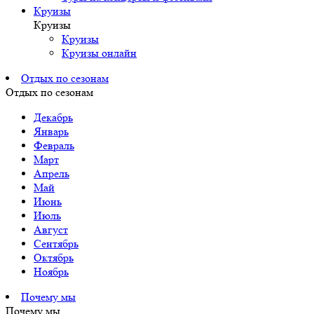
Круизы
Круизы
Круизы
Круизы онлайн
Отдых по сезонам
Отдых по сезонам
Декабрь
Январь
Февраль
Март
Апрель
Май
Июнь
Июль
Август
Сентябрь
Октябрь
Ноябрь
Почему мы
Почему мы