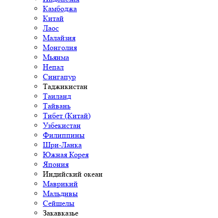
Камбоджа
Китай
Лаос
Малайзия
Монголия
Мьянма
Непал
Сингапур
Таджикистан
Таиланд
Тайвань
Тибет (Китай)
Узбекистан
Филиппины
Шри-Ланка
Южная Корея
Япония
Индийский океан
Маврикий
Мальдивы
Сейшелы
Закавказье