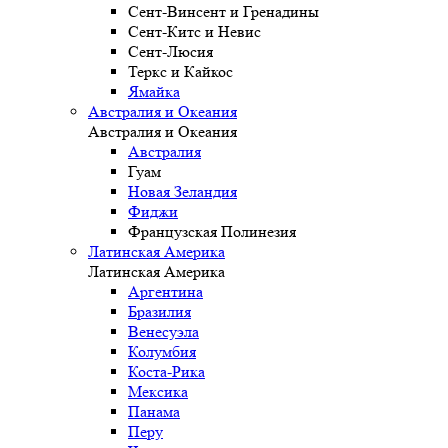
Сент-Винсент и Гренадины
Сент-Китс и Невис
Сент-Люсия
Теркс и Кайкос
Ямайка
Австралия и Океания
Австралия и Океания
Австралия
Гуам
Новая Зеландия
Фиджи
Французская Полинезия
Латинская Америка
Латинская Америка
Аргентина
Бразилия
Венесуэла
Колумбия
Коста-Рика
Мексика
Панама
Перу