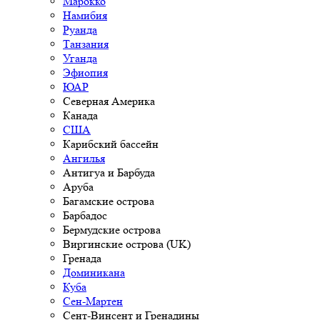
Марокко
Намибия
Руанда
Танзания
Уганда
Эфиопия
ЮАР
Северная Америка
Канада
США
Карибский бассейн
Ангилья
Антигуа и Барбуда
Аруба
Багамские острова
Барбадос
Бермудские острова
Виргинские острова (UK)
Гренада
Доминикана
Куба
Сен-Мартен
Сент-Винсент и Гренадины