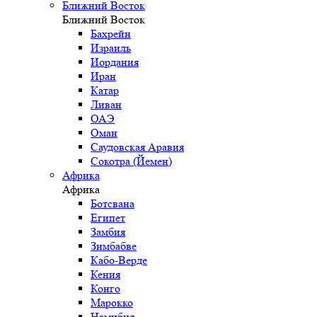
Ближний Восток
Ближний Восток
Бахрейн
Израиль
Иордания
Иран
Катар
Ливан
ОАЭ
Оман
Саудовская Аравия
Сокотра (Йемен)
Африка
Африка
Ботсвана
Египет
Замбия
Зимбабве
Кабо-Верде
Кения
Конго
Марокко
Намибия