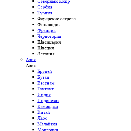
Северный Кипр
Сербия
Турция
Фарерские острова
Финляндия
Франция
Черногория
Швейцария
Швеция
Эстония
Азия
Азия
Бруней
Бутан
Вьетнам
Гонконг
Индия
Индонезия
Камбоджа
Китай
Лаос
Малайзия
Монголия