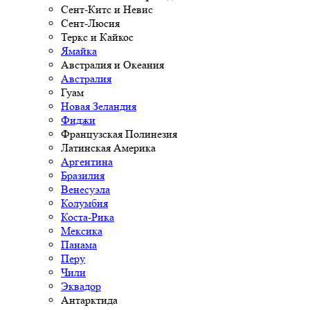
Сент-Китс и Невис
Сент-Люсия
Теркс и Кайкос
Ямайка
Австралия и Океания
Австралия
Гуам
Новая Зеландия
Фиджи
Французская Полинезия
Латинская Америка
Аргентина
Бразилия
Венесуэла
Колумбия
Коста-Рика
Мексика
Панама
Перу
Чили
Эквадор
Антарктида