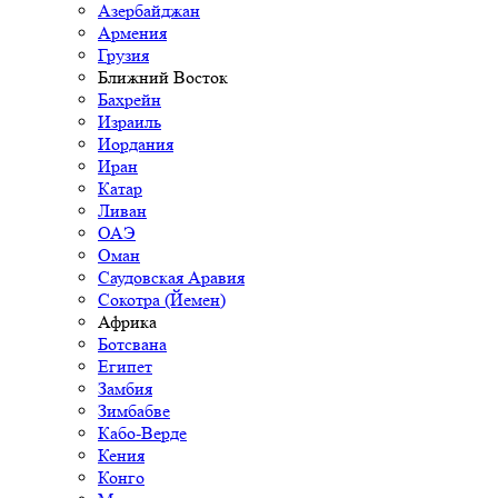
Азербайджан
Армения
Грузия
Ближний Восток
Бахрейн
Израиль
Иордания
Иран
Катар
Ливан
ОАЭ
Оман
Саудовская Аравия
Сокотра (Йемен)
Африка
Ботсвана
Египет
Замбия
Зимбабве
Кабо-Верде
Кения
Конго