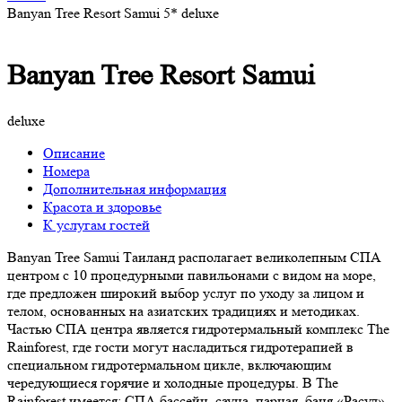
Banyan Tree Resort Samui 5* deluxe
Banyan Tree Resort Samui
deluxe
Описание
Номера
Дополнительная информация
Красота и здоровье
К услугам гостей
Banyan Tree Samui Таиланд располагает великолепным СПА
центром с 10 процедурными павильонами с видом на море,
где предложен широкий выбор услуг по уходу за лицом и
телом, основанных на азиатских традициях и методиках.
Частью СПА центра является гидротермальный комплекс The
Rainforest, где гости могут насладиться гидротерапией в
специальном гидротермальном цикле, включающим
чередующиеся горячие и холодные процедуры. В The
Rainforest имеется: СПА бассейн, сауна, парная, баня «Расул»,