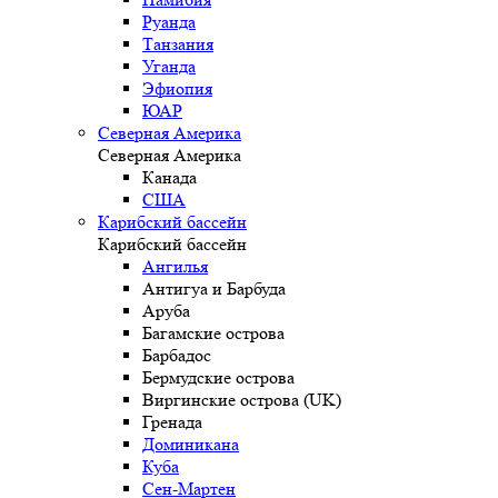
Руанда
Танзания
Уганда
Эфиопия
ЮАР
Северная Америка
Северная Америка
Канада
США
Карибский бассейн
Карибский бассейн
Ангилья
Антигуа и Барбуда
Аруба
Багамские острова
Барбадос
Бермудские острова
Виргинские острова (UK)
Гренада
Доминикана
Куба
Сен-Мартен