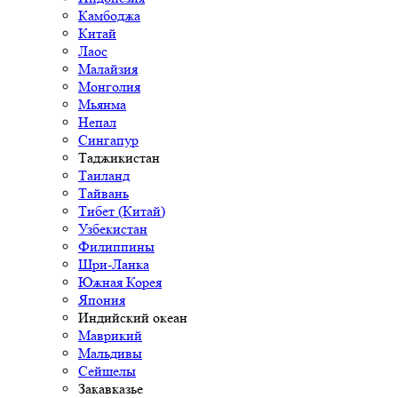
Камбоджа
Китай
Лаос
Малайзия
Монголия
Мьянма
Непал
Сингапур
Таджикистан
Таиланд
Тайвань
Тибет (Китай)
Узбекистан
Филиппины
Шри-Ланка
Южная Корея
Япония
Индийский океан
Маврикий
Мальдивы
Сейшелы
Закавказье