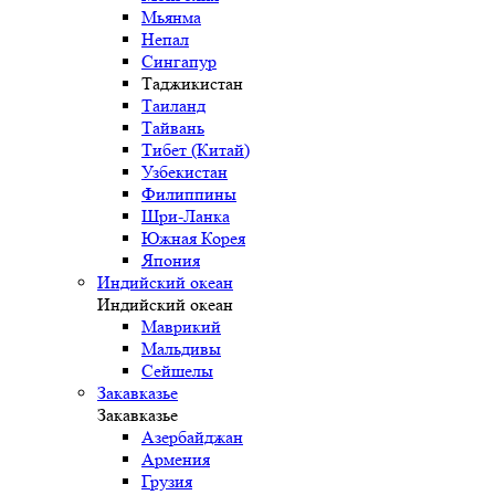
Мьянма
Непал
Сингапур
Таджикистан
Таиланд
Тайвань
Тибет (Китай)
Узбекистан
Филиппины
Шри-Ланка
Южная Корея
Япония
Индийский океан
Индийский океан
Маврикий
Мальдивы
Сейшелы
Закавказье
Закавказье
Азербайджан
Армения
Грузия