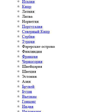
Италия
Кипр
Латвия
Литва
Норвегия
Португалия
Северный Кипр
Сербия
Турция
Фарерские острова
Финляндия
Франция
Черногория
Швейцария
Швеция
Эстония
Азия
Бруней
Бутан
Вьетнам
Гонконг
Индия
Индонезия