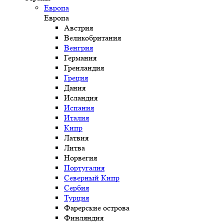
Европа
Европа
Австрия
Великобритания
Венгрия
Германия
Гренландия
Греция
Дания
Исландия
Испания
Италия
Кипр
Латвия
Литва
Норвегия
Португалия
Северный Кипр
Сербия
Турция
Фарерские острова
Финляндия