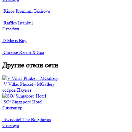
Rixos Premium Tekirova
Raffles Istanbul
Стамбул
D Maris Bay
Caresse Resort & Spa
Другие отели сети
V Villas Phuket - MGallery
остров Пхукет
SO/ Singapore Hotel
Сингапур
Swissotel The Bosphorus
Стамбул