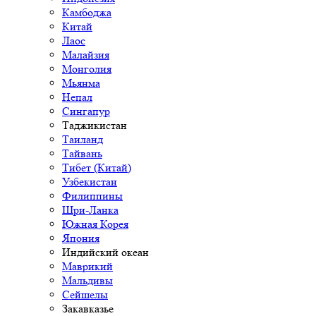
Камбоджа
Китай
Лаос
Малайзия
Монголия
Мьянма
Непал
Сингапур
Таджикистан
Таиланд
Тайвань
Тибет (Китай)
Узбекистан
Филиппины
Шри-Ланка
Южная Корея
Япония
Индийский океан
Маврикий
Мальдивы
Сейшелы
Закавказье