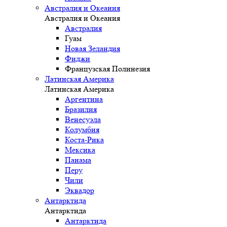
Австралия и Океания
Австралия и Океания
Австралия
Гуам
Новая Зеландия
Фиджи
Французская Полинезия
Латинская Америка
Латинская Америка
Аргентина
Бразилия
Венесуэла
Колумбия
Коста-Рика
Мексика
Панама
Перу
Чили
Эквадор
Антарктида
Антарктида
Антарктида