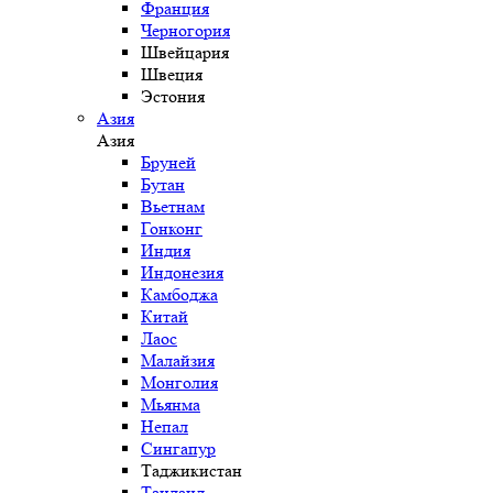
Франция
Черногория
Швейцария
Швеция
Эстония
Азия
Азия
Бруней
Бутан
Вьетнам
Гонконг
Индия
Индонезия
Камбоджа
Китай
Лаос
Малайзия
Монголия
Мьянма
Непал
Сингапур
Таджикистан
Таиланд