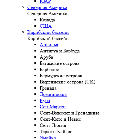
ЮАР
Северная Америка
Северная Америка
Канада
США
Карибский бассейн
Карибский бассейн
Ангилья
Антигуа и Барбуда
Аруба
Багамские острова
Барбадос
Бермудские острова
Виргинские острова (UK)
Гренада
Доминикана
Куба
Сен-Мартен
Сент-Винсент и Гренадины
Сент-Китс и Невис
Сент-Люсия
Теркс и Кайкос
Ямайка