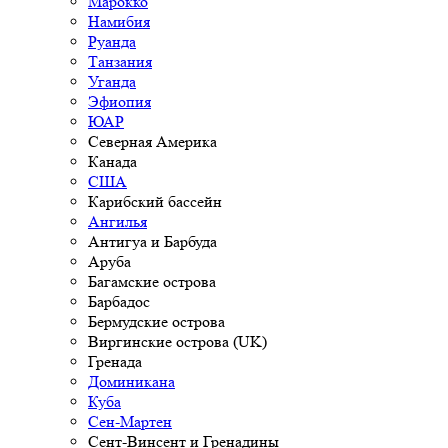
Марокко
Намибия
Руанда
Танзания
Уганда
Эфиопия
ЮАР
Северная Америка
Канада
США
Карибский бассейн
Ангилья
Антигуа и Барбуда
Аруба
Багамские острова
Барбадос
Бермудские острова
Виргинские острова (UK)
Гренада
Доминикана
Куба
Сен-Мартен
Сент-Винсент и Гренадины