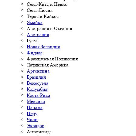
Сент-Китс и Невис
Сент-Люсия
Теркс и Кайкос
Ямайка
Австралия и Океания
Австралия
Гуам
Новая Зеландия
Фиджи
Французская Полинезия
Латинская Америка
Аргентина
Бразилия
Венесуэла
Колумбия
Коста-Рика
Мексика
Панама
Перу
Чили
Эквадор
Антарктида