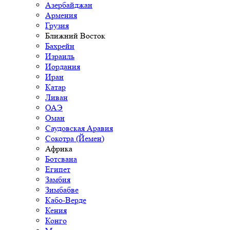
Азербайджан
Армения
Грузия
Ближний Восток
Бахрейн
Израиль
Иордания
Иран
Катар
Ливан
ОАЭ
Оман
Саудовская Аравия
Сокотра (Йемен)
Африка
Ботсвана
Египет
Замбия
Зимбабве
Кабо-Верде
Кения
Конго