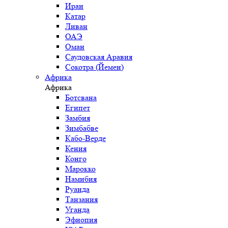
Иран
Катар
Ливан
ОАЭ
Оман
Саудовская Аравия
Сокотра (Йемен)
Африка
Африка
Ботсвана
Египет
Замбия
Зимбабве
Кабо-Верде
Кения
Конго
Марокко
Намибия
Руанда
Танзания
Уганда
Эфиопия