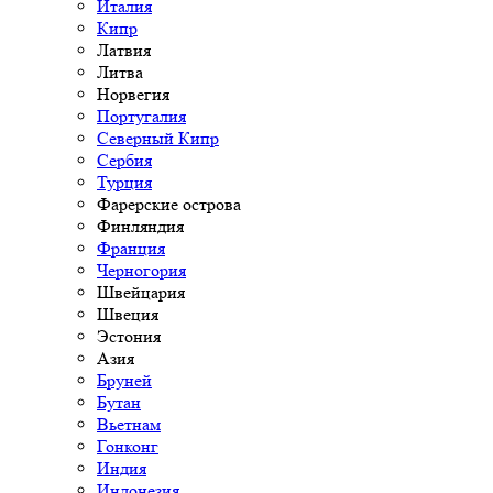
Италия
Кипр
Латвия
Литва
Норвегия
Португалия
Северный Кипр
Сербия
Турция
Фарерские острова
Финляндия
Франция
Черногория
Швейцария
Швеция
Эстония
Азия
Бруней
Бутан
Вьетнам
Гонконг
Индия
Индонезия