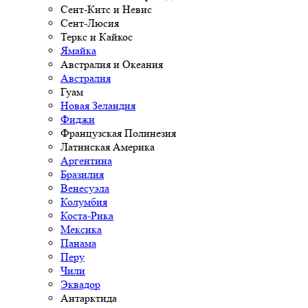
Сент-Китс и Невис
Сент-Люсия
Теркс и Кайкос
Ямайка
Австралия и Океания
Австралия
Гуам
Новая Зеландия
Фиджи
Французская Полинезия
Латинская Америка
Аргентина
Бразилия
Венесуэла
Колумбия
Коста-Рика
Мексика
Панама
Перу
Чили
Эквадор
Антарктида