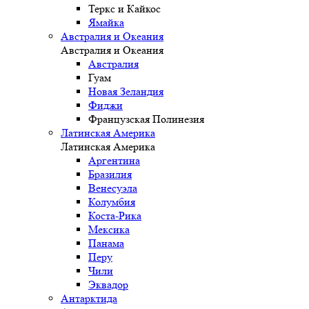
Теркс и Кайкос
Ямайка
Австралия и Океания
Австралия и Океания
Австралия
Гуам
Новая Зеландия
Фиджи
Французская Полинезия
Латинская Америка
Латинская Америка
Аргентина
Бразилия
Венесуэла
Колумбия
Коста-Рика
Мексика
Панама
Перу
Чили
Эквадор
Антарктида