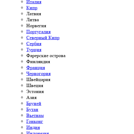
Италия
Кипр
Латвия
Литва
Норвегия
Португалия
Северный Кипр
Сербия
Турция
Фарерские острова
Финляндия
Франция
Черногория
Швейцария
Швеция
Эстония
Азия
Бруней
Бутан
Вьетнам
Гонконг
Индия
Индонезия