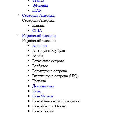
Уганда
Эфиопия
ЮАР
Северная Америка
Северная Америка
Канада
США
Карибский бассейн
Карибский бассейн
Ангилья
Антигуа и Барбуда
Аруба
Багамские острова
Барбадос
Бермудские острова
Виргинские острова (UK)
Гренада
Доминикана
Куба
Сен-Мартен
Сент-Винсент и Гренадины
Сент-Китс и Невис
Сент-Люсия