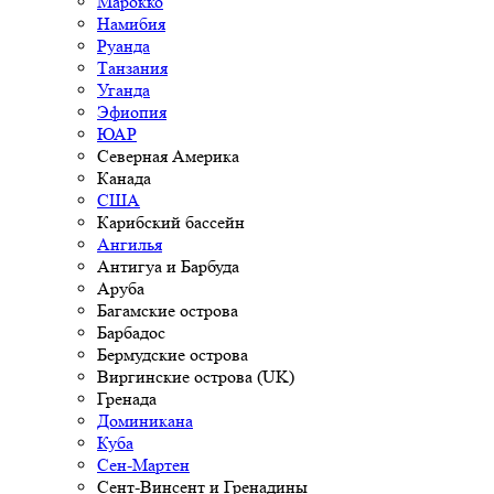
Марокко
Намибия
Руанда
Танзания
Уганда
Эфиопия
ЮАР
Северная Америка
Канада
США
Карибский бассейн
Ангилья
Антигуа и Барбуда
Аруба
Багамские острова
Барбадос
Бермудские острова
Виргинские острова (UK)
Гренада
Доминикана
Куба
Сен-Мартен
Сент-Винсент и Гренадины