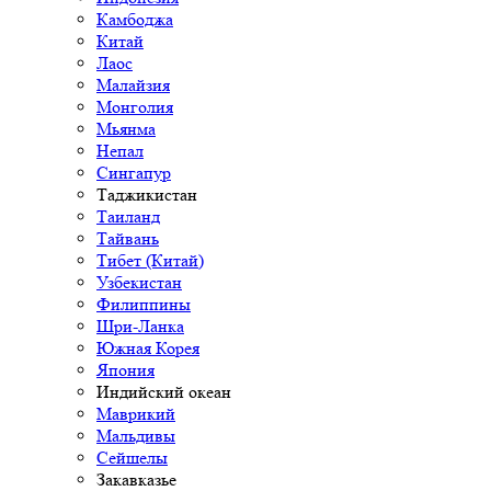
Камбоджа
Китай
Лаос
Малайзия
Монголия
Мьянма
Непал
Сингапур
Таджикистан
Таиланд
Тайвань
Тибет (Китай)
Узбекистан
Филиппины
Шри-Ланка
Южная Корея
Япония
Индийский океан
Маврикий
Мальдивы
Сейшелы
Закавказье