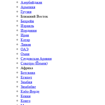
Азербайджан
Армения
Грузия
Ближний Восток
Бахрейн
Израиль
Иордания
Иран
Катар
Ливан
ОАЭ
Оман
Саудовская Аравия
Сокотра (Йемен)
Африка
Ботсвана
Египет
Замбия
Зимбабве
Кабо-Верде
Кения
Конго