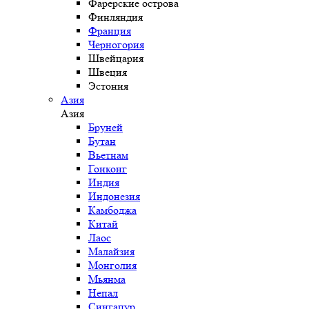
Фарерские острова
Финляндия
Франция
Черногория
Швейцария
Швеция
Эстония
Азия
Азия
Бруней
Бутан
Вьетнам
Гонконг
Индия
Индонезия
Камбоджа
Китай
Лаос
Малайзия
Монголия
Мьянма
Непал
Сингапур